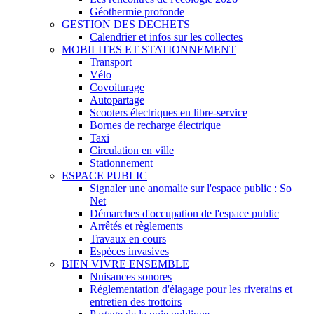
Géothermie profonde
GESTION DES DECHETS
Calendrier et infos sur les collectes
MOBILITES ET STATIONNEMENT
Transport
Vélo
Covoiturage
Autopartage
Scooters électriques en libre-service
Bornes de recharge électrique
Taxi
Circulation en ville
Stationnement
ESPACE PUBLIC
Signaler une anomalie sur l'espace public : So
Net
Démarches d'occupation de l'espace public
Arrêtés et règlements
Travaux en cours
Espèces invasives
BIEN VIVRE ENSEMBLE
Nuisances sonores
Réglementation d'élagage pour les riverains et
entretien des trottoirs