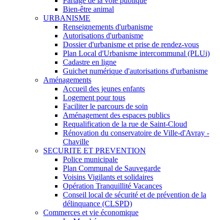
Partage de la voie publique
Bien-être animal
URBANISME
Renseignements d'urbanisme
Autorisations d'urbanisme
Dossier d'urbanisme et prise de rendez-vous
Plan Local d'Urbanisme intercommunal (PLUi)
Cadastre en ligne
Guichet numérique d'autorisations d'urbanisme
Aménagements
Accueil des jeunes enfants
Logement pour tous
Faciliter le parcours de soin
Aménagement des espaces publics
Requalification de la rue de Saint-Cloud
Rénovation du conservatoire de Ville-d'Avray -
Chaville
SECURITE ET PREVENTION
Police municipale
Plan Communal de Sauvegarde
Voisins Vigilants et solidaires
Opération Tranquillité Vacances
Conseil local de sécurité et de prévention de la
délinquance (CLSPD)
Commerces et vie économique