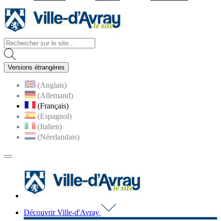
Visiter la page accueil du site d
Versions étrangères
(Anglais)
(Allemand)
(Français)
(Espagnol)
(Italien)
(Néerlandais)
MENU
PRINCIPAL
Visiter la page accueil du 
Découvrir Ville-d'Avray