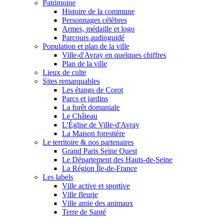
Patrimoine
Histoire de la commune
Personnages célèbres
Armes, médaille et logo
Parcours audioguidé
Population et plan de la ville
Ville-d'Avray en quelques chiffres
Plan de la ville
Lieux de culte
Sites remarquables
Les étangs de Corot
Parcs et jardins
La forêt domaniale
Le Château
L'Église de Ville-d'Avray
La Maison forestière
Le territoire & nos partenaires
Grand Paris Seine Ouest
Le Département des Hauts-de-Seine
La Région Île-de-France
Les labels
Ville active et sportive
Ville fleurie
Ville amie des animaux
Terre de Santé