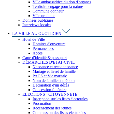
Ville ambassadrice du don d'organes
Territoire engagé pour la nature
Commune donneur
Ville prudente
Données publiques
Interviews locales
LA VILLE AU QUOTIDIEN
Hôtel de Ville
Horaires d'ouverture
Permanences
Accès
Carte d'identité & passeport
DÉMARCHES D'ÉTAT-CIVIL
Naissance et reconnaissance
Mariage et livret de famille
PACS et Vie maritale
Nom de famille et prénom
Déclaration d'un décès
Concession funéraire
ELECTIONS - CITOYENNETE
Inscription sur les listes électorales
Procuration
Recensement des jeunes
Commission des listes électorales