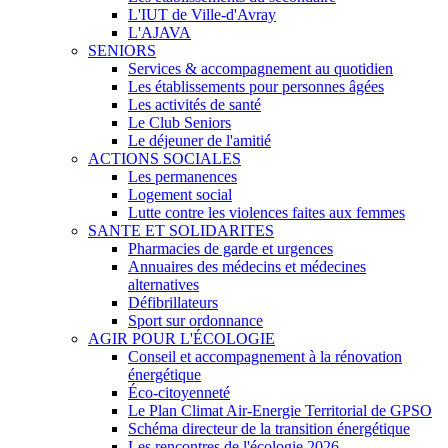
L'IUT de Ville-d'Avray
L'AJAVA
SENIORS
Services & accompagnement au quotidien
Les établissements pour personnes âgées
Les activités de santé
Le Club Seniors
Le déjeuner de l'amitié
ACTIONS SOCIALES
Les permanences
Logement social
Lutte contre les violences faites aux femmes
SANTE ET SOLIDARITES
Pharmacies de garde et urgences
Annuaires des médecins et médecines
alternatives
Défibrillateurs
Sport sur ordonnance
AGIR POUR L'ÉCOLOGIE
Conseil et accompagnement à la rénovation
énergétique
Éco-citoyenneté
Le Plan Climat Air-Energie Territorial de GPSO
Schéma directeur de la transition énergétique
Les rencontres de l'écologie 2026