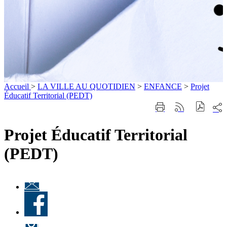
Accueil
>
LA VILLE AU QUOTIDIEN
>
ENFANCE
>
Projet
Éducatif Territorial (PEDT)
Part
Imprimer
Générer
sur
cette
le
les
page
flux
Projet Éducatif Territorial
rése
RSS
soci
(PEDT)
Lettre
d'information
Facebook
« Culture à
Ville-
d'Avray
Instagram
»