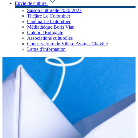
Envie de culture
Saison culturelle 2026-2027
Théâtre Le Colombier
Cinéma Le Colombier
Médiathèque Boris Vian
Galerie l'Entr@cte
Associations culturelles
Conservatoire de Ville-d'Avray - Chaville
Lettre d'information