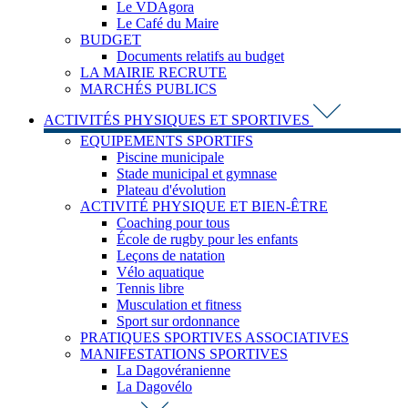
Le VDAgora
Le Café du Maire
BUDGET
Documents relatifs au budget
LA MAIRIE RECRUTE
MARCHÉS PUBLICS
ACTIVITÉS PHYSIQUES ET SPORTIVES
EQUIPEMENTS SPORTIFS
Piscine municipale
Stade municipal et gymnase
Plateau d'évolution
ACTIVITÉ PHYSIQUE ET BIEN-ÊTRE
Coaching pour tous
École de rugby pour les enfants
Leçons de natation
Vélo aquatique
Tennis libre
Musculation et fitness
Sport sur ordonnance
PRATIQUES SPORTIVES ASSOCIATIVES
MANIFESTATIONS SPORTIVES
La Dagovéranienne
La Dagovélo