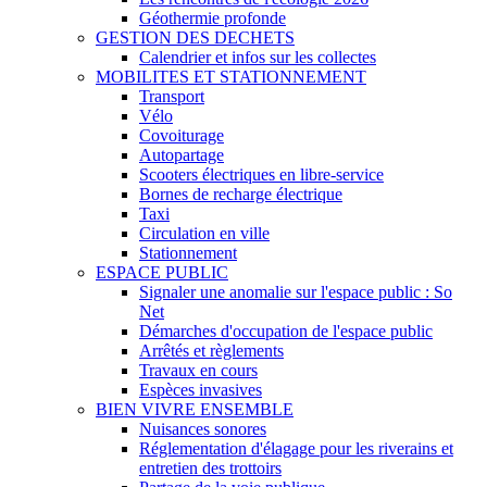
Géothermie profonde
GESTION DES DECHETS
Calendrier et infos sur les collectes
MOBILITES ET STATIONNEMENT
Transport
Vélo
Covoiturage
Autopartage
Scooters électriques en libre-service
Bornes de recharge électrique
Taxi
Circulation en ville
Stationnement
ESPACE PUBLIC
Signaler une anomalie sur l'espace public : So
Net
Démarches d'occupation de l'espace public
Arrêtés et règlements
Travaux en cours
Espèces invasives
BIEN VIVRE ENSEMBLE
Nuisances sonores
Réglementation d'élagage pour les riverains et
entretien des trottoirs