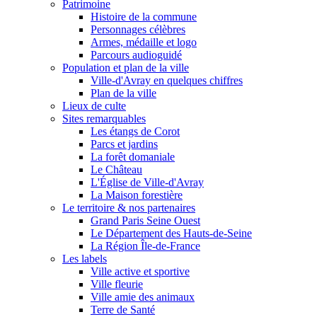
Patrimoine
Histoire de la commune
Personnages célèbres
Armes, médaille et logo
Parcours audioguidé
Population et plan de la ville
Ville-d'Avray en quelques chiffres
Plan de la ville
Lieux de culte
Sites remarquables
Les étangs de Corot
Parcs et jardins
La forêt domaniale
Le Château
L'Église de Ville-d'Avray
La Maison forestière
Le territoire & nos partenaires
Grand Paris Seine Ouest
Le Département des Hauts-de-Seine
La Région Île-de-France
Les labels
Ville active et sportive
Ville fleurie
Ville amie des animaux
Terre de Santé