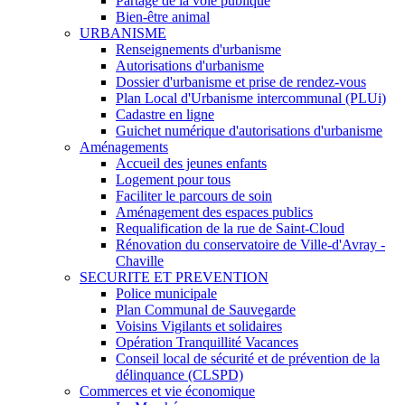
Partage de la voie publique
Bien-être animal
URBANISME
Renseignements d'urbanisme
Autorisations d'urbanisme
Dossier d'urbanisme et prise de rendez-vous
Plan Local d'Urbanisme intercommunal (PLUi)
Cadastre en ligne
Guichet numérique d'autorisations d'urbanisme
Aménagements
Accueil des jeunes enfants
Logement pour tous
Faciliter le parcours de soin
Aménagement des espaces publics
Requalification de la rue de Saint-Cloud
Rénovation du conservatoire de Ville-d'Avray -
Chaville
SECURITE ET PREVENTION
Police municipale
Plan Communal de Sauvegarde
Voisins Vigilants et solidaires
Opération Tranquillité Vacances
Conseil local de sécurité et de prévention de la
délinquance (CLSPD)
Commerces et vie économique