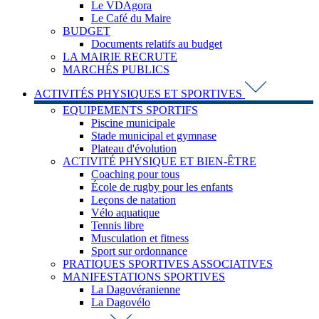
Le VDAgora
Le Café du Maire
BUDGET
Documents relatifs au budget
LA MAIRIE RECRUTE
MARCHÉS PUBLICS
ACTIVITÉS PHYSIQUES ET SPORTIVES
EQUIPEMENTS SPORTIFS
Piscine municipale
Stade municipal et gymnase
Plateau d'évolution
ACTIVITÉ PHYSIQUE ET BIEN-ÊTRE
Coaching pour tous
École de rugby pour les enfants
Leçons de natation
Vélo aquatique
Tennis libre
Musculation et fitness
Sport sur ordonnance
PRATIQUES SPORTIVES ASSOCIATIVES
MANIFESTATIONS SPORTIVES
La Dagovéranienne
La Dagovélo