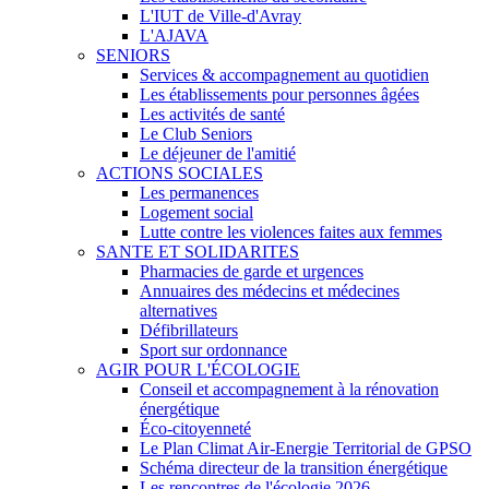
L'IUT de Ville-d'Avray
L'AJAVA
SENIORS
Services & accompagnement au quotidien
Les établissements pour personnes âgées
Les activités de santé
Le Club Seniors
Le déjeuner de l'amitié
ACTIONS SOCIALES
Les permanences
Logement social
Lutte contre les violences faites aux femmes
SANTE ET SOLIDARITES
Pharmacies de garde et urgences
Annuaires des médecins et médecines
alternatives
Défibrillateurs
Sport sur ordonnance
AGIR POUR L'ÉCOLOGIE
Conseil et accompagnement à la rénovation
énergétique
Éco-citoyenneté
Le Plan Climat Air-Energie Territorial de GPSO
Schéma directeur de la transition énergétique
Les rencontres de l'écologie 2026