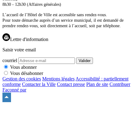
8h30 - 12h30 (Affaires générales)
L’accueil de l’Hôtel de Ville est accessible sans rendez-vous.
Pour toute démarche auprès d’un service municipal, il est demandé de
prendre rendez-vous, soit directement à l’accueil, soit par téléphone.
Lettre d'information
Saisir votre email
courriel
Valider
Vous abonner
Vous désabonner
Gestion des cookies
Mentions légales
Accessibilité : partiellement
conforme
Contacter la Ville
Contact presse
Plan de site
Contribuer
Façonné par
Remonter
en
haut
du
site