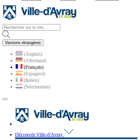
Visiter la page accueil du site d
Versions étrangères
(Anglais)
(Allemand)
(Français)
(Espagnol)
(Italien)
(Néerlandais)
MENU
PRINCIPAL
Visiter la page accueil du 
Découvrir Ville-d'Avray