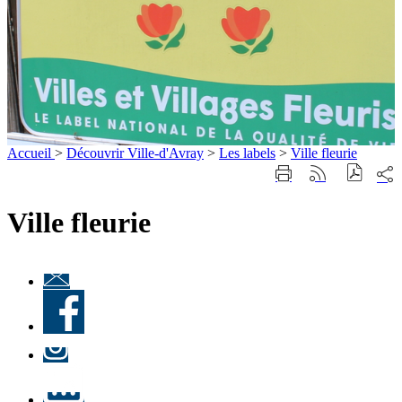
Accueil
>
Découvrir Ville-d'Avray
>
Les labels
>
Ville fleurie
Part
Imprimer
Générer
sur
cette
le
les
page
flux
Ville fleurie
rése
RSS
soci
Lettre
d'information
Facebook
« Culture à
Ville-
d'Avray
Instagram
»
LinkedIn