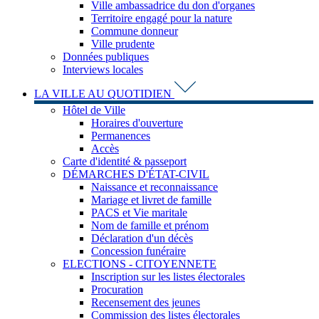
Ville ambassadrice du don d'organes
Territoire engagé pour la nature
Commune donneur
Ville prudente
Données publiques
Interviews locales
LA VILLE AU QUOTIDIEN
Hôtel de Ville
Horaires d'ouverture
Permanences
Accès
Carte d'identité & passeport
DÉMARCHES D'ÉTAT-CIVIL
Naissance et reconnaissance
Mariage et livret de famille
PACS et Vie maritale
Nom de famille et prénom
Déclaration d'un décès
Concession funéraire
ELECTIONS - CITOYENNETE
Inscription sur les listes électorales
Procuration
Recensement des jeunes
Commission des listes électorales