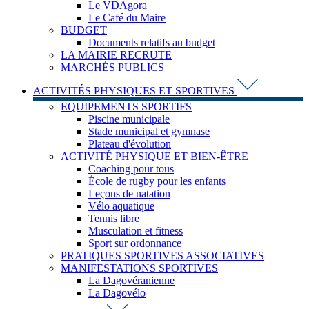
Le VDAgora
Le Café du Maire
BUDGET
Documents relatifs au budget
LA MAIRIE RECRUTE
MARCHÉS PUBLICS
ACTIVITÉS PHYSIQUES ET SPORTIVES
EQUIPEMENTS SPORTIFS
Piscine municipale
Stade municipal et gymnase
Plateau d'évolution
ACTIVITÉ PHYSIQUE ET BIEN-ÊTRE
Coaching pour tous
École de rugby pour les enfants
Leçons de natation
Vélo aquatique
Tennis libre
Musculation et fitness
Sport sur ordonnance
PRATIQUES SPORTIVES ASSOCIATIVES
MANIFESTATIONS SPORTIVES
La Dagovéranienne
La Dagovélo