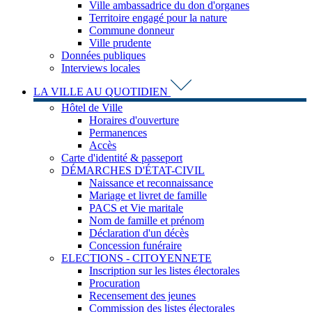
Ville ambassadrice du don d'organes
Territoire engagé pour la nature
Commune donneur
Ville prudente
Données publiques
Interviews locales
LA VILLE AU QUOTIDIEN
Hôtel de Ville
Horaires d'ouverture
Permanences
Accès
Carte d'identité & passeport
DÉMARCHES D'ÉTAT-CIVIL
Naissance et reconnaissance
Mariage et livret de famille
PACS et Vie maritale
Nom de famille et prénom
Déclaration d'un décès
Concession funéraire
ELECTIONS - CITOYENNETE
Inscription sur les listes électorales
Procuration
Recensement des jeunes
Commission des listes électorales