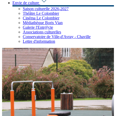
Envie de culture
Saison culturelle 2026-2027
Théâtre Le Colombier
Cinéma Le Colombier
Médiathèque Boris Vian
Galerie l'Entr@cte
Associations culturelles
Conservatoire de Ville-d'Avray - Chaville
Lettre d'information