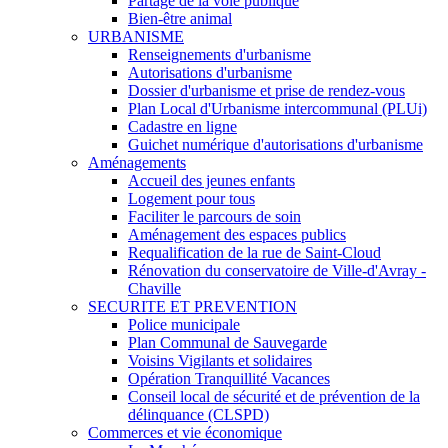
Partage de la voie publique
Bien-être animal
URBANISME
Renseignements d'urbanisme
Autorisations d'urbanisme
Dossier d'urbanisme et prise de rendez-vous
Plan Local d'Urbanisme intercommunal (PLUi)
Cadastre en ligne
Guichet numérique d'autorisations d'urbanisme
Aménagements
Accueil des jeunes enfants
Logement pour tous
Faciliter le parcours de soin
Aménagement des espaces publics
Requalification de la rue de Saint-Cloud
Rénovation du conservatoire de Ville-d'Avray -
Chaville
SECURITE ET PREVENTION
Police municipale
Plan Communal de Sauvegarde
Voisins Vigilants et solidaires
Opération Tranquillité Vacances
Conseil local de sécurité et de prévention de la
délinquance (CLSPD)
Commerces et vie économique