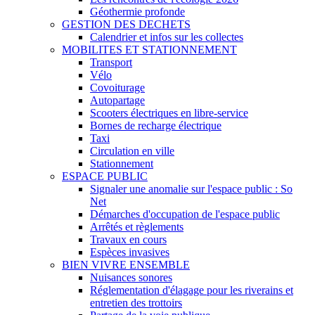
Géothermie profonde
GESTION DES DECHETS
Calendrier et infos sur les collectes
MOBILITES ET STATIONNEMENT
Transport
Vélo
Covoiturage
Autopartage
Scooters électriques en libre-service
Bornes de recharge électrique
Taxi
Circulation en ville
Stationnement
ESPACE PUBLIC
Signaler une anomalie sur l'espace public : So
Net
Démarches d'occupation de l'espace public
Arrêtés et règlements
Travaux en cours
Espèces invasives
BIEN VIVRE ENSEMBLE
Nuisances sonores
Réglementation d'élagage pour les riverains et
entretien des trottoirs