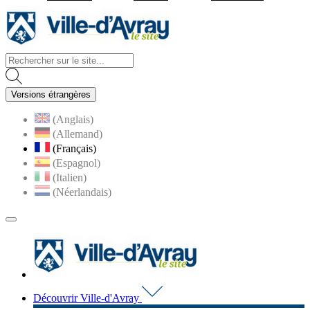
Visiter la page accueil du site d
Versions étrangères
(Anglais)
(Allemand)
(Français)
(Espagnol)
(Italien)
(Néerlandais)
MENU
PRINCIPAL
Visiter la page accueil du 
Découvrir Ville-d'Avray