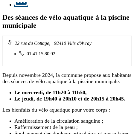
Des séances de vélo aquatique à la piscine
municipale
Adresse
22 rue du Cottage,
- 92410 Ville-d'Avray
:
Téléphone
01 41 15 80 92
fixe
:
Depuis novembre 2024, la commune propose aux habitants
des séances de vélo aquatique à la piscine municipale.
Le mercredi, de 11h20 à 11h50,
Le jeudi, de 19h40 à 20h10 et de 20h15 à 20h45.
Les bienfaits du vélo aquatique pour votre corps :
Amélioration de la circulation sanguine ;
Raffermissement de la peau ;
Soulagement des douleurs articulaires et musculaires