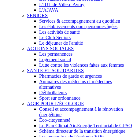
L'IUT de Ville-d'Avray
L'AJAVA
SENIORS
Services & accompagnement au quotidien
Les établissements pour personnes âgées
Les activités de santé
Le Club Seniors
Le déjeuner de l'amitié
ACTIONS SOCIALES
Les permanences
Logement social
Lutte contre les violences faites aux femmes
SANTE ET SOLIDARITES
Pharmacies de garde et urgences
Annuaires des médecins et médecines
alternatives
Défibrillateurs
Sport sur ordonnance
AGIR POUR L'ÉCOLOGIE
Conseil et accompagnement à la rénovation
énergétique
Éco-citoyenneté
Le Plan Climat Air-Energie Territorial de GPSO
Schéma directeur de la transition énergétique
Les rencontres de l'écologie 2026