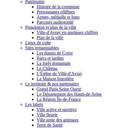
Patrimoine
Histoire de la commune
Personnages célèbres
Armes, médaille et logo
Parcours audioguidé
Population et plan de la ville
Ville-d'Avray en quelques chiffres
Plan de la ville
Lieux de culte
Sites remarquables
Les étangs de Corot
Parcs et jardins
La forêt domaniale
Le Château
L'Église de Ville-d'Avray
La Maison forestière
Le territoire & nos partenaires
Grand Paris Seine Ouest
Le Département des Hauts-de-Seine
La Région Île-de-France
Les labels
Ville active et sportive
Ville fleurie
Ville amie des animaux
Terre de Santé