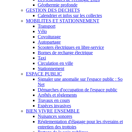
Géothermie profonde
GESTION DES DECHETS
Calendrier et infos sur les collectes
MOBILITES ET STATIONNEMENT
Transport
Vélo
Covoiturage
Autopartage
Scooters électriques en libre-service
Bornes de recharge électrique
Taxi
Circulation en ville
Stationnement
ESPACE PUBLIC
Signaler une anomalie sur l'espace public : So
Net
Démarches d'occupation de l'espace public
Arrêtés et règlements
Travaux en cours
Espèces invasives
BIEN VIVRE ENSEMBLE
Nuisances sonores
Réglementation d'élagage pour les riverains et
entretien des trottoirs