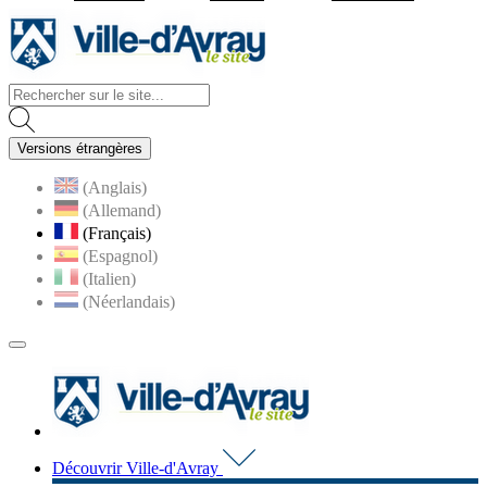
Visiter la page accueil du site d
Versions étrangères
(Anglais)
(Allemand)
(Français)
(Espagnol)
(Italien)
(Néerlandais)
MENU
PRINCIPAL
Visiter la page accueil du 
Découvrir Ville-d'Avray