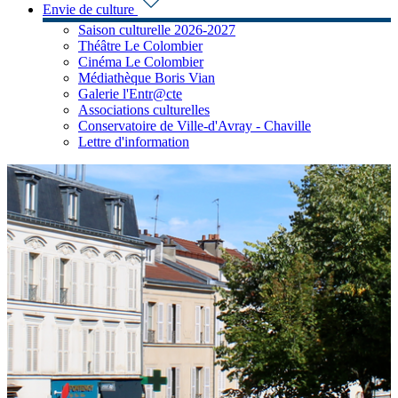
Envie de culture
Saison culturelle 2026-2027
Théâtre Le Colombier
Cinéma Le Colombier
Médiathèque Boris Vian
Galerie l'Entr@cte
Associations culturelles
Conservatoire de Ville-d'Avray - Chaville
Lettre d'information