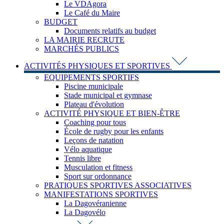
Le VDAgora
Le Café du Maire
BUDGET
Documents relatifs au budget
LA MAIRIE RECRUTE
MARCHÉS PUBLICS
ACTIVITÉS PHYSIQUES ET SPORTIVES
EQUIPEMENTS SPORTIFS
Piscine municipale
Stade municipal et gymnase
Plateau d'évolution
ACTIVITÉ PHYSIQUE ET BIEN-ÊTRE
Coaching pour tous
École de rugby pour les enfants
Leçons de natation
Vélo aquatique
Tennis libre
Musculation et fitness
Sport sur ordonnance
PRATIQUES SPORTIVES ASSOCIATIVES
MANIFESTATIONS SPORTIVES
La Dagovéranienne
La Dagovélo