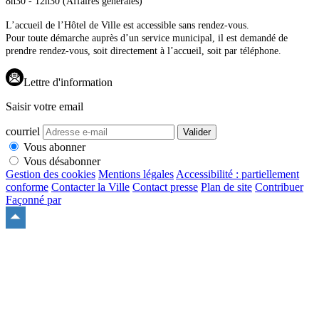
8h30 - 12h30 (Affaires générales)
L’accueil de l’Hôtel de Ville est accessible sans rendez-vous.
Pour toute démarche auprès d’un service municipal, il est demandé de
prendre rendez-vous, soit directement à l’accueil, soit par téléphone.
Lettre d'information
Saisir votre email
courriel
Valider
Vous abonner
Vous désabonner
Gestion des cookies
Mentions légales
Accessibilité : partiellement
conforme
Contacter la Ville
Contact presse
Plan de site
Contribuer
Façonné par
Remonter
en
haut
du
site