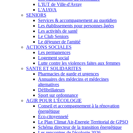
L'IUT de Ville-d'Avray
L'AJAVA
SENIORS
Services & accompagnement au quotidien
Les établissements pour personnes âgées
Les activités de santé
Le Club Seniors
Le déjeuner de l'amitié
ACTIONS SOCIALES
Les permanences
Logement social
Lutte contre les violences faites aux femmes
SANTE ET SOLIDARITES
Pharmacies de garde et urgences
Annuaires des médecins et médecines
alternatives
Défibrillateurs
Sport sur ordonnance
AGIR POUR L'ÉCOLOGIE
Conseil et accompagnement à la rénovation
énergétique
Éco-citoyenneté
Le Plan Climat Air-Energie Territorial de GPSO
Schéma directeur de la transition énergétique
Les rencontres de l'écologie 2026