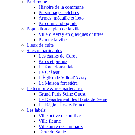
Patrimoine
Histoire de la commune
Personnages célèbres
Armes, médaille et logo
Parcours audioguidé
Population et plan de la ville
Ville-d'Avray en quelques chiffres
Plan de la ville
Lieux de culte
Sites remarquables
Les étangs de Corot
Parcs et jardins
La forêt domaniale
Le Château
L'Église de Ville-d'Avray
La Maison forestière
Le territoire & nos partenaires
Grand Paris Seine Ouest
Le Département des Hauts-de-Seine
La Région Île-de-France
Les labels
Ville active et sportive
Ville fleurie
Ville amie des animaux
Terre de Santé