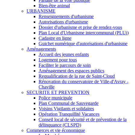
Partage de la voie publique
Bien-être animal
URBANISME
Renseignements d'urbanisme
Autorisations d'urbanisme
Dossier d'urbanisme et prise de rendez-vous
Plan Local d'Urbanisme intercommunal (PLUi)
Cadastre en ligne
Guichet numérique d'autorisations d'urbanisme
Aménagements
Accueil des jeunes enfants
Logement pour tous
Faciliter le parcours de soin
Aménagement des espaces publics
Requalification de la rue de Saint-Cloud
Rénovation du conservatoire de Ville-d'Avray -
Chaville
SECURITE ET PREVENTION
Police municipale
Plan Communal de Sauvegarde
Voisins Vigilants et solidaires
Opération Tranquillité Vacances
Conseil local de sécurité et de prévention de la
délinquance (CLSPD)
Commerces et vie économique