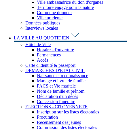
Ville ambassadrice du don d'organes
Territoire engagé pour la nature
Commune donneur
Ville prudente
Données publiques
Interviews locales
LA VILLE AU QUOTIDIEN
Hôtel de Ville
Horaires d'ouverture
Permanences
Accès
Carte d'identité & passeport
DÉMARCHES D'ÉTAT-CIVIL
Naissance et reconnaissance
Mariage et livret de famille
PACS et Vie maritale
Nom de famille et prénom
Déclaration d'un décès
Concession funéraire
ELECTIONS - CITOYENNETE
Inscription sur les listes électorales
Procuration
Recensement des jeunes
Commission des listes électorales