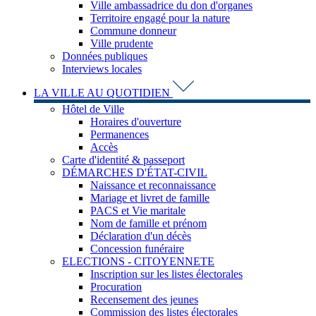
Ville ambassadrice du don d'organes
Territoire engagé pour la nature
Commune donneur
Ville prudente
Données publiques
Interviews locales
LA VILLE AU QUOTIDIEN
Hôtel de Ville
Horaires d'ouverture
Permanences
Accès
Carte d'identité & passeport
DÉMARCHES D'ÉTAT-CIVIL
Naissance et reconnaissance
Mariage et livret de famille
PACS et Vie maritale
Nom de famille et prénom
Déclaration d'un décès
Concession funéraire
ELECTIONS - CITOYENNETE
Inscription sur les listes électorales
Procuration
Recensement des jeunes
Commission des listes électorales