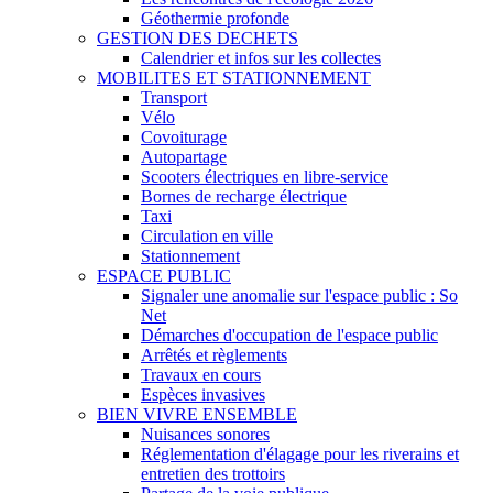
Géothermie profonde
GESTION DES DECHETS
Calendrier et infos sur les collectes
MOBILITES ET STATIONNEMENT
Transport
Vélo
Covoiturage
Autopartage
Scooters électriques en libre-service
Bornes de recharge électrique
Taxi
Circulation en ville
Stationnement
ESPACE PUBLIC
Signaler une anomalie sur l'espace public : So
Net
Démarches d'occupation de l'espace public
Arrêtés et règlements
Travaux en cours
Espèces invasives
BIEN VIVRE ENSEMBLE
Nuisances sonores
Réglementation d'élagage pour les riverains et
entretien des trottoirs