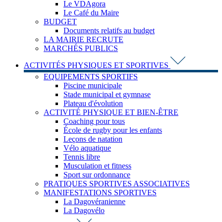
Le VDAgora
Le Café du Maire
BUDGET
Documents relatifs au budget
LA MAIRIE RECRUTE
MARCHÉS PUBLICS
ACTIVITÉS PHYSIQUES ET SPORTIVES
EQUIPEMENTS SPORTIFS
Piscine municipale
Stade municipal et gymnase
Plateau d'évolution
ACTIVITÉ PHYSIQUE ET BIEN-ÊTRE
Coaching pour tous
École de rugby pour les enfants
Leçons de natation
Vélo aquatique
Tennis libre
Musculation et fitness
Sport sur ordonnance
PRATIQUES SPORTIVES ASSOCIATIVES
MANIFESTATIONS SPORTIVES
La Dagovéranienne
La Dagovélo