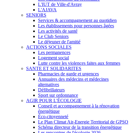
L'IUT de Ville-d'Avray
L'AJAVA
SENIORS
Services & accompagnement au quotidien
Les établissements pour personnes âgées
Les activités de santé
Le Club Seniors
Le déjeuner de l'amitié
ACTIONS SOCIALES
Les permanences
Logement social
Lutte contre les violences faites aux femmes
SANTE ET SOLIDARITES
Pharmacies de garde et urgences
Annuaires des médecins et médecines
alternatives
Défibrillateurs
Sport sur ordonnance
AGIR POUR L'ÉCOLOGIE
Conseil et accompagnement à la rénovation
énergétique
Éco-citoyenneté
Le Plan Climat Air-Energie Territorial de GPSO
Schéma directeur de la transition énergétique
Les rencontres de l'écologie 2026