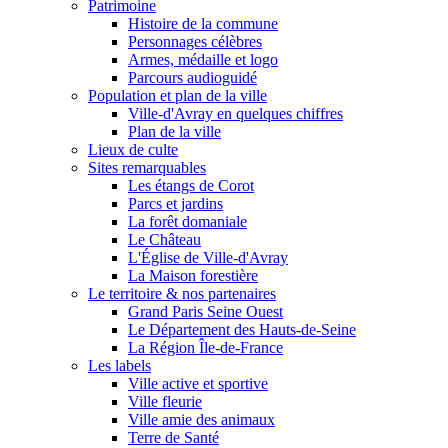
Patrimoine
Histoire de la commune
Personnages célèbres
Armes, médaille et logo
Parcours audioguidé
Population et plan de la ville
Ville-d'Avray en quelques chiffres
Plan de la ville
Lieux de culte
Sites remarquables
Les étangs de Corot
Parcs et jardins
La forêt domaniale
Le Château
L'Église de Ville-d'Avray
La Maison forestière
Le territoire & nos partenaires
Grand Paris Seine Ouest
Le Département des Hauts-de-Seine
La Région Île-de-France
Les labels
Ville active et sportive
Ville fleurie
Ville amie des animaux
Terre de Santé