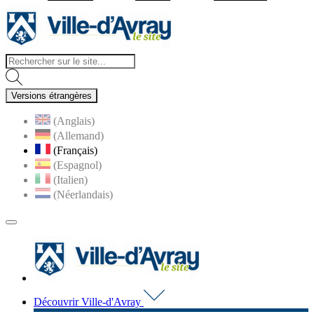
Visiter la page accueil du site d
Versions étrangères
(Anglais)
(Allemand)
(Français)
(Espagnol)
(Italien)
(Néerlandais)
MENU
PRINCIPAL
Visiter la page accueil du 
Découvrir Ville-d'Avray