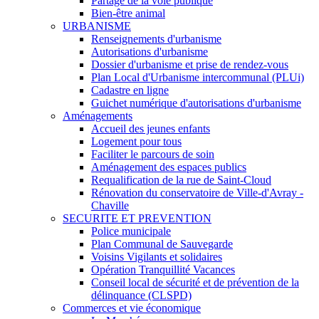
Partage de la voie publique
Bien-être animal
URBANISME
Renseignements d'urbanisme
Autorisations d'urbanisme
Dossier d'urbanisme et prise de rendez-vous
Plan Local d'Urbanisme intercommunal (PLUi)
Cadastre en ligne
Guichet numérique d'autorisations d'urbanisme
Aménagements
Accueil des jeunes enfants
Logement pour tous
Faciliter le parcours de soin
Aménagement des espaces publics
Requalification de la rue de Saint-Cloud
Rénovation du conservatoire de Ville-d'Avray -
Chaville
SECURITE ET PREVENTION
Police municipale
Plan Communal de Sauvegarde
Voisins Vigilants et solidaires
Opération Tranquillité Vacances
Conseil local de sécurité et de prévention de la
délinquance (CLSPD)
Commerces et vie économique