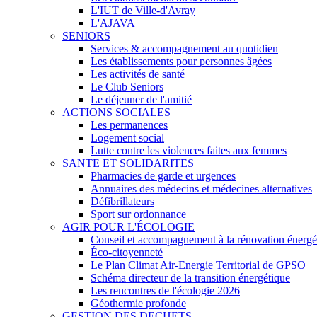
L'IUT de Ville-d'Avray
L'AJAVA
SENIORS
Services & accompagnement au quotidien
Les établissements pour personnes âgées
Les activités de santé
Le Club Seniors
Le déjeuner de l'amitié
ACTIONS SOCIALES
Les permanences
Logement social
Lutte contre les violences faites aux femmes
SANTE ET SOLIDARITES
Pharmacies de garde et urgences
Annuaires des médecins et médecines alternatives
Défibrillateurs
Sport sur ordonnance
AGIR POUR L'ÉCOLOGIE
Conseil et accompagnement à la rénovation énergé
Éco-citoyenneté
Le Plan Climat Air-Energie Territorial de GPSO
Schéma directeur de la transition énergétique
Les rencontres de l'écologie 2026
Géothermie profonde
GESTION DES DECHETS