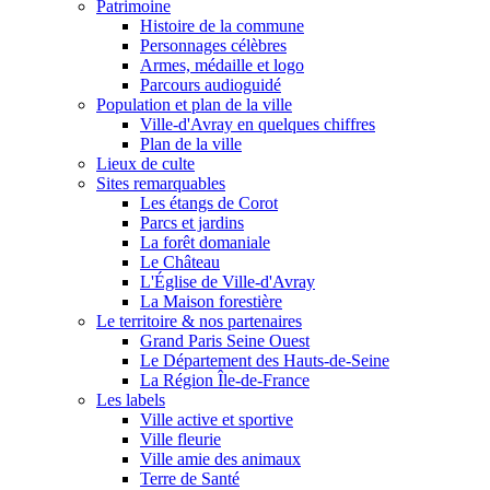
Patrimoine
Histoire de la commune
Personnages célèbres
Armes, médaille et logo
Parcours audioguidé
Population et plan de la ville
Ville-d'Avray en quelques chiffres
Plan de la ville
Lieux de culte
Sites remarquables
Les étangs de Corot
Parcs et jardins
La forêt domaniale
Le Château
L'Église de Ville-d'Avray
La Maison forestière
Le territoire & nos partenaires
Grand Paris Seine Ouest
Le Département des Hauts-de-Seine
La Région Île-de-France
Les labels
Ville active et sportive
Ville fleurie
Ville amie des animaux
Terre de Santé