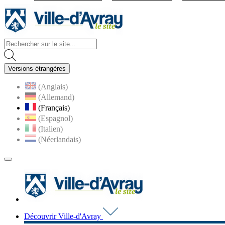
Visiter la page accueil du site d
Versions étrangères
(Anglais)
(Allemand)
(Français)
(Espagnol)
(Italien)
(Néerlandais)
MENU
PRINCIPAL
Visiter la page accueil du 
Découvrir Ville-d'Avray