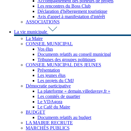
Accompagnement des porteurs de projets
Les rencontres du Boss Club
Déclaration d'hébergement touristique
Avis d'appel à manifestation d'intérêt
ASSOCIATIONS
La vie municipale
La Maire
CONSEIL MUNICIPAL
Vos élus
Documents relatifs au conseil municipal
Tribunes des groupes politiques
CONSEIL MUNICIPAL DES JEUNES
Présentation
Les jeunes élus
Les projets du CMJ
Démocratie participative
La plateforme « demain.villedavray.fr »
Les comités de quartier
Le VDAgora
Le Café du Maire
BUDGET
Documents relatifs au budget
LA MAIRIE RECRUTE
MARCHÉS PUBLICS