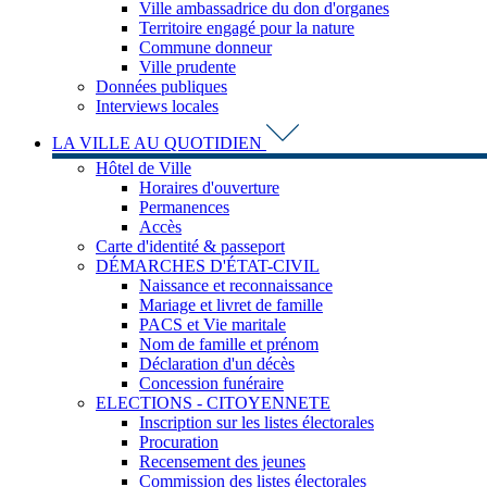
Ville ambassadrice du don d'organes
Territoire engagé pour la nature
Commune donneur
Ville prudente
Données publiques
Interviews locales
LA VILLE AU QUOTIDIEN
Hôtel de Ville
Horaires d'ouverture
Permanences
Accès
Carte d'identité & passeport
DÉMARCHES D'ÉTAT-CIVIL
Naissance et reconnaissance
Mariage et livret de famille
PACS et Vie maritale
Nom de famille et prénom
Déclaration d'un décès
Concession funéraire
ELECTIONS - CITOYENNETE
Inscription sur les listes électorales
Procuration
Recensement des jeunes
Commission des listes électorales