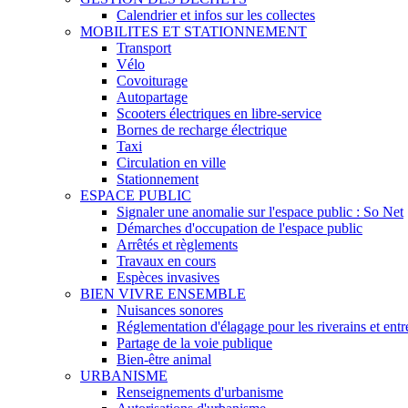
Calendrier et infos sur les collectes
MOBILITES ET STATIONNEMENT
Transport
Vélo
Covoiturage
Autopartage
Scooters électriques en libre-service
Bornes de recharge électrique
Taxi
Circulation en ville
Stationnement
ESPACE PUBLIC
Signaler une anomalie sur l'espace public : So Net
Démarches d'occupation de l'espace public
Arrêtés et règlements
Travaux en cours
Espèces invasives
BIEN VIVRE ENSEMBLE
Nuisances sonores
Réglementation d'élagage pour les riverains et entre
Partage de la voie publique
Bien-être animal
URBANISME
Renseignements d'urbanisme