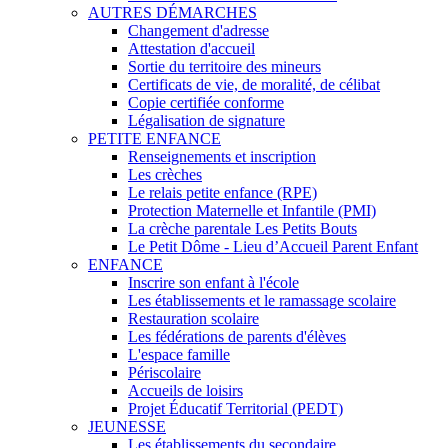
AUTRES DÉMARCHES
Changement d'adresse
Attestation d'accueil
Sortie du territoire des mineurs
Certificats de vie, de moralité, de célibat
Copie certifiée conforme
Légalisation de signature
PETITE ENFANCE
Renseignements et inscription
Les crèches
Le relais petite enfance (RPE)
Protection Maternelle et Infantile (PMI)
La crèche parentale Les Petits Bouts
Le Petit Dôme - Lieu d’Accueil Parent Enfant
ENFANCE
Inscrire son enfant à l'école
Les établissements et le ramassage scolaire
Restauration scolaire
Les fédérations de parents d'élèves
L'espace famille
Périscolaire
Accueils de loisirs
Projet Éducatif Territorial (PEDT)
JEUNESSE
Les établissements du secondaire