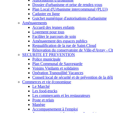
Autorisations d'urbanisme
Dossier d'urbanisme et prise de rendez-vous
Plan Local d'Urbanisme intercommunal (PLUi)
Cadastre en ligne
Guichet numérique d'autorisations d'urbanisme
Aménagements
Accueil des jeunes enfants
Logement pour tous
Faciliter le parcours de soin
Aménagement des espaces publics
Requalification de la rue de Saint-Cloud
Rénovation du conservatoire de Ville-d'Avray - Ch
SECURITE ET PREVENTION
Police municipale
Plan Communal de Sauvegarde
Voisins Vigilants et solidaires
Opération Tranquillité Vacances
Conseil local de sécurité et de prévention de la 
Commerces et vie économique
Le Marché
Les food-trucks
Les commerçants et les restaurateurs
Poste et relais
Manège
Accompagnement à l'emploi