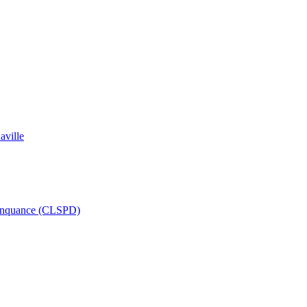
aville
délinquance (CLSPD)