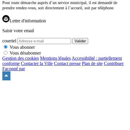
Pour toute démarche auprès d’un service municipal, il est demandé de
prendre rendez-vous, soit directement à l’accueil, soit par téléphone.
Lettre d'information
Saisir votre email
courriel
Valider
Vous abonner
Vous désabonner
Gestion des cookies
Mentions légales
Accessibilité : partiellement
conforme
Contacter la Ville
Contact presse
Plan de site
Contribuer
Façonné par
Remonter
en
haut
du
site