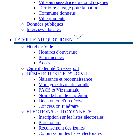
Ville ambassadrice du don d'organes
Territoire engagé pour la nature
Commune donneur
Ville prudente
Données publiques
Interviews locales
LA VILLE AU QUOTIDIEN
Hôtel de Ville
Horaires d'ouverture
Permanences
Accès
Carte d'identité & passeport
DÉMARCHES D'ÉTAT-CIVIL
Naissance et reconnaissance
Mariage et livret de famille
PACS et Vie maritale
Nom de famille et prénom
Déclaration d'un décès
Concession funéraire
ELECTIONS - CITOYENNETE
Inscription sur les listes électorales
Procuration
Recensement des jeunes
Commission des listes électorales