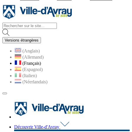
Visiter la page accueil du site d
Versions étrangères
(Anglais)
(Allemand)
(Français)
(Espagnol)
(Italien)
(Néerlandais)
MENU
PRINCIPAL
Visiter la page accueil du 
Découvrir Ville-d'Avray