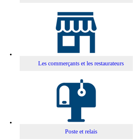
Les
commerçants
et
les
restaurateurs
Les commerçants et les restaurateurs
Poste
et
relais
Poste et relais