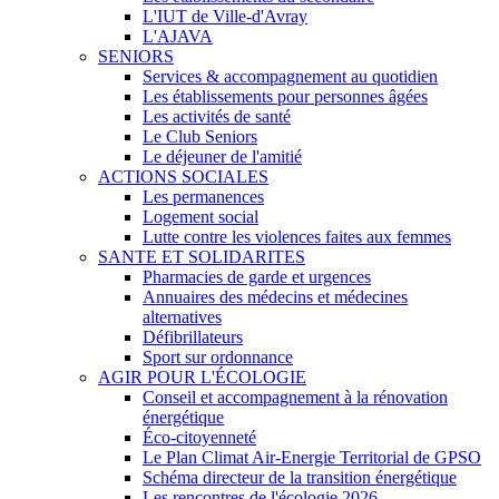
L'IUT de Ville-d'Avray
L'AJAVA
SENIORS
Services & accompagnement au quotidien
Les établissements pour personnes âgées
Les activités de santé
Le Club Seniors
Le déjeuner de l'amitié
ACTIONS SOCIALES
Les permanences
Logement social
Lutte contre les violences faites aux femmes
SANTE ET SOLIDARITES
Pharmacies de garde et urgences
Annuaires des médecins et médecines
alternatives
Défibrillateurs
Sport sur ordonnance
AGIR POUR L'ÉCOLOGIE
Conseil et accompagnement à la rénovation
énergétique
Éco-citoyenneté
Le Plan Climat Air-Energie Territorial de GPSO
Schéma directeur de la transition énergétique
Les rencontres de l'écologie 2026