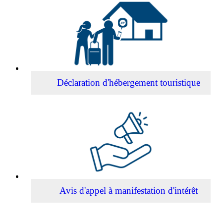
Déclaration
d'hébergement
touristique
Déclaration d'hébergement touristique
Avis
d'appel
à
manifestation
d'intérêt
Avis d'appel à manifestation d'intérêt