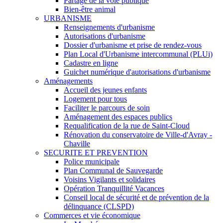
Partage de la voie publique
Bien-être animal
URBANISME
Renseignements d'urbanisme
Autorisations d'urbanisme
Dossier d'urbanisme et prise de rendez-vous
Plan Local d'Urbanisme intercommunal (PLUi)
Cadastre en ligne
Guichet numérique d'autorisations d'urbanisme
Aménagements
Accueil des jeunes enfants
Logement pour tous
Faciliter le parcours de soin
Aménagement des espaces publics
Requalification de la rue de Saint-Cloud
Rénovation du conservatoire de Ville-d'Avray -
Chaville
SECURITE ET PREVENTION
Police municipale
Plan Communal de Sauvegarde
Voisins Vigilants et solidaires
Opération Tranquillité Vacances
Conseil local de sécurité et de prévention de la
délinquance (CLSPD)
Commerces et vie économique