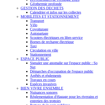
Géothermie profonde
GESTION DES DECHETS
Calendrier et infos sur les collectes
MOBILITES ET STATIONNEMENT
Transport
Vélo
Covoiturage
Autopartage
Scooters électriques en libre-service
Bornes de recharge électrique
Taxi
Circulation en ville
Stationnement
ESPACE PUBLIC
Signaler une anomalie sur l'espace public : So
Net
Démarches d'occupation de l'espace public
Arrêtés et règlements
Travaux en cours
Espèces invasives
BIEN VIVRE ENSEMBLE
Nuisances sonores
Réglementation d'élagage pour les riverains et
entretien des trottoirs