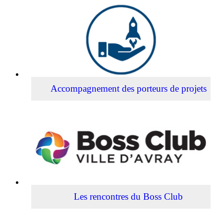
Accompagnement
des
porteurs
de
projets
Accompagnement des porteurs de projets
Les
rencontres
du
Boss
Club
Les rencontres du Boss Club