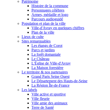
Patrimoine
Histoire de la commune
Personnages célèbres
Armes, médaille et logo
Parcours audioguidé
Population et plan de la ville
Ville-d'Avray en quelques chiffres
Plan de la ville
Lieux de culte
Sites remarquables
Les étangs de Corot
Parcs et jardins
La forêt domaniale
Le Château
L'Église de Ville-d'Avray
La Maison forestière
Le territoire & nos partenaires
Grand Paris Seine Ouest
Le Département des Hauts-de-Seine
La Région Île-de-France
Les labels
Ville active et sportive
Ville fleurie
Ville amie des animaux
Terre de Santé