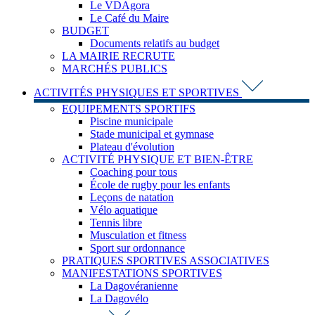
Le VDAgora
Le Café du Maire
BUDGET
Documents relatifs au budget
LA MAIRIE RECRUTE
MARCHÉS PUBLICS
ACTIVITÉS PHYSIQUES ET SPORTIVES
EQUIPEMENTS SPORTIFS
Piscine municipale
Stade municipal et gymnase
Plateau d'évolution
ACTIVITÉ PHYSIQUE ET BIEN-ÊTRE
Coaching pour tous
École de rugby pour les enfants
Leçons de natation
Vélo aquatique
Tennis libre
Musculation et fitness
Sport sur ordonnance
PRATIQUES SPORTIVES ASSOCIATIVES
MANIFESTATIONS SPORTIVES
La Dagovéranienne
La Dagovélo