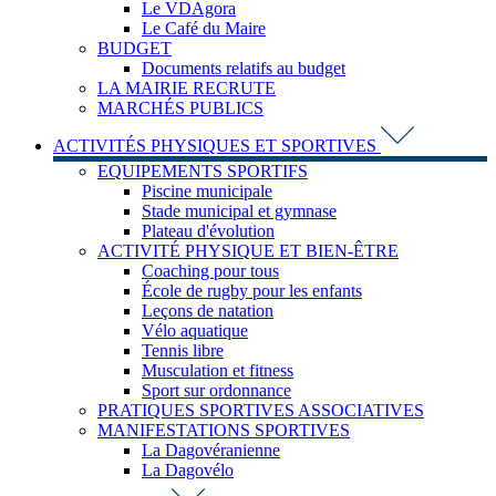
Le VDAgora
Le Café du Maire
BUDGET
Documents relatifs au budget
LA MAIRIE RECRUTE
MARCHÉS PUBLICS
ACTIVITÉS PHYSIQUES ET SPORTIVES
EQUIPEMENTS SPORTIFS
Piscine municipale
Stade municipal et gymnase
Plateau d'évolution
ACTIVITÉ PHYSIQUE ET BIEN-ÊTRE
Coaching pour tous
École de rugby pour les enfants
Leçons de natation
Vélo aquatique
Tennis libre
Musculation et fitness
Sport sur ordonnance
PRATIQUES SPORTIVES ASSOCIATIVES
MANIFESTATIONS SPORTIVES
La Dagovéranienne
La Dagovélo