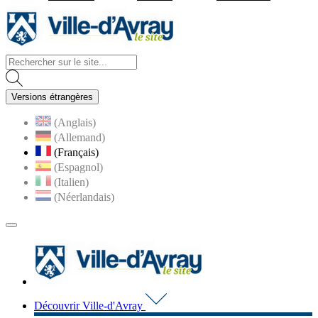
Visiter la page accueil du site d
Versions étrangères
(Anglais)
(Allemand)
(Français)
(Espagnol)
(Italien)
(Néerlandais)
MENU
PRINCIPAL
Visiter la page accueil du 
Découvrir Ville-d'Avray