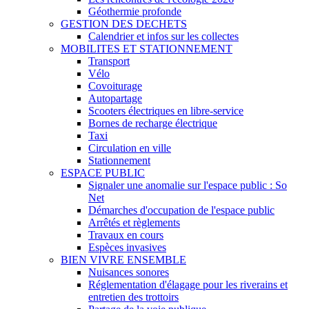
Géothermie profonde
GESTION DES DECHETS
Calendrier et infos sur les collectes
MOBILITES ET STATIONNEMENT
Transport
Vélo
Covoiturage
Autopartage
Scooters électriques en libre-service
Bornes de recharge électrique
Taxi
Circulation en ville
Stationnement
ESPACE PUBLIC
Signaler une anomalie sur l'espace public : So
Net
Démarches d'occupation de l'espace public
Arrêtés et règlements
Travaux en cours
Espèces invasives
BIEN VIVRE ENSEMBLE
Nuisances sonores
Réglementation d'élagage pour les riverains et
entretien des trottoirs