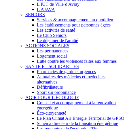
L'IUT de Ville-d'Avray
L'AJAVA
SENIORS
Services & accompagnement au quotidien
Les établissements pour personnes âgées
Les activités de santé
Le Club Seniors
Le déjeuner de l'amitié
ACTIONS SOCIALES
Les permanences
Logement social
Lutte contre les violences faites aux femmes
SANTE ET SOLIDARITES
Pharmacies de garde et urgences
Annuaires des médecins et médecines
alternatives
Défibrillateurs
Sport sur ordonnance
AGIR POUR L'ÉCOLOGIE
Conseil et accompagnement à la rénovation
énergétique
Éco-citoyenneté
Le Plan Climat Air-Energie Territorial de GPSO
Schéma directeur de la transition énergétique
Les rencontres de l'écologie 2026