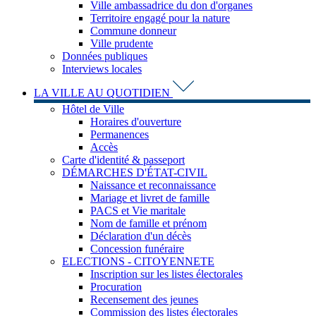
Ville ambassadrice du don d'organes
Territoire engagé pour la nature
Commune donneur
Ville prudente
Données publiques
Interviews locales
LA VILLE AU QUOTIDIEN
Hôtel de Ville
Horaires d'ouverture
Permanences
Accès
Carte d'identité & passeport
DÉMARCHES D'ÉTAT-CIVIL
Naissance et reconnaissance
Mariage et livret de famille
PACS et Vie maritale
Nom de famille et prénom
Déclaration d'un décès
Concession funéraire
ELECTIONS - CITOYENNETE
Inscription sur les listes électorales
Procuration
Recensement des jeunes
Commission des listes électorales