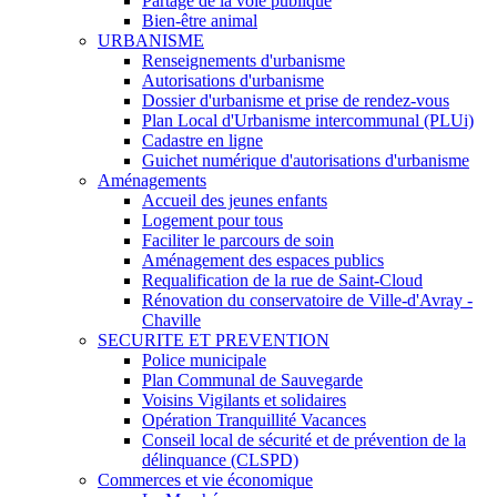
Partage de la voie publique
Bien-être animal
URBANISME
Renseignements d'urbanisme
Autorisations d'urbanisme
Dossier d'urbanisme et prise de rendez-vous
Plan Local d'Urbanisme intercommunal (PLUi)
Cadastre en ligne
Guichet numérique d'autorisations d'urbanisme
Aménagements
Accueil des jeunes enfants
Logement pour tous
Faciliter le parcours de soin
Aménagement des espaces publics
Requalification de la rue de Saint-Cloud
Rénovation du conservatoire de Ville-d'Avray -
Chaville
SECURITE ET PREVENTION
Police municipale
Plan Communal de Sauvegarde
Voisins Vigilants et solidaires
Opération Tranquillité Vacances
Conseil local de sécurité et de prévention de la
délinquance (CLSPD)
Commerces et vie économique