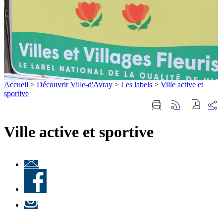
Accueil
>
Découvrir Ville-d'Avray
>
Les labels
>
Ville active et
sportive
Part
Imprimer
Générer
sur
cette
le
les
page
flux
Ville active et sportive
rése
RSS
soci
Lettre
d'information
Facebook
« Culture à
Ville-
d'Avray
Instagram
»
LinkedIn