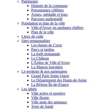
Patrimoine
Histoire de la commune
Personnages célèbres
Armes, médaille et logo
Parcours audioguidé
Population et plan de la ville
Ville-d'Avray en quelques chiffres
Plan de la ville
Lieux de culte
Sites remarquables
Les étangs de Corot
Parcs et jardins
La forêt domaniale
Le Château
L'Église de Ville-d'Avray
La Maison forestière
Le territoire & nos partenaires
Grand Paris Seine Ouest
Le Département des Hauts-de-Seine
La Région Île-de-France
Les labels
Ville active et sportive
Ville fleurie
Ville amie des animaux
Terre de Santé