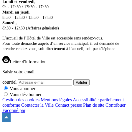
Lundi et vendredi,
9h - 12h30 / 13h30 - 17h30
Mardi au jeudi,
8h30 - 12h30 / 13h30 - 17h30
Samedi,
8h30 - 12h30 (Affaires générales)
L’accueil de l’Hôtel de Ville est accessible sans rendez-vous.
Pour toute démarche auprès d’un service municipal, il est demandé de
prendre rendez-vous, soit directement à l’accueil, soit par téléphone.
Lettre d'information
Saisir votre email
courriel
Valider
Vous abonner
Vous désabonner
Gestion des cookies
Mentions légales
Accessibilité : partiellement
conforme
Contacter la Ville
Contact presse
Plan de site
Contribuer
Façonné par
Remonter
en
haut
du