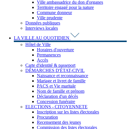
Ville ambassadrice du don d'organes
Territoire engagé pour la nature
Commune donneur
Ville prudente
Données publiques
Interviews locales
LA VILLE AU QUOTIDIEN
Hôtel de Ville
Horaires d'ouverture
Permanences
Accès
Carte d'identité & passeport
DÉMARCHES D'ÉTAT-CIVIL
Naissance et reconnaissance
Mariage et livret de famille
PACS et Vie maritale
Nom de famille et prénom
Déclaration d'un décès
Concession funéraire
ELECTIONS - CITOYENNETE
Inscription sur les listes électorales
Procuration
Recensement des jeunes
Commission des listes électorales