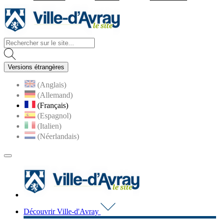
Visiter la page accueil du site d
Versions étrangères
(Anglais)
(Allemand)
(Français)
(Espagnol)
(Italien)
(Néerlandais)
MENU
PRINCIPAL
Visiter la page accueil du 
Découvrir Ville-d'Avray