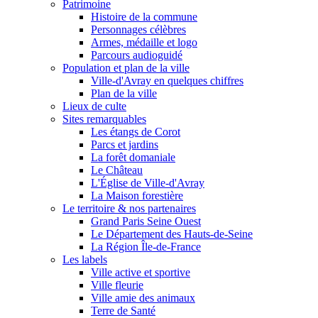
Patrimoine
Histoire de la commune
Personnages célèbres
Armes, médaille et logo
Parcours audioguidé
Population et plan de la ville
Ville-d'Avray en quelques chiffres
Plan de la ville
Lieux de culte
Sites remarquables
Les étangs de Corot
Parcs et jardins
La forêt domaniale
Le Château
L'Église de Ville-d'Avray
La Maison forestière
Le territoire & nos partenaires
Grand Paris Seine Ouest
Le Département des Hauts-de-Seine
La Région Île-de-France
Les labels
Ville active et sportive
Ville fleurie
Ville amie des animaux
Terre de Santé