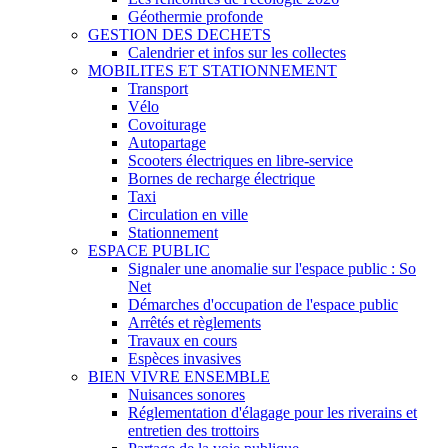
Géothermie profonde
GESTION DES DECHETS
Calendrier et infos sur les collectes
MOBILITES ET STATIONNEMENT
Transport
Vélo
Covoiturage
Autopartage
Scooters électriques en libre-service
Bornes de recharge électrique
Taxi
Circulation en ville
Stationnement
ESPACE PUBLIC
Signaler une anomalie sur l'espace public : So
Net
Démarches d'occupation de l'espace public
Arrêtés et règlements
Travaux en cours
Espèces invasives
BIEN VIVRE ENSEMBLE
Nuisances sonores
Réglementation d'élagage pour les riverains et
entretien des trottoirs