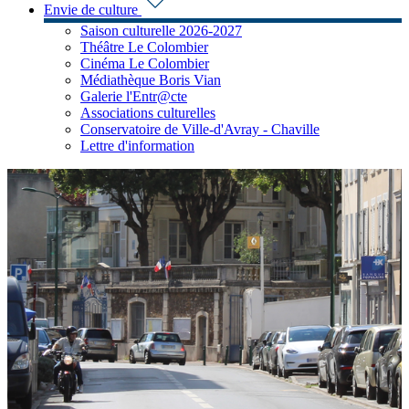
Envie de culture
Saison culturelle 2026-2027
Théâtre Le Colombier
Cinéma Le Colombier
Médiathèque Boris Vian
Galerie l'Entr@cte
Associations culturelles
Conservatoire de Ville-d'Avray - Chaville
Lettre d'information