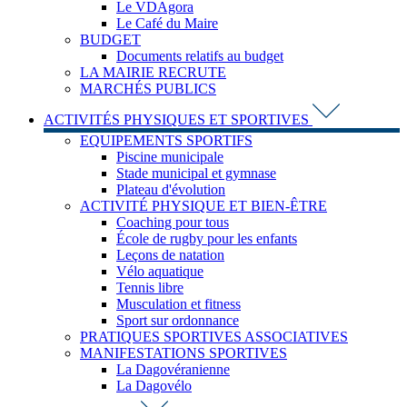
Le VDAgora
Le Café du Maire
BUDGET
Documents relatifs au budget
LA MAIRIE RECRUTE
MARCHÉS PUBLICS
ACTIVITÉS PHYSIQUES ET SPORTIVES
EQUIPEMENTS SPORTIFS
Piscine municipale
Stade municipal et gymnase
Plateau d'évolution
ACTIVITÉ PHYSIQUE ET BIEN-ÊTRE
Coaching pour tous
École de rugby pour les enfants
Leçons de natation
Vélo aquatique
Tennis libre
Musculation et fitness
Sport sur ordonnance
PRATIQUES SPORTIVES ASSOCIATIVES
MANIFESTATIONS SPORTIVES
La Dagovéranienne
La Dagovélo