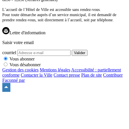
L’accueil de l’Hôtel de Ville est accessible sans rendez-vous.
Pour toute démarche auprès d’un service municipal, il est demandé de
prendre rendez-vous, soit directement à l’accueil, soit par téléphone.
Lettre d'information
Saisir votre email
courriel
Valider
Vous abonner
Vous désabonner
Gestion des cookies
Mentions légales
Accessibilité : partiellement
conforme
Contacter la Ville
Contact presse
Plan de site
Contribuer
Façonné par
Remonter
en
haut
du
site