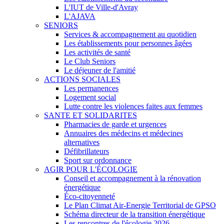
L'IUT de Ville-d'Avray
L'AJAVA
SENIORS
Services & accompagnement au quotidien
Les établissements pour personnes âgées
Les activités de santé
Le Club Seniors
Le déjeuner de l'amitié
ACTIONS SOCIALES
Les permanences
Logement social
Lutte contre les violences faites aux femmes
SANTE ET SOLIDARITES
Pharmacies de garde et urgences
Annuaires des médecins et médecines
alternatives
Défibrillateurs
Sport sur ordonnance
AGIR POUR L'ÉCOLOGIE
Conseil et accompagnement à la rénovation
énergétique
Éco-citoyenneté
Le Plan Climat Air-Energie Territorial de GPSO
Schéma directeur de la transition énergétique
Les rencontres de l'écologie 2026