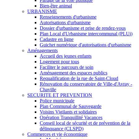
Partage de la voie publique
Bien-être animal
URBANISME
Renseignements d'urbanisme
Autorisations d'urbanisme
Dossier d'urbanisme et prise de rendez-vous
Plan Local d'Urbanisme intercommunal (PLUi)
Cadastre en ligne
Guichet numérique d'autorisations d'urbanisme
Aménagements
Accueil des jeunes enfants
Logement pour tous
Faciliter le parcours de soin
Aménagement des espaces publics
Requalification de la rue de Saint-Cloud
Rénovation du conservatoire de Ville-d'Avray -
Chaville
SECURITE ET PREVENTION
Police municipale
Plan Communal de Sauvegarde
Voisins Vigilants et solidaires
Opération Tranquillité Vacances
Conseil local de sécurité et de prévention de la
délinquance (CLSPD)
Commerces et vie économique