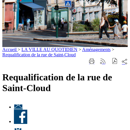
Accueil
>
LA VILLE AU QUOTIDIEN
>
Aménagements
>
Requalification de la rue de Saint-Cloud
Part
Imprimer
Générer
sur
cette
le
les
page
flux
Requalification de la rue de
rése
RSS
soci
Saint-Cloud
Lettre
d'information
Facebook
« Culture à
Ville-
d'Avray
Instagram
»