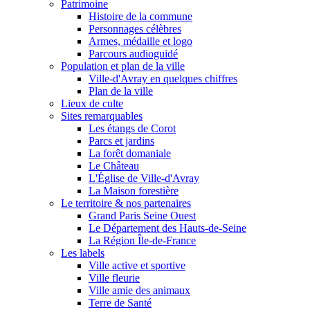
Patrimoine
Histoire de la commune
Personnages célèbres
Armes, médaille et logo
Parcours audioguidé
Population et plan de la ville
Ville-d'Avray en quelques chiffres
Plan de la ville
Lieux de culte
Sites remarquables
Les étangs de Corot
Parcs et jardins
La forêt domaniale
Le Château
L'Église de Ville-d'Avray
La Maison forestière
Le territoire & nos partenaires
Grand Paris Seine Ouest
Le Département des Hauts-de-Seine
La Région Île-de-France
Les labels
Ville active et sportive
Ville fleurie
Ville amie des animaux
Terre de Santé