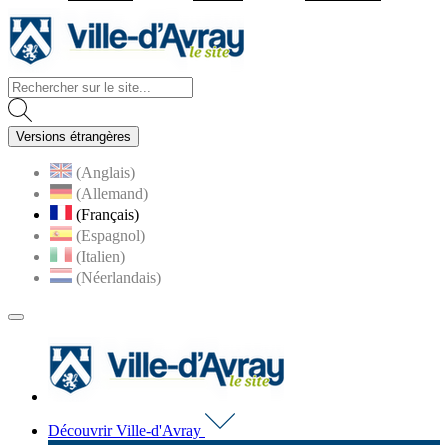
Visiter la page accueil du site d
Versions étrangères
(Anglais)
(Allemand)
(Français)
(Espagnol)
(Italien)
(Néerlandais)
MENU
PRINCIPAL
Visiter la page accueil du 
Découvrir Ville-d'Avray