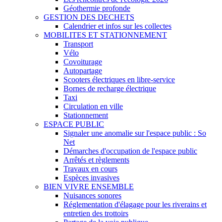
Géothermie profonde
GESTION DES DECHETS
Calendrier et infos sur les collectes
MOBILITES ET STATIONNEMENT
Transport
Vélo
Covoiturage
Autopartage
Scooters électriques en libre-service
Bornes de recharge électrique
Taxi
Circulation en ville
Stationnement
ESPACE PUBLIC
Signaler une anomalie sur l'espace public : So
Net
Démarches d'occupation de l'espace public
Arrêtés et règlements
Travaux en cours
Espèces invasives
BIEN VIVRE ENSEMBLE
Nuisances sonores
Réglementation d'élagage pour les riverains et
entretien des trottoirs