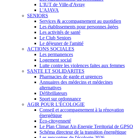
L'IUT de Ville-d'Avray
L'AJAVA
SENIORS
Services & accompagnement au quotidien
Les établissements pour personnes âgées
Les activités de santé
Le Club Seniors
Le déjeuner de l'amitié
ACTIONS SOCIALES
Les permanences
Logement social
Lutte contre les violences faites aux femmes
SANTE ET SOLIDARITES
Pharmacies de garde et urgences
Annuaires des médecins et médecines
alternatives
Défibrillateurs
Sport sur ordonnance
AGIR POUR L'ÉCOLOGIE
Conseil et accompagnement à la rénovation
énergétique
Éco-citoyenneté
Le Plan Climat Air-Energie Territorial de GPSO
Schéma directeur de la transition énergétique
Les rencontres de l'écologie 2026