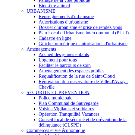
Partage de la voie publique
Bien-être animal
URBANISME
Renseignements d'urbanisme
Autorisations d'urbanisme
Dossier d'urbanisme et prise de rendez-vous
Plan Local d'Urbanisme intercommunal (PLUi)
Cadastre en ligne
Guichet numérique d'autorisations d'urbanisme
Aménagements
Accueil des jeunes enfants
Logement pour tous
Faciliter le parcours de soin
Aménagement des espaces publics
Requalification de la rue de Saint-Cloud
Rénovation du conservatoire de Ville-d'Avray -
Chaville
SECURITE ET PREVENTION
Police municipale
Plan Communal de Sauvegarde
Voisins Vigilants et solidaires
Opération Tranquillité Vacances
Conseil local de sécurité et de prévention de la
délinquance (CLSPD)
Commerces et vie économique