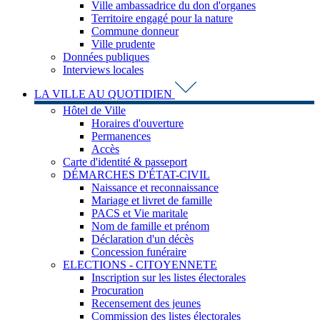
Ville ambassadrice du don d'organes
Territoire engagé pour la nature
Commune donneur
Ville prudente
Données publiques
Interviews locales
LA VILLE AU QUOTIDIEN
Hôtel de Ville
Horaires d'ouverture
Permanences
Accès
Carte d'identité & passeport
DÉMARCHES D'ÉTAT-CIVIL
Naissance et reconnaissance
Mariage et livret de famille
PACS et Vie maritale
Nom de famille et prénom
Déclaration d'un décès
Concession funéraire
ELECTIONS - CITOYENNETE
Inscription sur les listes électorales
Procuration
Recensement des jeunes
Commission des listes électorales