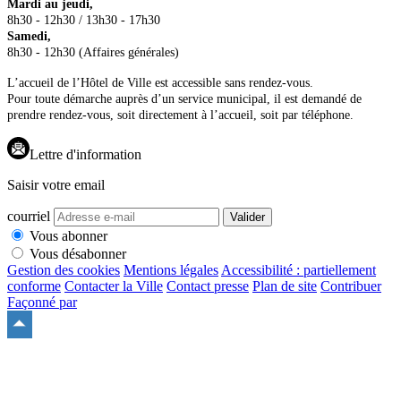
Mardi au jeudi,
8h30 - 12h30 / 13h30 - 17h30
Samedi,
8h30 - 12h30 (Affaires générales)
L’accueil de l’Hôtel de Ville est accessible sans rendez-vous.
Pour toute démarche auprès d’un service municipal, il est demandé de
prendre rendez-vous, soit directement à l’accueil, soit par téléphone.
Lettre d'information
Saisir votre email
courriel
Valider
Vous abonner
Vous désabonner
Gestion des cookies
Mentions légales
Accessibilité : partiellement
conforme
Contacter la Ville
Contact presse
Plan de site
Contribuer
Façonné par
Remonter
en
haut
du
site