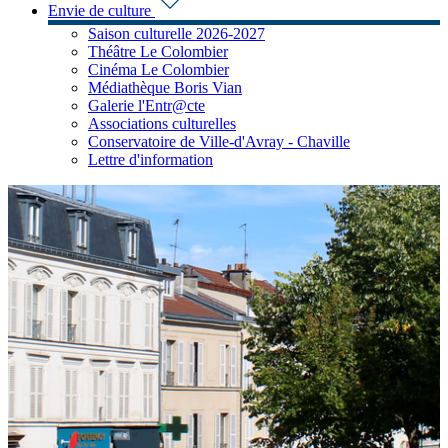
Envie de culture
Saison culturelle 2026-2027
Théâtre Le Colombier
Cinéma Le Colombier
Médiathèque Boris Vian
Galerie l'Entr@cte
Associations culturelles
Conservatoire de Ville-d'Avray - Chaville
Lettre d'information