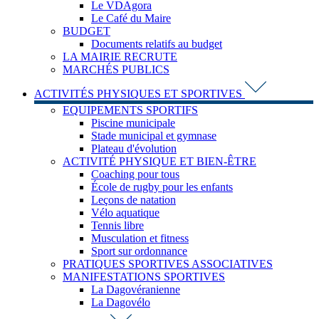
Le VDAgora
Le Café du Maire
BUDGET
Documents relatifs au budget
LA MAIRIE RECRUTE
MARCHÉS PUBLICS
ACTIVITÉS PHYSIQUES ET SPORTIVES
EQUIPEMENTS SPORTIFS
Piscine municipale
Stade municipal et gymnase
Plateau d'évolution
ACTIVITÉ PHYSIQUE ET BIEN-ÊTRE
Coaching pour tous
École de rugby pour les enfants
Leçons de natation
Vélo aquatique
Tennis libre
Musculation et fitness
Sport sur ordonnance
PRATIQUES SPORTIVES ASSOCIATIVES
MANIFESTATIONS SPORTIVES
La Dagovéranienne
La Dagovélo