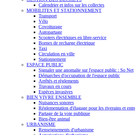
Calendrier et infos sur les collectes
MOBILITES ET STATIONNEMENT
Transport
Vélo
Covoiturage
Autopartage
Scooters électriques en libre-service
Bornes de recharge électrique
Taxi
Circulation en ville
Stationnement
ESPACE PUBLIC
Signaler une anomalie sur l'espace public : So Net
Démarches d'occupation de l'espace public
Arrêtés et règlements
Travaux en cours
Espèces invasives
BIEN VIVRE ENSEMBLE
Nuisances sonores
Réglementation d'élagage pour les riverains et entre
Partage de la voie publique
Bien-être animal
URBANISME
Renseignements d'urbanisme