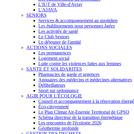
L'IUT de Ville-d'Avray
L'AJAVA
SENIORS
Services & accompagnement au quotidien
Les établissements pour personnes âgées
Les activités de santé
Le Club Seniors
Le déjeuner de l'amitié
ACTIONS SOCIALES
Les permanences
Logement social
Lutte contre les violences faites aux femmes
SANTE ET SOLIDARITES
Pharmacies de garde et urgences
Annuaires des médecins et médecines alternatives
Défibrillateurs
Sport sur ordonnance
AGIR POUR L'ÉCOLOGIE
Conseil et accompagnement à la rénovation énergé
Éco-citoyenneté
Le Plan Climat Air-Energie Territorial de GPSO
Schéma directeur de la transition énergétique
Les rencontres de l'écologie 2026
Géothermie profonde
GESTION DES DECHETS