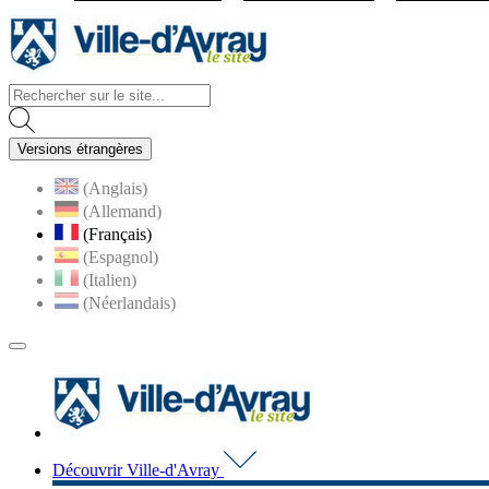
Visiter la page accueil du site d
Versions étrangères
(Anglais)
(Allemand)
(Français)
(Espagnol)
(Italien)
(Néerlandais)
MENU
PRINCIPAL
Visiter la page accueil du 
Découvrir Ville-d'Avray