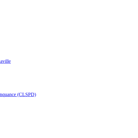
aville
délinquance (CLSPD)