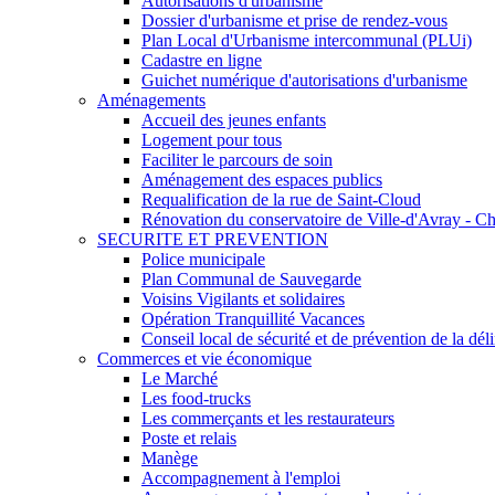
Autorisations d'urbanisme
Dossier d'urbanisme et prise de rendez-vous
Plan Local d'Urbanisme intercommunal (PLUi)
Cadastre en ligne
Guichet numérique d'autorisations d'urbanisme
Aménagements
Accueil des jeunes enfants
Logement pour tous
Faciliter le parcours de soin
Aménagement des espaces publics
Requalification de la rue de Saint-Cloud
Rénovation du conservatoire de Ville-d'Avray - Ch
SECURITE ET PREVENTION
Police municipale
Plan Communal de Sauvegarde
Voisins Vigilants et solidaires
Opération Tranquillité Vacances
Conseil local de sécurité et de prévention de la 
Commerces et vie économique
Le Marché
Les food-trucks
Les commerçants et les restaurateurs
Poste et relais
Manège
Accompagnement à l'emploi