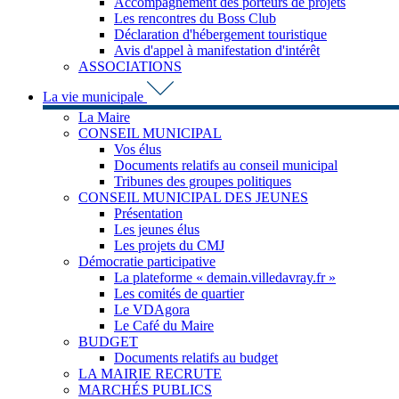
Accompagnement des porteurs de projets
Les rencontres du Boss Club
Déclaration d'hébergement touristique
Avis d'appel à manifestation d'intérêt
ASSOCIATIONS
La vie municipale
La Maire
CONSEIL MUNICIPAL
Vos élus
Documents relatifs au conseil municipal
Tribunes des groupes politiques
CONSEIL MUNICIPAL DES JEUNES
Présentation
Les jeunes élus
Les projets du CMJ
Démocratie participative
La plateforme « demain.villedavray.fr »
Les comités de quartier
Le VDAgora
Le Café du Maire
BUDGET
Documents relatifs au budget
LA MAIRIE RECRUTE
MARCHÉS PUBLICS