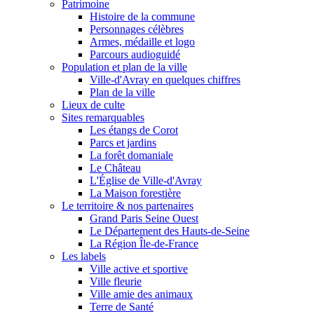
Patrimoine
Histoire de la commune
Personnages célèbres
Armes, médaille et logo
Parcours audioguidé
Population et plan de la ville
Ville-d'Avray en quelques chiffres
Plan de la ville
Lieux de culte
Sites remarquables
Les étangs de Corot
Parcs et jardins
La forêt domaniale
Le Château
L'Église de Ville-d'Avray
La Maison forestière
Le territoire & nos partenaires
Grand Paris Seine Ouest
Le Département des Hauts-de-Seine
La Région Île-de-France
Les labels
Ville active et sportive
Ville fleurie
Ville amie des animaux
Terre de Santé