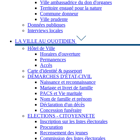
Ville ambassadrice du don d'organes
Territoire engagé pour la nature
Commune donneur
Ville prudente
Données publiques
Interviews locales
LA VILLE AU QUOTIDIEN
Hôtel de Ville
Horaires d'ouverture
Permanences
Accès
Carte d'identité & passeport
DÉMARCHES D'ÉTAT-CIVIL
Naissance et reconnaissance
Mariage et livret de famille
PACS et Vie maritale
Nom de famille et prénom
Déclaration d'un décès
Concession funéraire
ELECTIONS - CITOYENNETE
Inscription sur les listes électorales
Procuration
Recensement des jeunes
Commission des listes électorales