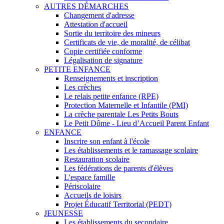
AUTRES DÉMARCHES
Changement d'adresse
Attestation d'accueil
Sortie du territoire des mineurs
Certificats de vie, de moralité, de célibat
Copie certifiée conforme
Légalisation de signature
PETITE ENFANCE
Renseignements et inscription
Les crèches
Le relais petite enfance (RPE)
Protection Maternelle et Infantile (PMI)
La crèche parentale Les Petits Bouts
Le Petit Dôme - Lieu d’Accueil Parent Enfant
ENFANCE
Inscrire son enfant à l'école
Les établissements et le ramassage scolaire
Restauration scolaire
Les fédérations de parents d'élèves
L'espace famille
Périscolaire
Accueils de loisirs
Projet Éducatif Territorial (PEDT)
JEUNESSE
Les établissements du secondaire