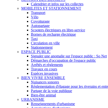
Calendrier et infos sur les collectes
MOBILITES ET STATIONNEMENT
Transport
Vélo
Covoiturage
Autopartage
Scooters électriques en libre-service
Bornes de recharge électrique
Taxi
Circulation en ville
Stationnement
ESPACE PUBLIC
Signaler une anomalie sur l'espace public : So Net
Démarches d'occupation de l'espace public
Arrêtés et règlements
Travaux en cours
Espèces invasives
BIEN VIVRE ENSEMBLE
Nuisances sonores
Réglementation d'élagage pour les riverains et entre
Partage de la voie publique
Bien-être animal
URBANISME
Renseignements d'urbanisme