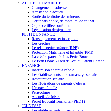
AUTRES DÉMARCHES
Changement d'adresse
Attestation d'accueil
Sortie du territoire des mineurs
Certificats de vie, de moralité, de célibat
Copie certifiée conforme
Légalisation de signature
PETITE ENFANCE
Renseignements et inscription
Les crèches
Le relais petite enfance (RPE)
Protection Maternelle et Infantile (PMI)
La crèche parentale Les Petits Bouts
Le Petit Dôme - Lieu d’Accueil Parent Enfant
ENFANCE
Inscrire son enfant à l'école
Les établissements et le ramassage scolaire
Restauration scolaire
Les fédérations de parents d'élèves
L'espace famille
Périscolaire
Accueils de loisirs
Projet Éducatif Territorial (PEDT)
JEUNESSE
Les établissements du secondaire