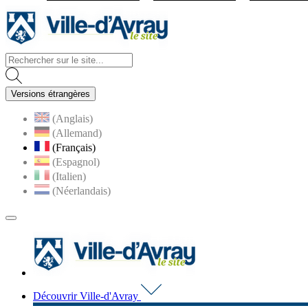
Visiter la page accueil du site d
Versions étrangères
(Anglais)
(Allemand)
(Français)
(Espagnol)
(Italien)
(Néerlandais)
MENU
PRINCIPAL
Visiter la page accueil du 
Découvrir Ville-d'Avray