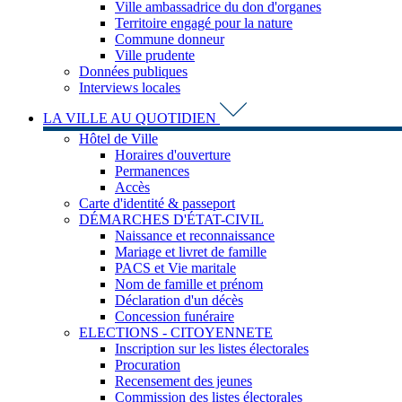
Ville ambassadrice du don d'organes
Territoire engagé pour la nature
Commune donneur
Ville prudente
Données publiques
Interviews locales
LA VILLE AU QUOTIDIEN
Hôtel de Ville
Horaires d'ouverture
Permanences
Accès
Carte d'identité & passeport
DÉMARCHES D'ÉTAT-CIVIL
Naissance et reconnaissance
Mariage et livret de famille
PACS et Vie maritale
Nom de famille et prénom
Déclaration d'un décès
Concession funéraire
ELECTIONS - CITOYENNETE
Inscription sur les listes électorales
Procuration
Recensement des jeunes
Commission des listes électorales