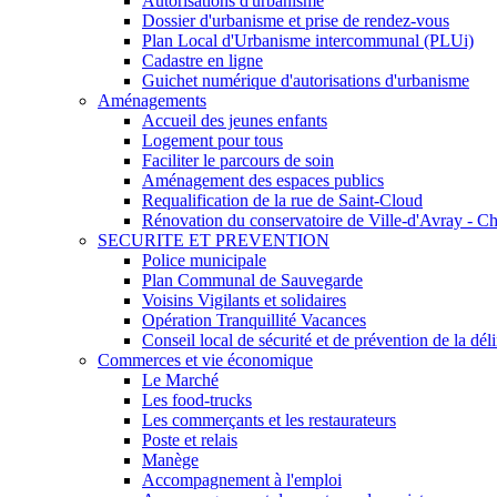
Autorisations d'urbanisme
Dossier d'urbanisme et prise de rendez-vous
Plan Local d'Urbanisme intercommunal (PLUi)
Cadastre en ligne
Guichet numérique d'autorisations d'urbanisme
Aménagements
Accueil des jeunes enfants
Logement pour tous
Faciliter le parcours de soin
Aménagement des espaces publics
Requalification de la rue de Saint-Cloud
Rénovation du conservatoire de Ville-d'Avray - Ch
SECURITE ET PREVENTION
Police municipale
Plan Communal de Sauvegarde
Voisins Vigilants et solidaires
Opération Tranquillité Vacances
Conseil local de sécurité et de prévention de la 
Commerces et vie économique
Le Marché
Les food-trucks
Les commerçants et les restaurateurs
Poste et relais
Manège
Accompagnement à l'emploi