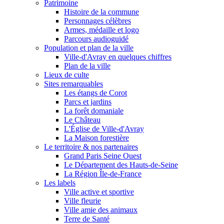
Patrimoine
Histoire de la commune
Personnages célèbres
Armes, médaille et logo
Parcours audioguidé
Population et plan de la ville
Ville-d'Avray en quelques chiffres
Plan de la ville
Lieux de culte
Sites remarquables
Les étangs de Corot
Parcs et jardins
La forêt domaniale
Le Château
L'Église de Ville-d'Avray
La Maison forestière
Le territoire & nos partenaires
Grand Paris Seine Ouest
Le Département des Hauts-de-Seine
La Région Île-de-France
Les labels
Ville active et sportive
Ville fleurie
Ville amie des animaux
Terre de Santé