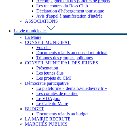
Accompagnement des porteurs de projets
Les rencontres du Boss Club
Déclaration d'hébergement touristique
Avis d'appel à manifestation d'intérêt
ASSOCIATIONS
La vie municipale
La Maire
CONSEIL MUNICIPAL
Vos élus
Documents relatifs au conseil municipal
Tribunes des groupes politiques
CONSEIL MUNICIPAL DES JEUNES
Présentation
Les jeunes élus
Les projets du CMJ
Démocratie participative
La plateforme « demain.villedavray.fr »
Les comités de quartier
Le VDAgora
Le Café du Maire
BUDGET
Documents relatifs au budget
LA MAIRIE RECRUTE
MARCHÉS PUBLICS