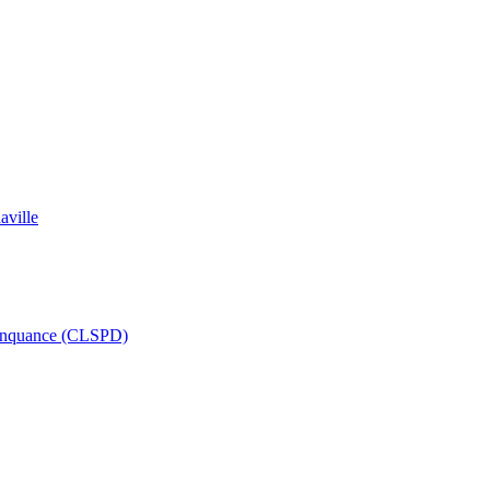
aville
délinquance (CLSPD)