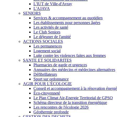
L'IUT de Ville-d'Avray
L'AJAVA
SENIORS
Services & accompagnement au quotidien
Les établissements pour personnes âgées
Les activités de santé
Le Club Seniors
Le déjeuner de l'amitié
ACTIONS SOCIALES
Les permanences
Logement social
Lutte contre les violences faites aux femmes
SANTE ET SOLIDARITES
Pharmacies de garde et urgences
Annuaires des médecins et médecines alternatives
Défibrillateurs
Sport sur ordonnance
AGIR POUR L'ÉCOLOGIE
Conseil et accompagnement à la rénovation énergé
Éco-citoyenneté
Le Plan Climat Air-Energie Territorial de GPSO
Schéma directeur de la transition énergétique
Les rencontres de l'écologie 2026
Géothermie profonde
GESTION DES DECHETS