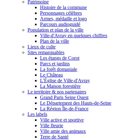
Patrimoine
Histoire de la commune
Personnages célèbres
Armes, médaille et logo
Parcours audioguidé
Population et plan de la ville
Ville-d'Avray en quelques chiffres
Plan de la ville
Lieux de culte
Sites remarquables
Les étangs de Corot
Parcs et jardins
La forêt domaniale
Le Château
L'Église de Ville-d'Avray
La Maison forestière
Le territoire & nos partenaires
Grand Paris Seine Ouest
Le Département des Hauts-de-Seine
La Région Île-de-France
Les labels
Ville active et sportive
Ville fleurie
Ville amie des animaux
Terre de Santé