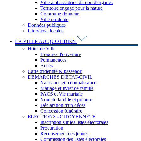
Ville ambassadrice du don d'organes
Territoire engagé pour la nature
Commune donneur
Ville prudente
Données publiques
Interviews locales
LA VILLE AU QUOTIDIEN
Hôtel de Ville
Horaires d'ouverture
Permanences
Accès
Carte d'identité & passeport
DÉMARCHES D'ÉTAT-CIVIL
Naissance et reconnaissance
Mariage et livret de famille
PACS et Vie maritale
Nom de famille et prénom
Déclaration d'un décès
Concession funéraire
ELECTIONS - CITOYENNETE
Inscription sur les listes électorales
Procuration
Recensement des jeunes
Commission des listes électorales