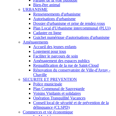
Partage de la voie publique
Bien-être animal
URBANISME
Renseignements d'urbanisme
Autorisations d'urbanisme
Dossier d'urbanisme et prise de rendez-vous
Plan Local d'Urbanisme intercommunal (PLUi)
Cadastre en ligne
Guichet numérique d'autorisations d'urbanisme
Aménagements
Accueil des jeunes enfants
Logement pour tous
Faciliter le parcours de soin
Aménagement des espaces publics
Requalification de la rue de Saint-Cloud
Rénovation du conservatoire de Ville-d'Avray -
Chaville
SECURITE ET PREVENTION
Police municipale
Plan Communal de Sauvegarde
Voisins Vigilants et solidaires
Opération Tranquillité Vacances
Conseil local de sécurité et de prévention de la
délinquance (CLSPD)
Commerces et vie économique