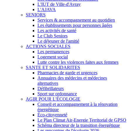
L'IUT de Ville-d'Avray
L'AJAVA
SENIORS
Services & accompagnement au quotidien
Les établissements pour personnes âgées
Les activités de santé
Le Club Seniors
Le déjeuner de l'amitié
ACTIONS SOCIALES
Les permanences
Logement social
Lutte contre les violences faites aux femmes
SANTE ET SOLIDARITES
Pharmacies de garde et urgences
Annuaires des médecins et médecines
alternatives
Défibrillateurs
Sport sur ordonnance
AGIR POUR L'ÉCOLOGIE
Conseil et accompagnement à la rénovation
énergétique
Éco-citoyenneté
Le Plan Climat Air-Energie Territorial de GPSO
Schéma directeur de la transition énergétique
Les rencontres de l'écologie 2026