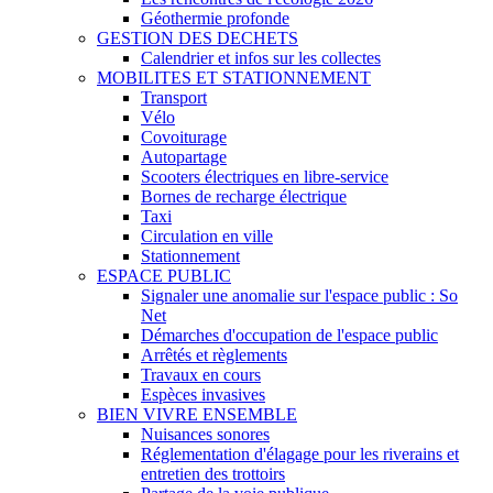
Géothermie profonde
GESTION DES DECHETS
Calendrier et infos sur les collectes
MOBILITES ET STATIONNEMENT
Transport
Vélo
Covoiturage
Autopartage
Scooters électriques en libre-service
Bornes de recharge électrique
Taxi
Circulation en ville
Stationnement
ESPACE PUBLIC
Signaler une anomalie sur l'espace public : So
Net
Démarches d'occupation de l'espace public
Arrêtés et règlements
Travaux en cours
Espèces invasives
BIEN VIVRE ENSEMBLE
Nuisances sonores
Réglementation d'élagage pour les riverains et
entretien des trottoirs