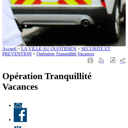
Accueil
>
LA VILLE AU QUOTIDIEN
>
SECURITE ET
PREVENTION
>
Opération Tranquillité Vacances
Part
Imprimer
Générer
sur
cette
le
les
page
flux
Opération Tranquillité
rése
RSS
soci
Vacances
Lettre
d'information
Facebook
« Culture à
Ville-
d'Avray
Instagram
»