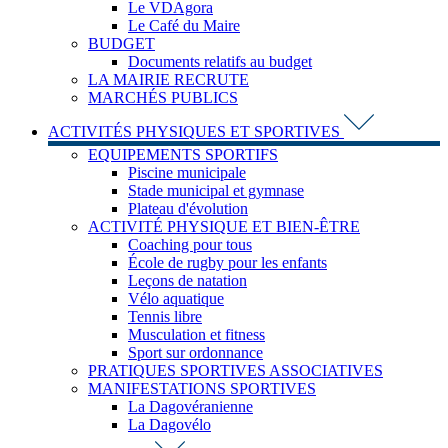
Le VDAgora
Le Café du Maire
BUDGET
Documents relatifs au budget
LA MAIRIE RECRUTE
MARCHÉS PUBLICS
ACTIVITÉS PHYSIQUES ET SPORTIVES
EQUIPEMENTS SPORTIFS
Piscine municipale
Stade municipal et gymnase
Plateau d'évolution
ACTIVITÉ PHYSIQUE ET BIEN-ÊTRE
Coaching pour tous
École de rugby pour les enfants
Leçons de natation
Vélo aquatique
Tennis libre
Musculation et fitness
Sport sur ordonnance
PRATIQUES SPORTIVES ASSOCIATIVES
MANIFESTATIONS SPORTIVES
La Dagovéranienne
La Dagovélo