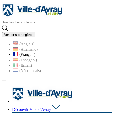
Visiter la page accueil du site d
Versions étrangères
(Anglais)
(Allemand)
(Français)
(Espagnol)
(Italien)
(Néerlandais)
MENU
PRINCIPAL
Visiter la page accueil du 
Découvrir Ville-d'Avray