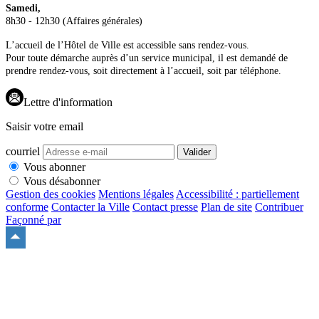
Samedi,
8h30 - 12h30 (Affaires générales)
L’accueil de l’Hôtel de Ville est accessible sans rendez-vous.
Pour toute démarche auprès d’un service municipal, il est demandé de
prendre rendez-vous, soit directement à l’accueil, soit par téléphone.
Lettre d'information
Saisir votre email
courriel
Valider
Vous abonner
Vous désabonner
Gestion des cookies
Mentions légales
Accessibilité : partiellement
conforme
Contacter la Ville
Contact presse
Plan de site
Contribuer
Façonné par
Remonter
en
haut
du
site