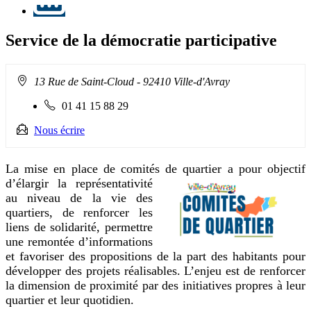
Service de la démocratie participative
Adresse
13 Rue de Saint-Cloud
- 92410 Ville-d'Avray
:
Téléphone
01 41 15 88 29
fixe
:
Nous écrire
La mise en place de comités de quartier a p
our objectif
d’élargir la représentativité
au niveau de la vie des
quartiers, de renforcer les
liens de solidarité, permettre
une remontée d’informations
et favoriser des propositions de la part des habitants pour
développer des projets réalisables. L’enjeu est de renforcer
la dimension de proximité par des initiatives propres à leur
quartier et leur quotidien.