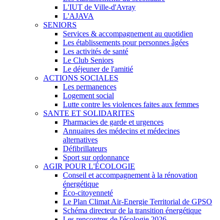
L'IUT de Ville-d'Avray
L'AJAVA
SENIORS
Services & accompagnement au quotidien
Les établissements pour personnes âgées
Les activités de santé
Le Club Seniors
Le déjeuner de l'amitié
ACTIONS SOCIALES
Les permanences
Logement social
Lutte contre les violences faites aux femmes
SANTE ET SOLIDARITES
Pharmacies de garde et urgences
Annuaires des médecins et médecines
alternatives
Défibrillateurs
Sport sur ordonnance
AGIR POUR L'ÉCOLOGIE
Conseil et accompagnement à la rénovation
énergétique
Éco-citoyenneté
Le Plan Climat Air-Energie Territorial de GPSO
Schéma directeur de la transition énergétique
Les rencontres de l'écologie 2026