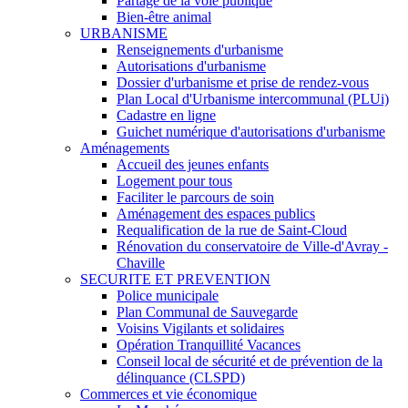
Partage de la voie publique
Bien-être animal
URBANISME
Renseignements d'urbanisme
Autorisations d'urbanisme
Dossier d'urbanisme et prise de rendez-vous
Plan Local d'Urbanisme intercommunal (PLUi)
Cadastre en ligne
Guichet numérique d'autorisations d'urbanisme
Aménagements
Accueil des jeunes enfants
Logement pour tous
Faciliter le parcours de soin
Aménagement des espaces publics
Requalification de la rue de Saint-Cloud
Rénovation du conservatoire de Ville-d'Avray -
Chaville
SECURITE ET PREVENTION
Police municipale
Plan Communal de Sauvegarde
Voisins Vigilants et solidaires
Opération Tranquillité Vacances
Conseil local de sécurité et de prévention de la
délinquance (CLSPD)
Commerces et vie économique