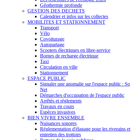
Géothermie profonde
GESTION DES DECHETS
Calendrier et infos sur les collectes
MOBILITES ET STATIONNEMENT
Transport
Vélo
Covoiturage
Autopartage
Scooters électriques en libre-service
Bornes de recharge électrique
Taxi
Circulation en ville
Stationnement
ESPACE PUBLIC
Signaler une anomalie sur l'espace public : So
Net
Démarches d'occupation de l'espace public
Arrêtés et règlements
Travaux en cours
Espèces invasives
BIEN VIVRE ENSEMBLE
Nuisances sonores
Réglementation d'élagage pour les riverains et
entretien des trottoirs