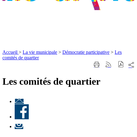
Accueil
>
La vie municipale
>
Démocratie participative
>
Les
comités de quartier
Part
Imprimer
Générer
sur
cette
le
les
page
flux
Les comités de quartier
rése
RSS
soci
Lettre
d'information
Facebook
« Culture à
Ville-
d'Avray
Instagram
»
LinkedIn