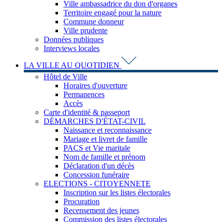
Ville ambassadrice du don d'organes
Territoire engagé pour la nature
Commune donneur
Ville prudente
Données publiques
Interviews locales
LA VILLE AU QUOTIDIEN
Hôtel de Ville
Horaires d'ouverture
Permanences
Accès
Carte d'identité & passeport
DÉMARCHES D'ÉTAT-CIVIL
Naissance et reconnaissance
Mariage et livret de famille
PACS et Vie maritale
Nom de famille et prénom
Déclaration d'un décès
Concession funéraire
ELECTIONS - CITOYENNETE
Inscription sur les listes électorales
Procuration
Recensement des jeunes
Commission des listes électorales