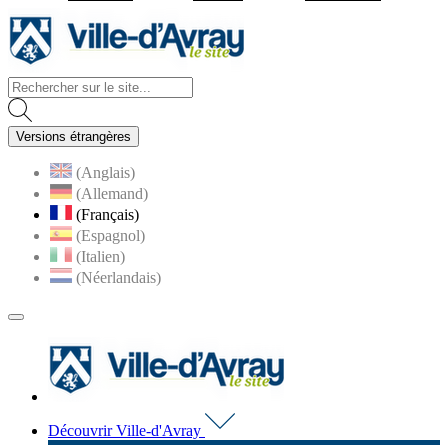
Visiter la page accueil du site d
Versions étrangères
(Anglais)
(Allemand)
(Français)
(Espagnol)
(Italien)
(Néerlandais)
MENU
PRINCIPAL
Visiter la page accueil du 
Découvrir Ville-d'Avray