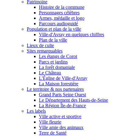
Patrimoine
Histoire de la commune
Personnages célèbres
Armes, médaille et logo
Parcours audioguidé
Population et plan de la ville
Ville-d'Avray en quelques chiffres
Plan de la ville
Lieux de culte
Sites remarquables
Les étangs de Corot
Parcs et jardins
La forêt domaniale
Le Château
L'Église de Ville-d'Avray
La Maison forestière
Le territoire & nos partenaires
Grand Paris Seine Ouest
Le Département des Hauts-de-Seine
La Région Île-de-France
Les labels
Ville active et sportive
Ville fleurie
Ville amie des animaux
Terre de Santé