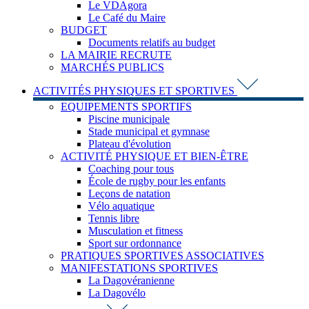
Le VDAgora
Le Café du Maire
BUDGET
Documents relatifs au budget
LA MAIRIE RECRUTE
MARCHÉS PUBLICS
ACTIVITÉS PHYSIQUES ET SPORTIVES
EQUIPEMENTS SPORTIFS
Piscine municipale
Stade municipal et gymnase
Plateau d'évolution
ACTIVITÉ PHYSIQUE ET BIEN-ÊTRE
Coaching pour tous
École de rugby pour les enfants
Leçons de natation
Vélo aquatique
Tennis libre
Musculation et fitness
Sport sur ordonnance
PRATIQUES SPORTIVES ASSOCIATIVES
MANIFESTATIONS SPORTIVES
La Dagovéranienne
La Dagovélo