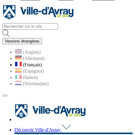
Visiter la page accueil du site d
Versions étrangères
(Anglais)
(Allemand)
(Français)
(Espagnol)
(Italien)
(Néerlandais)
MENU
PRINCIPAL
Visiter la page accueil du 
Découvrir Ville-d'Avray