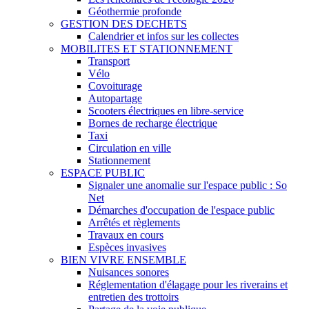
Géothermie profonde
GESTION DES DECHETS
Calendrier et infos sur les collectes
MOBILITES ET STATIONNEMENT
Transport
Vélo
Covoiturage
Autopartage
Scooters électriques en libre-service
Bornes de recharge électrique
Taxi
Circulation en ville
Stationnement
ESPACE PUBLIC
Signaler une anomalie sur l'espace public : So
Net
Démarches d'occupation de l'espace public
Arrêtés et règlements
Travaux en cours
Espèces invasives
BIEN VIVRE ENSEMBLE
Nuisances sonores
Réglementation d'élagage pour les riverains et
entretien des trottoirs