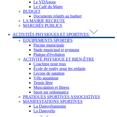
Le VDAgora
Le Café du Maire
BUDGET
Documents relatifs au budget
LA MAIRIE RECRUTE
MARCHÉS PUBLICS
ACTIVITÉS PHYSIQUES ET SPORTIVES
EQUIPEMENTS SPORTIFS
Piscine municipale
Stade municipal et gymnase
Plateau d'évolution
ACTIVITÉ PHYSIQUE ET BIEN-ÊTRE
Coaching pour tous
École de rugby pour les enfants
Leçons de natation
Vélo aquatique
Tennis libre
Musculation et fitness
Sport sur ordonnance
PRATIQUES SPORTIVES ASSOCIATIVES
MANIFESTATIONS SPORTIVES
La Dagovéranienne
La Dagovélo