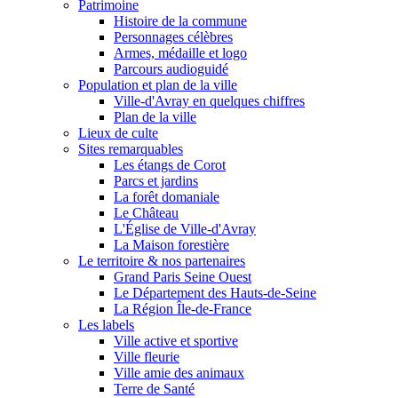
Patrimoine
Histoire de la commune
Personnages célèbres
Armes, médaille et logo
Parcours audioguidé
Population et plan de la ville
Ville-d'Avray en quelques chiffres
Plan de la ville
Lieux de culte
Sites remarquables
Les étangs de Corot
Parcs et jardins
La forêt domaniale
Le Château
L'Église de Ville-d'Avray
La Maison forestière
Le territoire & nos partenaires
Grand Paris Seine Ouest
Le Département des Hauts-de-Seine
La Région Île-de-France
Les labels
Ville active et sportive
Ville fleurie
Ville amie des animaux
Terre de Santé