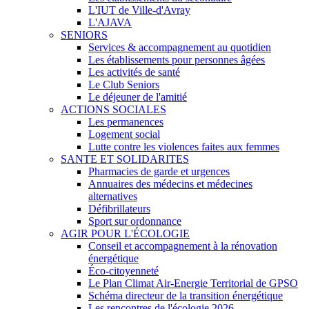
L'IUT de Ville-d'Avray
L'AJAVA
SENIORS
Services & accompagnement au quotidien
Les établissements pour personnes âgées
Les activités de santé
Le Club Seniors
Le déjeuner de l'amitié
ACTIONS SOCIALES
Les permanences
Logement social
Lutte contre les violences faites aux femmes
SANTE ET SOLIDARITES
Pharmacies de garde et urgences
Annuaires des médecins et médecines
alternatives
Défibrillateurs
Sport sur ordonnance
AGIR POUR L'ÉCOLOGIE
Conseil et accompagnement à la rénovation
énergétique
Éco-citoyenneté
Le Plan Climat Air-Energie Territorial de GPSO
Schéma directeur de la transition énergétique
Les rencontres de l'écologie 2026