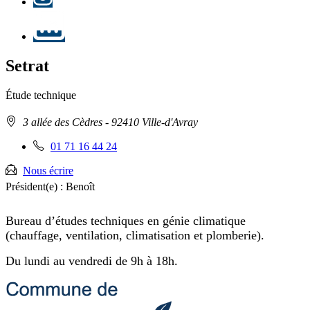
LinkedIn
Setrat
Étude technique
Adresse
3 allée des Cèdres
- 92410 Ville-d'Avray
:
Téléphone
01 71 16 44 24
fixe
:
Nous écrire
Président(e) :
Benoît
Bureau d’études techniques en génie climatique
(chauffage, ventilation, climatisation et plomberie).
Du lundi au vendredi de 9h à 18h.