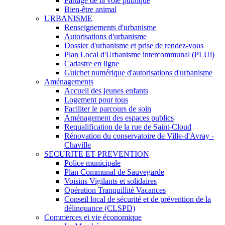
Partage de la voie publique
Bien-être animal
URBANISME
Renseignements d'urbanisme
Autorisations d'urbanisme
Dossier d'urbanisme et prise de rendez-vous
Plan Local d'Urbanisme intercommunal (PLUi)
Cadastre en ligne
Guichet numérique d'autorisations d'urbanisme
Aménagements
Accueil des jeunes enfants
Logement pour tous
Faciliter le parcours de soin
Aménagement des espaces publics
Requalification de la rue de Saint-Cloud
Rénovation du conservatoire de Ville-d'Avray -
Chaville
SECURITE ET PREVENTION
Police municipale
Plan Communal de Sauvegarde
Voisins Vigilants et solidaires
Opération Tranquillité Vacances
Conseil local de sécurité et de prévention de la
délinquance (CLSPD)
Commerces et vie économique