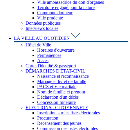
Ville ambassadrice du don d'organes
Territoire engagé pour la nature
Commune donneur
Ville prudente
Données publiques
Interviews locales
LA VILLE AU QUOTIDIEN
Hôtel de Ville
Horaires d'ouverture
Permanences
Accès
Carte d'identité & passeport
DÉMARCHES D'ÉTAT-CIVIL
Naissance et reconnaissance
Mariage et livret de famille
PACS et Vie maritale
Nom de famille et prénom
Déclaration d'un décès
Concession funéraire
ELECTIONS - CITOYENNETE
Inscription sur les listes électorales
Procuration
Recensement des jeunes
Commission des listes électorales