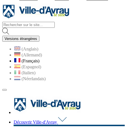
Visiter la page accueil du site d
Versions étrangères
(Anglais)
(Allemand)
(Français)
(Espagnol)
(Italien)
(Néerlandais)
MENU
PRINCIPAL
Visiter la page accueil du 
Découvrir Ville-d'Avray