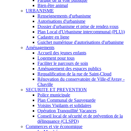
Partage de la voie publique
Bien-être animal
URBANISME
Renseignements d'urbanisme
Autorisations d'urbanisme
Dossier d'urbanisme et prise de rendez-vous
Plan Local d'Urbanisme intercommunal (PLUi)
Cadastre en ligne
Guichet numérique d'autorisations d'urbanisme
Aménagements
Accueil des jeunes enfants
Logement pour tous
Faciliter le parcours de soin
Aménagement des espaces publics
Requalification de la rue de Saint-Cloud
Rénovation du conservatoire de Ville-d'Avray -
Chaville
SECURITE ET PREVENTION
Police municipale
Plan Communal de Sauvegarde
Voisins Vigilants et solidaires
Opération Tranquillité Vacances
Conseil local de sécurité et de prévention de la
délinquance (CLSPD)
Commerces et vie économique