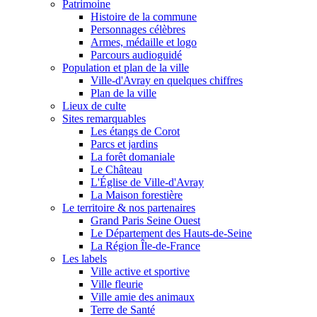
Patrimoine
Histoire de la commune
Personnages célèbres
Armes, médaille et logo
Parcours audioguidé
Population et plan de la ville
Ville-d'Avray en quelques chiffres
Plan de la ville
Lieux de culte
Sites remarquables
Les étangs de Corot
Parcs et jardins
La forêt domaniale
Le Château
L'Église de Ville-d'Avray
La Maison forestière
Le territoire & nos partenaires
Grand Paris Seine Ouest
Le Département des Hauts-de-Seine
La Région Île-de-France
Les labels
Ville active et sportive
Ville fleurie
Ville amie des animaux
Terre de Santé