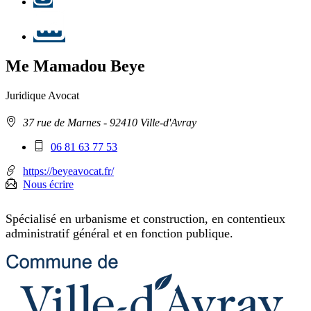
LinkedIn
Me Mamadou Beye
Juridique
Avocat
Adresse
37 rue de Marnes
- 92410 Ville-d'Avray
:
Téléphone
06 81 63 77 53
mobile
:
https://beyeavocat.fr/
Nous écrire
Spécialisé en urbanisme et construction, en contentieux
administratif général et en fonction publique.