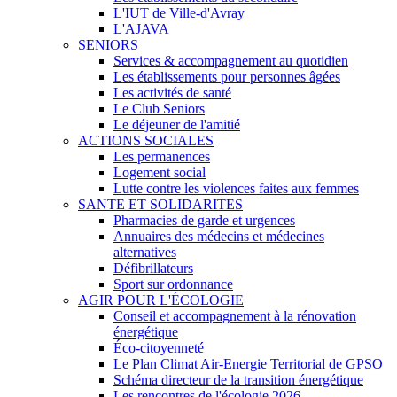
L'IUT de Ville-d'Avray
L'AJAVA
SENIORS
Services & accompagnement au quotidien
Les établissements pour personnes âgées
Les activités de santé
Le Club Seniors
Le déjeuner de l'amitié
ACTIONS SOCIALES
Les permanences
Logement social
Lutte contre les violences faites aux femmes
SANTE ET SOLIDARITES
Pharmacies de garde et urgences
Annuaires des médecins et médecines
alternatives
Défibrillateurs
Sport sur ordonnance
AGIR POUR L'ÉCOLOGIE
Conseil et accompagnement à la rénovation
énergétique
Éco-citoyenneté
Le Plan Climat Air-Energie Territorial de GPSO
Schéma directeur de la transition énergétique
Les rencontres de l'écologie 2026