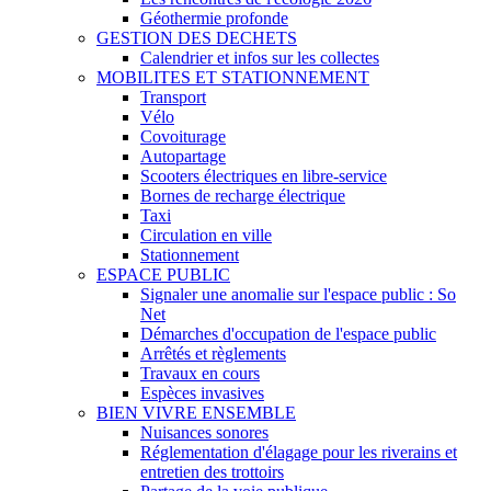
Géothermie profonde
GESTION DES DECHETS
Calendrier et infos sur les collectes
MOBILITES ET STATIONNEMENT
Transport
Vélo
Covoiturage
Autopartage
Scooters électriques en libre-service
Bornes de recharge électrique
Taxi
Circulation en ville
Stationnement
ESPACE PUBLIC
Signaler une anomalie sur l'espace public : So
Net
Démarches d'occupation de l'espace public
Arrêtés et règlements
Travaux en cours
Espèces invasives
BIEN VIVRE ENSEMBLE
Nuisances sonores
Réglementation d'élagage pour les riverains et
entretien des trottoirs