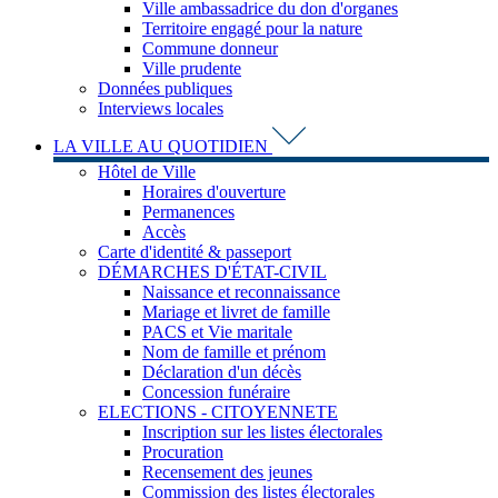
Ville ambassadrice du don d'organes
Territoire engagé pour la nature
Commune donneur
Ville prudente
Données publiques
Interviews locales
LA VILLE AU QUOTIDIEN
Hôtel de Ville
Horaires d'ouverture
Permanences
Accès
Carte d'identité & passeport
DÉMARCHES D'ÉTAT-CIVIL
Naissance et reconnaissance
Mariage et livret de famille
PACS et Vie maritale
Nom de famille et prénom
Déclaration d'un décès
Concession funéraire
ELECTIONS - CITOYENNETE
Inscription sur les listes électorales
Procuration
Recensement des jeunes
Commission des listes électorales