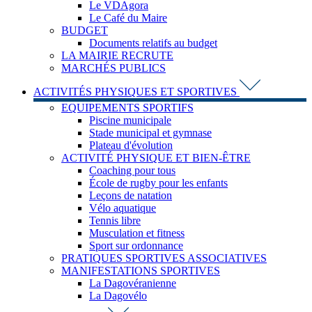
Le VDAgora
Le Café du Maire
BUDGET
Documents relatifs au budget
LA MAIRIE RECRUTE
MARCHÉS PUBLICS
ACTIVITÉS PHYSIQUES ET SPORTIVES
EQUIPEMENTS SPORTIFS
Piscine municipale
Stade municipal et gymnase
Plateau d'évolution
ACTIVITÉ PHYSIQUE ET BIEN-ÊTRE
Coaching pour tous
École de rugby pour les enfants
Leçons de natation
Vélo aquatique
Tennis libre
Musculation et fitness
Sport sur ordonnance
PRATIQUES SPORTIVES ASSOCIATIVES
MANIFESTATIONS SPORTIVES
La Dagovéranienne
La Dagovélo