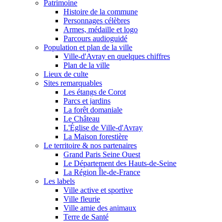
Patrimoine
Histoire de la commune
Personnages célèbres
Armes, médaille et logo
Parcours audioguidé
Population et plan de la ville
Ville-d'Avray en quelques chiffres
Plan de la ville
Lieux de culte
Sites remarquables
Les étangs de Corot
Parcs et jardins
La forêt domaniale
Le Château
L'Église de Ville-d'Avray
La Maison forestière
Le territoire & nos partenaires
Grand Paris Seine Ouest
Le Département des Hauts-de-Seine
La Région Île-de-France
Les labels
Ville active et sportive
Ville fleurie
Ville amie des animaux
Terre de Santé