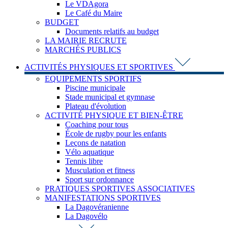
Le VDAgora
Le Café du Maire
BUDGET
Documents relatifs au budget
LA MAIRIE RECRUTE
MARCHÉS PUBLICS
ACTIVITÉS PHYSIQUES ET SPORTIVES
EQUIPEMENTS SPORTIFS
Piscine municipale
Stade municipal et gymnase
Plateau d'évolution
ACTIVITÉ PHYSIQUE ET BIEN-ÊTRE
Coaching pour tous
École de rugby pour les enfants
Leçons de natation
Vélo aquatique
Tennis libre
Musculation et fitness
Sport sur ordonnance
PRATIQUES SPORTIVES ASSOCIATIVES
MANIFESTATIONS SPORTIVES
La Dagovéranienne
La Dagovélo