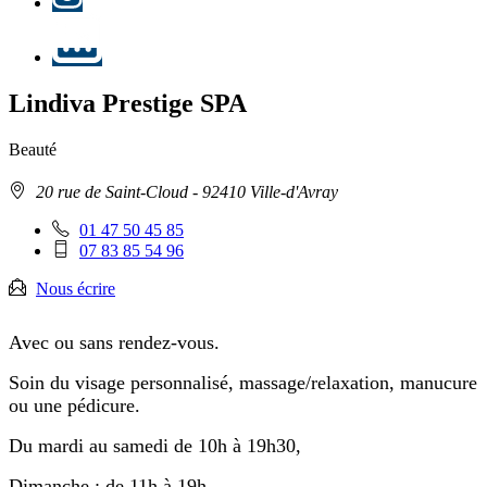
LinkedIn
Lindiva Prestige SPA
Beauté
Adresse
20 rue de Saint-Cloud
- 92410 Ville-d'Avray
:
Téléphone
01 47 50 45 85
fixe
Téléphone
07 83 85 54 96
:
mobile
:
Nous écrire
Avec ou sans rendez-vous.
Soin du visage personnalisé, massage/relaxation, manucure
ou une pédicure.
Du mardi au samedi de 10h à 19h30,
Dimanche : de 11h à 19h.