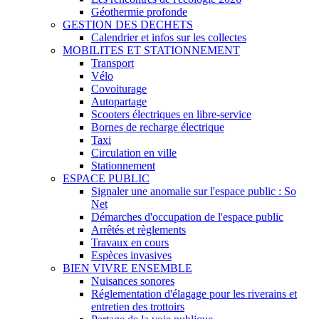
Géothermie profonde
GESTION DES DECHETS
Calendrier et infos sur les collectes
MOBILITES ET STATIONNEMENT
Transport
Vélo
Covoiturage
Autopartage
Scooters électriques en libre-service
Bornes de recharge électrique
Taxi
Circulation en ville
Stationnement
ESPACE PUBLIC
Signaler une anomalie sur l'espace public : So
Net
Démarches d'occupation de l'espace public
Arrêtés et règlements
Travaux en cours
Espèces invasives
BIEN VIVRE ENSEMBLE
Nuisances sonores
Réglementation d'élagage pour les riverains et
entretien des trottoirs