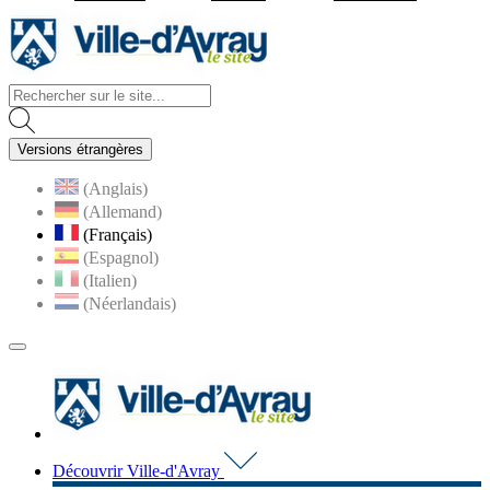
Visiter la page accueil du site d
Versions étrangères
(Anglais)
(Allemand)
(Français)
(Espagnol)
(Italien)
(Néerlandais)
MENU
PRINCIPAL
Visiter la page accueil du 
Découvrir Ville-d'Avray