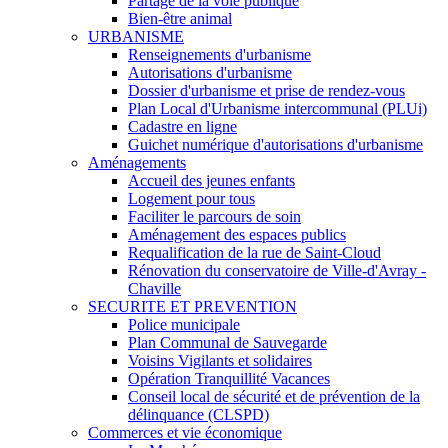
Partage de la voie publique
Bien-être animal
URBANISME
Renseignements d'urbanisme
Autorisations d'urbanisme
Dossier d'urbanisme et prise de rendez-vous
Plan Local d'Urbanisme intercommunal (PLUi)
Cadastre en ligne
Guichet numérique d'autorisations d'urbanisme
Aménagements
Accueil des jeunes enfants
Logement pour tous
Faciliter le parcours de soin
Aménagement des espaces publics
Requalification de la rue de Saint-Cloud
Rénovation du conservatoire de Ville-d'Avray -
Chaville
SECURITE ET PREVENTION
Police municipale
Plan Communal de Sauvegarde
Voisins Vigilants et solidaires
Opération Tranquillité Vacances
Conseil local de sécurité et de prévention de la
délinquance (CLSPD)
Commerces et vie économique