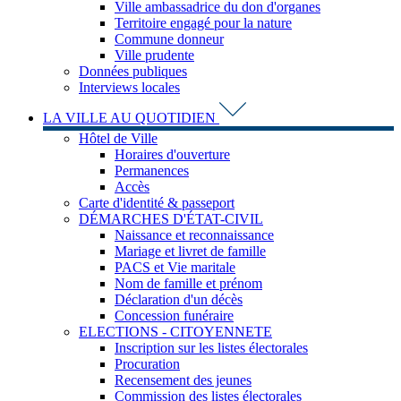
Ville ambassadrice du don d'organes
Territoire engagé pour la nature
Commune donneur
Ville prudente
Données publiques
Interviews locales
LA VILLE AU QUOTIDIEN
Hôtel de Ville
Horaires d'ouverture
Permanences
Accès
Carte d'identité & passeport
DÉMARCHES D'ÉTAT-CIVIL
Naissance et reconnaissance
Mariage et livret de famille
PACS et Vie maritale
Nom de famille et prénom
Déclaration d'un décès
Concession funéraire
ELECTIONS - CITOYENNETE
Inscription sur les listes électorales
Procuration
Recensement des jeunes
Commission des listes électorales