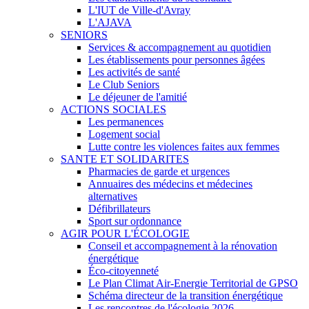
L'IUT de Ville-d'Avray
L'AJAVA
SENIORS
Services & accompagnement au quotidien
Les établissements pour personnes âgées
Les activités de santé
Le Club Seniors
Le déjeuner de l'amitié
ACTIONS SOCIALES
Les permanences
Logement social
Lutte contre les violences faites aux femmes
SANTE ET SOLIDARITES
Pharmacies de garde et urgences
Annuaires des médecins et médecines
alternatives
Défibrillateurs
Sport sur ordonnance
AGIR POUR L'ÉCOLOGIE
Conseil et accompagnement à la rénovation
énergétique
Éco-citoyenneté
Le Plan Climat Air-Energie Territorial de GPSO
Schéma directeur de la transition énergétique
Les rencontres de l'écologie 2026