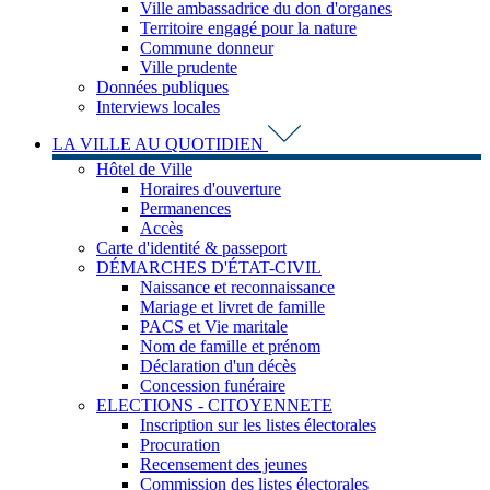
Ville ambassadrice du don d'organes
Territoire engagé pour la nature
Commune donneur
Ville prudente
Données publiques
Interviews locales
LA VILLE AU QUOTIDIEN
Hôtel de Ville
Horaires d'ouverture
Permanences
Accès
Carte d'identité & passeport
DÉMARCHES D'ÉTAT-CIVIL
Naissance et reconnaissance
Mariage et livret de famille
PACS et Vie maritale
Nom de famille et prénom
Déclaration d'un décès
Concession funéraire
ELECTIONS - CITOYENNETE
Inscription sur les listes électorales
Procuration
Recensement des jeunes
Commission des listes électorales