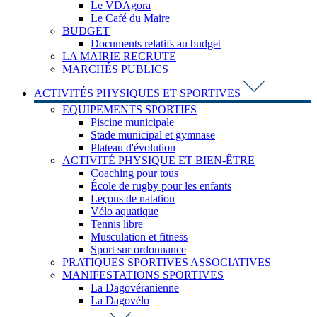
Le VDAgora
Le Café du Maire
BUDGET
Documents relatifs au budget
LA MAIRIE RECRUTE
MARCHÉS PUBLICS
ACTIVITÉS PHYSIQUES ET SPORTIVES
EQUIPEMENTS SPORTIFS
Piscine municipale
Stade municipal et gymnase
Plateau d'évolution
ACTIVITÉ PHYSIQUE ET BIEN-ÊTRE
Coaching pour tous
École de rugby pour les enfants
Leçons de natation
Vélo aquatique
Tennis libre
Musculation et fitness
Sport sur ordonnance
PRATIQUES SPORTIVES ASSOCIATIVES
MANIFESTATIONS SPORTIVES
La Dagovéranienne
La Dagovélo