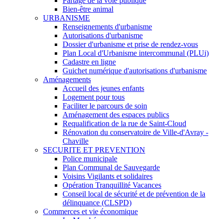
Partage de la voie publique
Bien-être animal
URBANISME
Renseignements d'urbanisme
Autorisations d'urbanisme
Dossier d'urbanisme et prise de rendez-vous
Plan Local d'Urbanisme intercommunal (PLUi)
Cadastre en ligne
Guichet numérique d'autorisations d'urbanisme
Aménagements
Accueil des jeunes enfants
Logement pour tous
Faciliter le parcours de soin
Aménagement des espaces publics
Requalification de la rue de Saint-Cloud
Rénovation du conservatoire de Ville-d'Avray -
Chaville
SECURITE ET PREVENTION
Police municipale
Plan Communal de Sauvegarde
Voisins Vigilants et solidaires
Opération Tranquillité Vacances
Conseil local de sécurité et de prévention de la
délinquance (CLSPD)
Commerces et vie économique