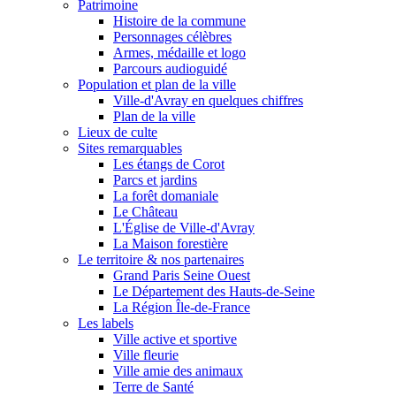
Patrimoine
Histoire de la commune
Personnages célèbres
Armes, médaille et logo
Parcours audioguidé
Population et plan de la ville
Ville-d'Avray en quelques chiffres
Plan de la ville
Lieux de culte
Sites remarquables
Les étangs de Corot
Parcs et jardins
La forêt domaniale
Le Château
L'Église de Ville-d'Avray
La Maison forestière
Le territoire & nos partenaires
Grand Paris Seine Ouest
Le Département des Hauts-de-Seine
La Région Île-de-France
Les labels
Ville active et sportive
Ville fleurie
Ville amie des animaux
Terre de Santé