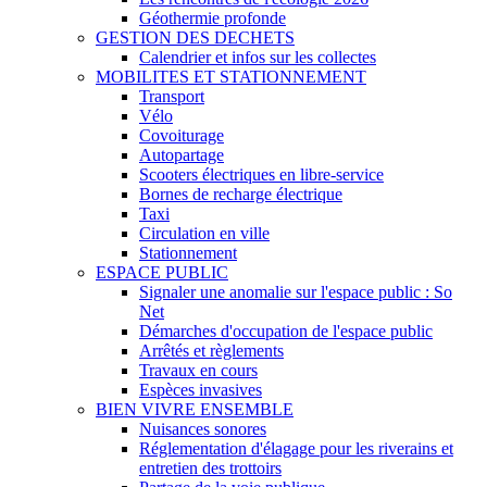
Géothermie profonde
GESTION DES DECHETS
Calendrier et infos sur les collectes
MOBILITES ET STATIONNEMENT
Transport
Vélo
Covoiturage
Autopartage
Scooters électriques en libre-service
Bornes de recharge électrique
Taxi
Circulation en ville
Stationnement
ESPACE PUBLIC
Signaler une anomalie sur l'espace public : So
Net
Démarches d'occupation de l'espace public
Arrêtés et règlements
Travaux en cours
Espèces invasives
BIEN VIVRE ENSEMBLE
Nuisances sonores
Réglementation d'élagage pour les riverains et
entretien des trottoirs