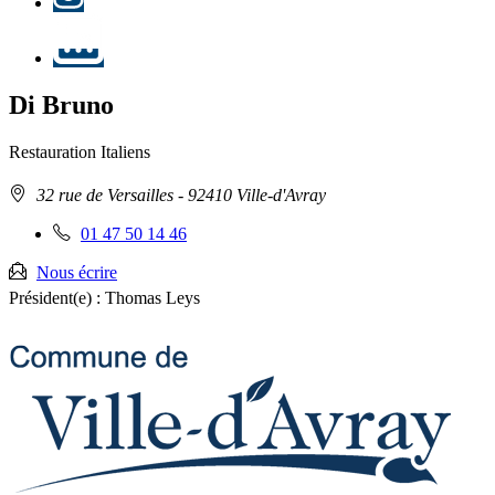
LinkedIn
Di Bruno
Restauration
Italiens
Adresse
32 rue de Versailles
- 92410 Ville-d'Avray
:
Téléphone
01 47 50 14 46
fixe
:
Nous écrire
Président(e) :
Thomas Leys