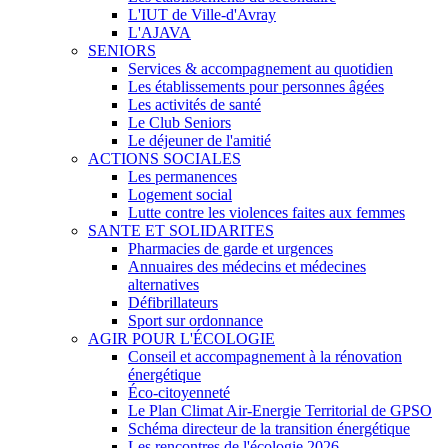
L'IUT de Ville-d'Avray
L'AJAVA
SENIORS
Services & accompagnement au quotidien
Les établissements pour personnes âgées
Les activités de santé
Le Club Seniors
Le déjeuner de l'amitié
ACTIONS SOCIALES
Les permanences
Logement social
Lutte contre les violences faites aux femmes
SANTE ET SOLIDARITES
Pharmacies de garde et urgences
Annuaires des médecins et médecines
alternatives
Défibrillateurs
Sport sur ordonnance
AGIR POUR L'ÉCOLOGIE
Conseil et accompagnement à la rénovation
énergétique
Éco-citoyenneté
Le Plan Climat Air-Energie Territorial de GPSO
Schéma directeur de la transition énergétique
Les rencontres de l'écologie 2026