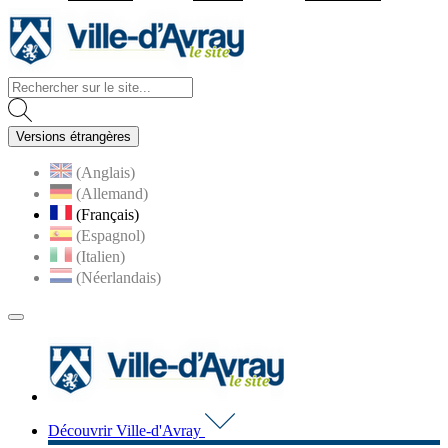
Visiter la page accueil du site d
Versions étrangères
(Anglais)
(Allemand)
(Français)
(Espagnol)
(Italien)
(Néerlandais)
MENU
PRINCIPAL
Visiter la page accueil du 
Découvrir Ville-d'Avray