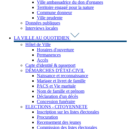
Ville ambassadrice du don d'organes
Territoire engagé pour la nature
Commune donneur
Ville prudente
Données publiques
Interviews locales
LA VILLE AU QUOTIDIEN
Hôtel de Ville
Horaires d'ouverture
Permanences
Accès
Carte d'identité & passeport
DÉMARCHES D'ÉTAT-CIVIL
Naissance et reconnaissance
Mariage et livret de famille
PACS et Vie maritale
Nom de famille et prénom
Déclaration d'un décès
Concession funéraire
ELECTIONS - CITOYENNETE
Inscription sur les listes électorales
Procuration
Recensement des jeunes
Commission des listes électorales