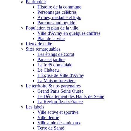
Patrimoine
Histoire de la commune
Personnages célèbres
Armes, médaille et logo
Parcours audioguidé
Population et plan de la ville
Ville-d'Avray en quelques chiffres
Plan de la ville
Lieux de culte
Sites remarquables
Les étangs de Corot
Parcs et jardins
La forêt domaniale
Le Château
L'Église de Ville-d'Avray
La Maison forestière
Le territoire & nos partenaires
Grand Paris Seine Ouest
Le Département des Hauts-de-Seine
La Région Île-de-France
Les labels
Ville active et sportive
Ville fleurie
Ville amie des animaux
Terre de Santé