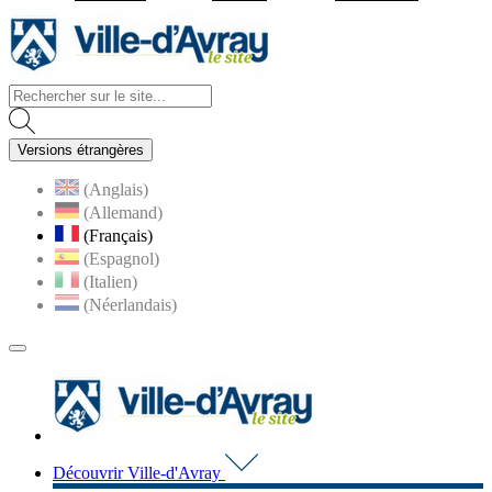
Visiter la page accueil du site d
Versions étrangères
(Anglais)
(Allemand)
(Français)
(Espagnol)
(Italien)
(Néerlandais)
MENU
PRINCIPAL
Visiter la page accueil du 
Découvrir Ville-d'Avray