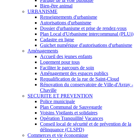
Partage de la voie publique
Bien-être animal
URBANISME
Renseignements d'urbanisme
Autorisations d'urbanisme
Dossier d'urbanisme et prise de rendez-vous
Plan Local d'Urbanisme intercommunal (PLUi)
Cadastre en ligne
Guichet numérique d'autorisations d'urbanisme
Aménagements
Accueil des jeunes enfants
Logement pour tous
Faciliter le parcours de soin
Aménagement des espaces publics
Requalification de la rue de Saint-Cloud
Rénovation du conservatoire de Ville-d'Avray -
Chaville
SECURITE ET PREVENTION
Police municipale
Plan Communal de Sauvegarde
Voisins Vigilants et solidaires
Opération Tranquillité Vacances
Conseil local de sécurité et de prévention de la
délinquance (CLSPD)
Commerces et vie économique