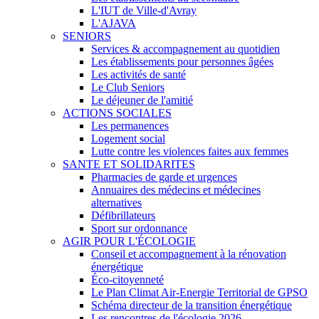
L'IUT de Ville-d'Avray
L'AJAVA
SENIORS
Services & accompagnement au quotidien
Les établissements pour personnes âgées
Les activités de santé
Le Club Seniors
Le déjeuner de l'amitié
ACTIONS SOCIALES
Les permanences
Logement social
Lutte contre les violences faites aux femmes
SANTE ET SOLIDARITES
Pharmacies de garde et urgences
Annuaires des médecins et médecines
alternatives
Défibrillateurs
Sport sur ordonnance
AGIR POUR L'ÉCOLOGIE
Conseil et accompagnement à la rénovation
énergétique
Éco-citoyenneté
Le Plan Climat Air-Energie Territorial de GPSO
Schéma directeur de la transition énergétique
Les rencontres de l'écologie 2026