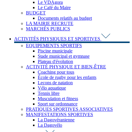
Le VDAgora
Le Café du Maire
BUDGET
Documents relatifs au budget
LA MAIRIE RECRUTE
MARCHÉS PUBLICS
ACTIVITÉS PHYSIQUES ET SPORTIVES
EQUIPEMENTS SPORTIFS
Piscine municipale
Stade municipal et gymnase
Plateau d'évolution
ACTIVITÉ PHYSIQUE ET BIEN-ÊTRE
Coaching pour tous
École de rugby pour les enfants
Leçons de natation
Vélo aquatique
Tennis libre
Musculation et fitness
Sport sur ordonnance
PRATIQUES SPORTIVES ASSOCIATIVES
MANIFESTATIONS SPORTIVES
La Dagovéranienne
La Dagovélo