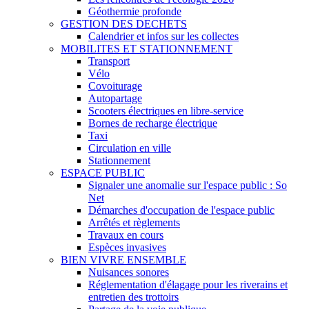
Géothermie profonde
GESTION DES DECHETS
Calendrier et infos sur les collectes
MOBILITES ET STATIONNEMENT
Transport
Vélo
Covoiturage
Autopartage
Scooters électriques en libre-service
Bornes de recharge électrique
Taxi
Circulation en ville
Stationnement
ESPACE PUBLIC
Signaler une anomalie sur l'espace public : So
Net
Démarches d'occupation de l'espace public
Arrêtés et règlements
Travaux en cours
Espèces invasives
BIEN VIVRE ENSEMBLE
Nuisances sonores
Réglementation d'élagage pour les riverains et
entretien des trottoirs