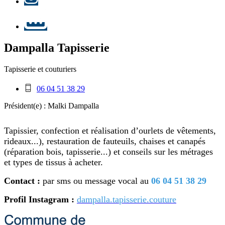
LinkedIn
Dampalla Tapisserie
Tapisserie et couturiers
Téléphone
06 04 51 38 29
mobile
Président(e) :
:
Malki Dampalla
Tapissier, confection et réalisation d’ourlets de vêtements,
rideaux...), restauration de fauteuils, chaises et canapés
(réparation bois, tapisserie...) et conseils sur les métrages
et types de tissus à acheter.
Contact :
par sms ou message vocal au
06 04 51 38 29
Profil Instagram :
dampalla.tapisserie.couture