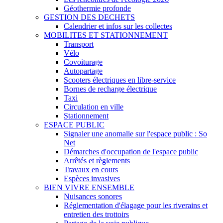
Géothermie profonde
GESTION DES DECHETS
Calendrier et infos sur les collectes
MOBILITES ET STATIONNEMENT
Transport
Vélo
Covoiturage
Autopartage
Scooters électriques en libre-service
Bornes de recharge électrique
Taxi
Circulation en ville
Stationnement
ESPACE PUBLIC
Signaler une anomalie sur l'espace public : So
Net
Démarches d'occupation de l'espace public
Arrêtés et règlements
Travaux en cours
Espèces invasives
BIEN VIVRE ENSEMBLE
Nuisances sonores
Réglementation d'élagage pour les riverains et
entretien des trottoirs