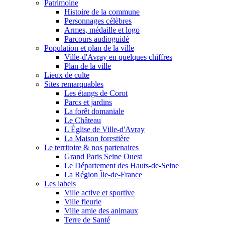
Patrimoine
Histoire de la commune
Personnages célèbres
Armes, médaille et logo
Parcours audioguidé
Population et plan de la ville
Ville-d'Avray en quelques chiffres
Plan de la ville
Lieux de culte
Sites remarquables
Les étangs de Corot
Parcs et jardins
La forêt domaniale
Le Château
L'Église de Ville-d'Avray
La Maison forestière
Le territoire & nos partenaires
Grand Paris Seine Ouest
Le Département des Hauts-de-Seine
La Région Île-de-France
Les labels
Ville active et sportive
Ville fleurie
Ville amie des animaux
Terre de Santé