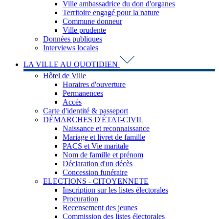
Ville ambassadrice du don d'organes
Territoire engagé pour la nature
Commune donneur
Ville prudente
Données publiques
Interviews locales
LA VILLE AU QUOTIDIEN
Hôtel de Ville
Horaires d'ouverture
Permanences
Accès
Carte d'identité & passeport
DÉMARCHES D'ÉTAT-CIVIL
Naissance et reconnaissance
Mariage et livret de famille
PACS et Vie maritale
Nom de famille et prénom
Déclaration d'un décès
Concession funéraire
ELECTIONS - CITOYENNETE
Inscription sur les listes électorales
Procuration
Recensement des jeunes
Commission des listes électorales