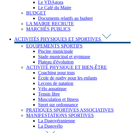
Le VDAgora
Le Café du Maire
BUDGET
Documents relatifs au budget
LA MAIRIE RECRUTE
MARCHÉS PUBLICS
ACTIVITÉS PHYSIQUES ET SPORTIVES
EQUIPEMENTS SPORTIFS
Piscine municipale
Stade municipal et gymnase
Plateau d'évolution
ACTIVITÉ PHYSIQUE ET BIEN-ÊTRE
Coaching pour tous
École de rugby pour les enfants
Leçons de natation
Vélo aquatique
Tennis libre
Musculation et fitness
Sport sur ordonnance
PRATIQUES SPORTIVES ASSOCIATIVES
MANIFESTATIONS SPORTIVES
La Dagovéranienne
La Dagovélo