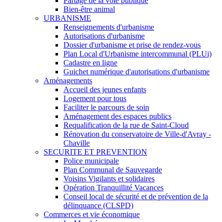
Partage de la voie publique
Bien-être animal
URBANISME
Renseignements d'urbanisme
Autorisations d'urbanisme
Dossier d'urbanisme et prise de rendez-vous
Plan Local d'Urbanisme intercommunal (PLUi)
Cadastre en ligne
Guichet numérique d'autorisations d'urbanisme
Aménagements
Accueil des jeunes enfants
Logement pour tous
Faciliter le parcours de soin
Aménagement des espaces publics
Requalification de la rue de Saint-Cloud
Rénovation du conservatoire de Ville-d'Avray -
Chaville
SECURITE ET PREVENTION
Police municipale
Plan Communal de Sauvegarde
Voisins Vigilants et solidaires
Opération Tranquillité Vacances
Conseil local de sécurité et de prévention de la
délinquance (CLSPD)
Commerces et vie économique