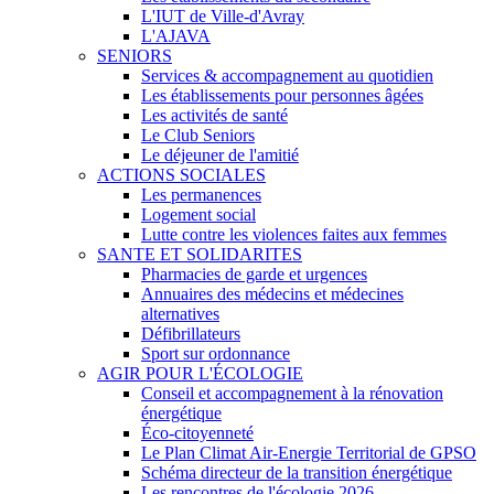
L'IUT de Ville-d'Avray
L'AJAVA
SENIORS
Services & accompagnement au quotidien
Les établissements pour personnes âgées
Les activités de santé
Le Club Seniors
Le déjeuner de l'amitié
ACTIONS SOCIALES
Les permanences
Logement social
Lutte contre les violences faites aux femmes
SANTE ET SOLIDARITES
Pharmacies de garde et urgences
Annuaires des médecins et médecines
alternatives
Défibrillateurs
Sport sur ordonnance
AGIR POUR L'ÉCOLOGIE
Conseil et accompagnement à la rénovation
énergétique
Éco-citoyenneté
Le Plan Climat Air-Energie Territorial de GPSO
Schéma directeur de la transition énergétique
Les rencontres de l'écologie 2026