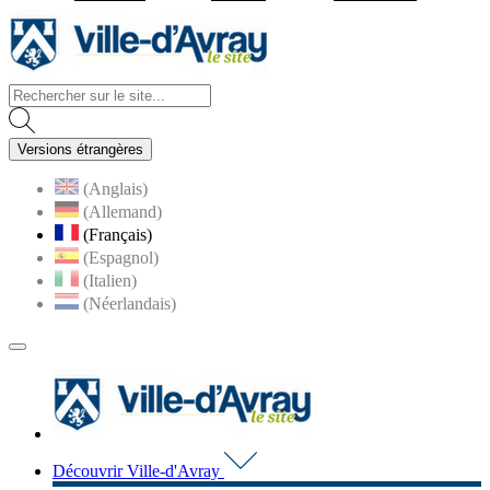
Visiter la page accueil du site d
Versions étrangères
(Anglais)
(Allemand)
(Français)
(Espagnol)
(Italien)
(Néerlandais)
MENU
PRINCIPAL
Visiter la page accueil du 
Découvrir Ville-d'Avray