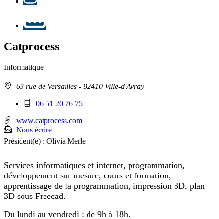
LinkedIn
Catprocess
Informatique
Adresse
63 rue de Versailles
- 92410 Ville-d'Avray
:
Téléphone
06 51 20 76 75
mobile
:
www.catprocess.com
Nous écrire
Président(e) :
Olivia Merle
Services informatiques et internet, programmation,
développement sur mesure, cours et formation,
apprentissage de la programmation, impression 3D, plan
3D sous Freecad.
Du lundi au vendredi : de 9h à 18h.