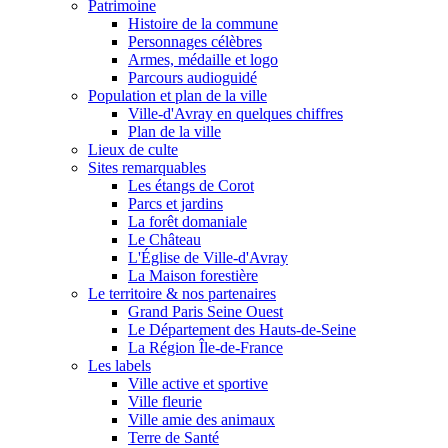
Patrimoine
Histoire de la commune
Personnages célèbres
Armes, médaille et logo
Parcours audioguidé
Population et plan de la ville
Ville-d'Avray en quelques chiffres
Plan de la ville
Lieux de culte
Sites remarquables
Les étangs de Corot
Parcs et jardins
La forêt domaniale
Le Château
L'Église de Ville-d'Avray
La Maison forestière
Le territoire & nos partenaires
Grand Paris Seine Ouest
Le Département des Hauts-de-Seine
La Région Île-de-France
Les labels
Ville active et sportive
Ville fleurie
Ville amie des animaux
Terre de Santé