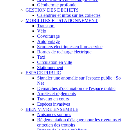
Géothermie profonde
GESTION DES DECHETS
Calendrier et infos sur les collectes
MOBILITES ET STATIONNEMENT
Transport
Vélo
Covoiturage
Autopartage
Scooters électriques en libre-service
Bornes de recharge électrique
Taxi
Circulation en ville
Stationnement
ESPACE PUBLIC
Signaler une anomalie sur l'espace public : So
Net
Démarches d'occupation de l'espace public
Arrêtés et règlements
Travaux en cours
Espèces invasives
BIEN VIVRE ENSEMBLE
Nuisances sonores
Réglementation d'élagage pour les riverains et
entretien des trottoirs