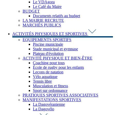
Le VDAgora
Le Café du Maire
BUDGET
Documents relatifs au budget
LA MAIRIE RECRUTE
MARCHÉS PUBLICS
ACTIVITÉS PHYSIQUES ET SPORTIVES
EQUIPEMENTS SPORTIFS
Piscine municipale
Stade municipal et gymnase
Plateau d'évolution
ACTIVITÉ PHYSIQUE ET BIEN-ÊTRE
Coaching pour tous
École de rugby pour les enfants
Leçons de natation
Vélo aquatique
Tennis libre
Musculation et fitness
Sport sur ordonnance
PRATIQUES SPORTIVES ASSOCIATIVES
MANIFESTATIONS SPORTIVES
La Dagovéranienne
La Dagovélo