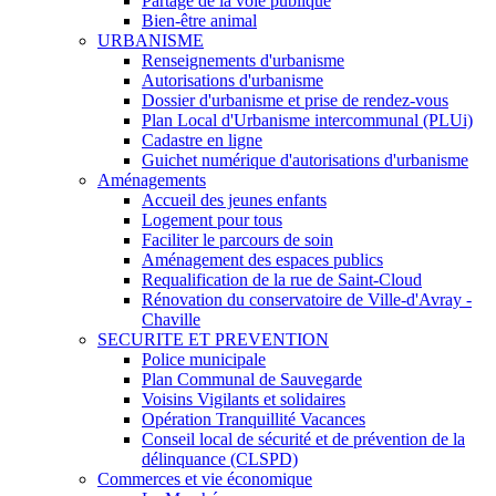
Partage de la voie publique
Bien-être animal
URBANISME
Renseignements d'urbanisme
Autorisations d'urbanisme
Dossier d'urbanisme et prise de rendez-vous
Plan Local d'Urbanisme intercommunal (PLUi)
Cadastre en ligne
Guichet numérique d'autorisations d'urbanisme
Aménagements
Accueil des jeunes enfants
Logement pour tous
Faciliter le parcours de soin
Aménagement des espaces publics
Requalification de la rue de Saint-Cloud
Rénovation du conservatoire de Ville-d'Avray -
Chaville
SECURITE ET PREVENTION
Police municipale
Plan Communal de Sauvegarde
Voisins Vigilants et solidaires
Opération Tranquillité Vacances
Conseil local de sécurité et de prévention de la
délinquance (CLSPD)
Commerces et vie économique