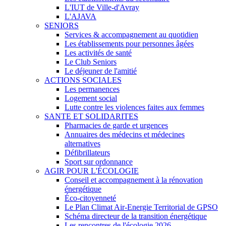
L'IUT de Ville-d'Avray
L'AJAVA
SENIORS
Services & accompagnement au quotidien
Les établissements pour personnes âgées
Les activités de santé
Le Club Seniors
Le déjeuner de l'amitié
ACTIONS SOCIALES
Les permanences
Logement social
Lutte contre les violences faites aux femmes
SANTE ET SOLIDARITES
Pharmacies de garde et urgences
Annuaires des médecins et médecines
alternatives
Défibrillateurs
Sport sur ordonnance
AGIR POUR L'ÉCOLOGIE
Conseil et accompagnement à la rénovation
énergétique
Éco-citoyenneté
Le Plan Climat Air-Energie Territorial de GPSO
Schéma directeur de la transition énergétique
Les rencontres de l'écologie 2026