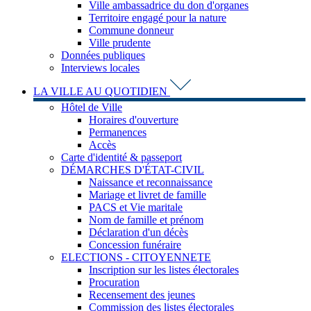
Ville ambassadrice du don d'organes
Territoire engagé pour la nature
Commune donneur
Ville prudente
Données publiques
Interviews locales
LA VILLE AU QUOTIDIEN
Hôtel de Ville
Horaires d'ouverture
Permanences
Accès
Carte d'identité & passeport
DÉMARCHES D'ÉTAT-CIVIL
Naissance et reconnaissance
Mariage et livret de famille
PACS et Vie maritale
Nom de famille et prénom
Déclaration d'un décès
Concession funéraire
ELECTIONS - CITOYENNETE
Inscription sur les listes électorales
Procuration
Recensement des jeunes
Commission des listes électorales