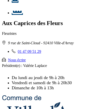
LinkedIn
Aux Caprices des Fleurs
Fleuristes
Adresse
9 rue de Saint-Cloud
- 92410 Ville-d'Avray
:
Téléphone
01 47 09 51 29
fixe
:
Nous écrire
Président(e) :
Valérie Laplace
Du lundi au jeudi de 9h à 20h
Vendredi et samedi de 9h à 20h30
Dimanche de 10h à 13h