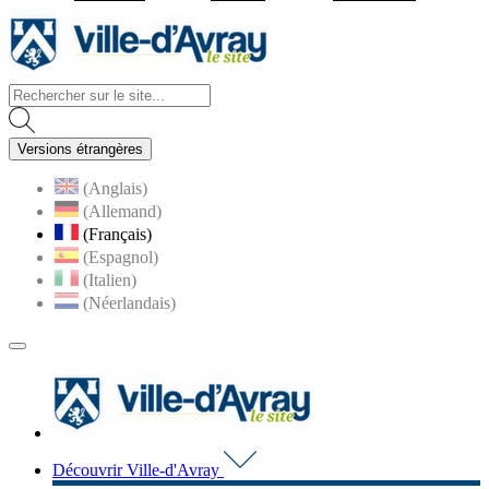
Visiter la page accueil du site d
Versions étrangères
(Anglais)
(Allemand)
(Français)
(Espagnol)
(Italien)
(Néerlandais)
MENU
PRINCIPAL
Visiter la page accueil du 
Découvrir Ville-d'Avray