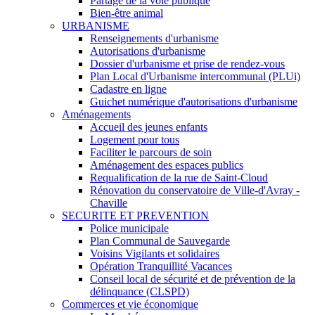
Partage de la voie publique
Bien-être animal
URBANISME
Renseignements d'urbanisme
Autorisations d'urbanisme
Dossier d'urbanisme et prise de rendez-vous
Plan Local d'Urbanisme intercommunal (PLUi)
Cadastre en ligne
Guichet numérique d'autorisations d'urbanisme
Aménagements
Accueil des jeunes enfants
Logement pour tous
Faciliter le parcours de soin
Aménagement des espaces publics
Requalification de la rue de Saint-Cloud
Rénovation du conservatoire de Ville-d'Avray -
Chaville
SECURITE ET PREVENTION
Police municipale
Plan Communal de Sauvegarde
Voisins Vigilants et solidaires
Opération Tranquillité Vacances
Conseil local de sécurité et de prévention de la
délinquance (CLSPD)
Commerces et vie économique