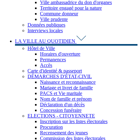
Ville ambassadrice du don d'organes
Territoire engagé pour la nature
Commune donneur
Ville prudente
Données publiques
Interviews locales
LA VILLE AU QUOTIDIEN
Hôtel de Ville
Horaires d'ouverture
Permanences
Accès
Carte d'identité & passeport
DÉMARCHES D'ÉTAT-CIVIL
Naissance et reconnaissance
Mariage et livret de famille
PACS et Vie maritale
Nom de famille et prénom
Déclaration d'un décès
Concession funéraire
ELECTIONS - CITOYENNETE
Inscription sur les listes électorales
Procuration
Recensement des jeunes
Commission des listes électorales