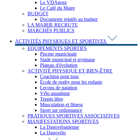
Le VDAgora
Le Café du Maire
BUDGET
Documents relatifs au budget
LA MAIRIE RECRUTE
MARCHÉS PUBLICS
ACTIVITÉS PHYSIQUES ET SPORTIVES
EQUIPEMENTS SPORTIFS
Piscine municipale
Stade municipal et gymnase
Plateau d'évolution
ACTIVITÉ PHYSIQUE ET BIEN-ÊTRE
Coaching pour tous
École de rugby pour les enfants
Leçons de natation
Vélo aquatique
Tennis libre
Musculation et fitness
Sport sur ordonnance
PRATIQUES SPORTIVES ASSOCIATIVES
MANIFESTATIONS SPORTIVES
La Dagovéranienne
La Dagovélo