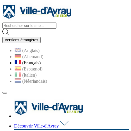
Visiter la page accueil du site d
Versions étrangères
(Anglais)
(Allemand)
(Français)
(Espagnol)
(Italien)
(Néerlandais)
MENU
PRINCIPAL
Visiter la page accueil du 
Découvrir Ville-d'Avray