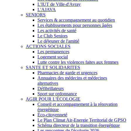
L'IUT de Ville-d'Avray
L'AJAVA
SENIORS
Services & accompagnement au quotidien
Les établissements pour personnes âgées
Les activités de santé
Le Club Seniors
Le déjeuner de l'amitié
ACTIONS SOCIALES
Les permanences
Logement social
Lutte contre les violences faites aux femmes
SANTE ET SOLIDARITES
Pharmacies de garde et urgences
Annuaires des médecins et médecines
alternatives
Défibrillateurs
Sport sur ordonnance
AGIR POUR L'ÉCOLOGIE
Conseil et accompagnement à la rénovation
énergétique
Éco-citoyenneté
Le Plan Climat Air-Energie Territorial de GPSO
Schéma directeur de la transition énergétique
Les rencontres de l'écologie 2026