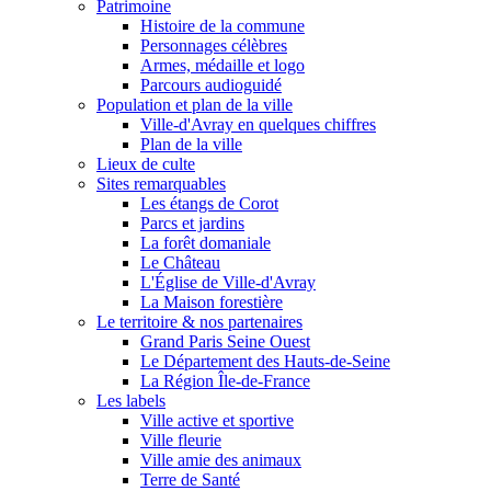
Patrimoine
Histoire de la commune
Personnages célèbres
Armes, médaille et logo
Parcours audioguidé
Population et plan de la ville
Ville-d'Avray en quelques chiffres
Plan de la ville
Lieux de culte
Sites remarquables
Les étangs de Corot
Parcs et jardins
La forêt domaniale
Le Château
L'Église de Ville-d'Avray
La Maison forestière
Le territoire & nos partenaires
Grand Paris Seine Ouest
Le Département des Hauts-de-Seine
La Région Île-de-France
Les labels
Ville active et sportive
Ville fleurie
Ville amie des animaux
Terre de Santé