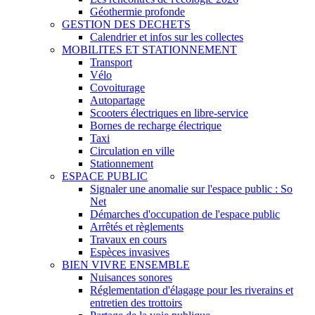
Géothermie profonde
GESTION DES DECHETS
Calendrier et infos sur les collectes
MOBILITES ET STATIONNEMENT
Transport
Vélo
Covoiturage
Autopartage
Scooters électriques en libre-service
Bornes de recharge électrique
Taxi
Circulation en ville
Stationnement
ESPACE PUBLIC
Signaler une anomalie sur l'espace public : So
Net
Démarches d'occupation de l'espace public
Arrêtés et règlements
Travaux en cours
Espèces invasives
BIEN VIVRE ENSEMBLE
Nuisances sonores
Réglementation d'élagage pour les riverains et
entretien des trottoirs