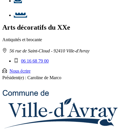
LinkedIn
Arts décoratifs du XXe
Antiquités et brocante
Adresse
56 rue de Saint-Cloud
- 92410 Ville-d'Avray
:
Téléphone
06 16 68 79 00
mobile
:
Nous écrire
Président(e) :
Caroline de Marco