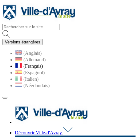
Visiter la page accueil du site d
Versions étrangères
(Anglais)
(Allemand)
(Français)
(Espagnol)
(Italien)
(Néerlandais)
MENU
PRINCIPAL
Visiter la page accueil du 
Découvrir Ville-d'Avray