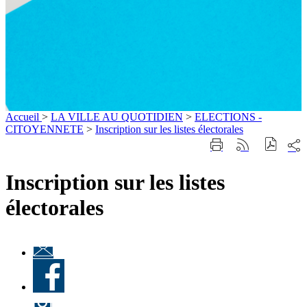
Accueil
>
LA VILLE AU QUOTIDIEN
>
ELECTIONS -
CITOYENNETE
>
Inscription sur les listes électorales
Part
Imprimer
Générer
sur
cette
le
les
page
flux
Inscription sur les listes
rése
RSS
soci
électorales
Lettre
d'information
Facebook
« Culture à
Ville-
d'Avray
Instagram
»