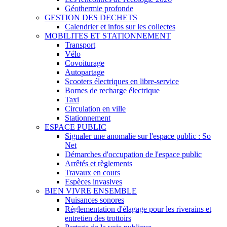
Géothermie profonde
GESTION DES DECHETS
Calendrier et infos sur les collectes
MOBILITES ET STATIONNEMENT
Transport
Vélo
Covoiturage
Autopartage
Scooters électriques en libre-service
Bornes de recharge électrique
Taxi
Circulation en ville
Stationnement
ESPACE PUBLIC
Signaler une anomalie sur l'espace public : So
Net
Démarches d'occupation de l'espace public
Arrêtés et règlements
Travaux en cours
Espèces invasives
BIEN VIVRE ENSEMBLE
Nuisances sonores
Réglementation d'élagage pour les riverains et
entretien des trottoirs