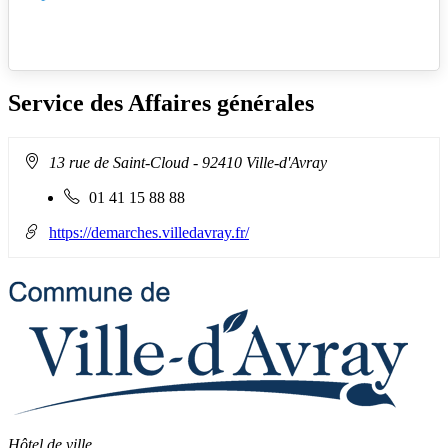
Service des Affaires générales
Adresse
13 rue de Saint-Cloud
- 92410 Ville-d'Avray
:
Téléphone
01 41 15 88 88
fixe
:
https://demarches.villedavray.fr/
Hôtel de ville