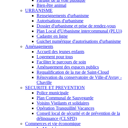
Partage de la voie publique
Bien-être animal
URBANISME
Renseignements d'urbanisme
Autorisations d'urbanisme
Dossier d'urbanisme et prise de rendez-vous
Plan Local d'Urbanisme intercommunal (PLUi)
Cadastre en ligne
Guichet numérique d'autorisations d'urbanisme
Aménagements
Accueil des jeunes enfants
Logement pour tous
Faciliter le parcours de soin
Aménagement des espaces publics
Requalification de la rue de Saint-Cloud
Rénovation du conservatoire de Ville-d'Avray -
Chaville
SECURITE ET PREVENTION
Police municipale
Plan Communal de Sauvegarde
Voisins Vigilants et solidaires
Opération Tranquillité Vacances
Conseil local de sécurité et de prévention de la
délinquance (CLSPD)
Commerces et vie économique