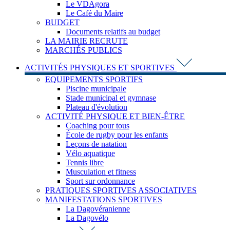
Le VDAgora
Le Café du Maire
BUDGET
Documents relatifs au budget
LA MAIRIE RECRUTE
MARCHÉS PUBLICS
ACTIVITÉS PHYSIQUES ET SPORTIVES
EQUIPEMENTS SPORTIFS
Piscine municipale
Stade municipal et gymnase
Plateau d'évolution
ACTIVITÉ PHYSIQUE ET BIEN-ÊTRE
Coaching pour tous
École de rugby pour les enfants
Leçons de natation
Vélo aquatique
Tennis libre
Musculation et fitness
Sport sur ordonnance
PRATIQUES SPORTIVES ASSOCIATIVES
MANIFESTATIONS SPORTIVES
La Dagovéranienne
La Dagovélo