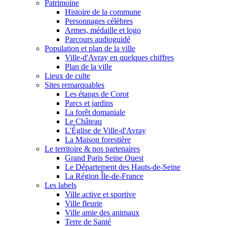
Patrimoine
Histoire de la commune
Personnages célèbres
Armes, médaille et logo
Parcours audioguidé
Population et plan de la ville
Ville-d'Avray en quelques chiffres
Plan de la ville
Lieux de culte
Sites remarquables
Les étangs de Corot
Parcs et jardins
La forêt domaniale
Le Château
L'Église de Ville-d'Avray
La Maison forestière
Le territoire & nos partenaires
Grand Paris Seine Ouest
Le Département des Hauts-de-Seine
La Région Île-de-France
Les labels
Ville active et sportive
Ville fleurie
Ville amie des animaux
Terre de Santé