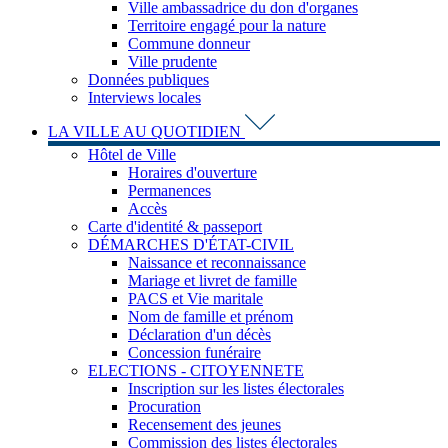
Ville ambassadrice du don d'organes
Territoire engagé pour la nature
Commune donneur
Ville prudente
Données publiques
Interviews locales
LA VILLE AU QUOTIDIEN
Hôtel de Ville
Horaires d'ouverture
Permanences
Accès
Carte d'identité & passeport
DÉMARCHES D'ÉTAT-CIVIL
Naissance et reconnaissance
Mariage et livret de famille
PACS et Vie maritale
Nom de famille et prénom
Déclaration d'un décès
Concession funéraire
ELECTIONS - CITOYENNETE
Inscription sur les listes électorales
Procuration
Recensement des jeunes
Commission des listes électorales