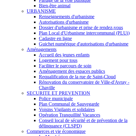
Partage de la voie publique
Bien-être animal
URBANISME
Renseignements d'urbanisme
Autorisations d'urbanisme
Dossier d'urbanisme et prise de rendez-vous
Plan Local d'Urbanisme intercommunal (PLUi)
Cadastre en ligne
Guichet numérique d'autorisations d'urbanisme
Aménagements
Accueil des jeunes enfants
Logement pour tous
Faciliter le parcours de soin
Aménagement des espaces publics
Requalification de la rue de Saint-Cloud
Rénovation du conservatoire de Ville-d'Avray -
Chaville
SECURITE ET PREVENTION
Police municipale
Plan Communal de Sauvegarde
Voisins Vigilants et solidaires
Opération Tranquillité Vacances
Conseil local de sécurité et de prévention de la
délinquance (CLSPD)
Commerces et vie économique