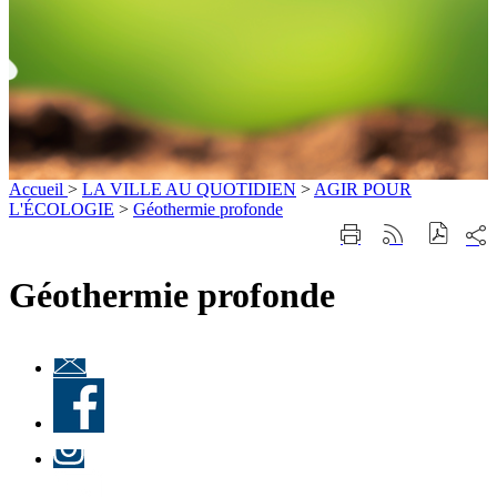
Accueil
>
LA VILLE AU QUOTIDIEN
>
AGIR POUR
L'ÉCOLOGIE
>
Géothermie profonde
Part
Imprimer
Générer
sur
cette
le
les
page
flux
Géothermie profonde
rése
RSS
soci
Lettre
d'information
Facebook
« Culture à
Ville-
d'Avray
Instagram
»
LinkedIn