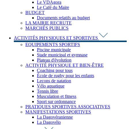
Le VDAgora
Le Café du Maire
BUDGET
Documents relatifs au budget
LA MAIRIE RECRUTE
MARCHÉS PUBLICS
ACTIVITÉS PHYSIQUES ET SPORTIVES
EQUIPEMENTS SPORTIFS
Piscine municipale
Stade municipal et gymnase
Plateau d'évolution
ACTIVITÉ PHYSIQUE ET BIEN-ÊTRE
Coaching pour tous
École de rugby pour les enfants
Leçons de natation
Vélo aquatique
Tennis libre
Musculation et fitness
Sport sur ordonnance
PRATIQUES SPORTIVES ASSOCIATIVES
MANIFESTATIONS SPORTIVES
La Dagovéranienne
La Dagovélo