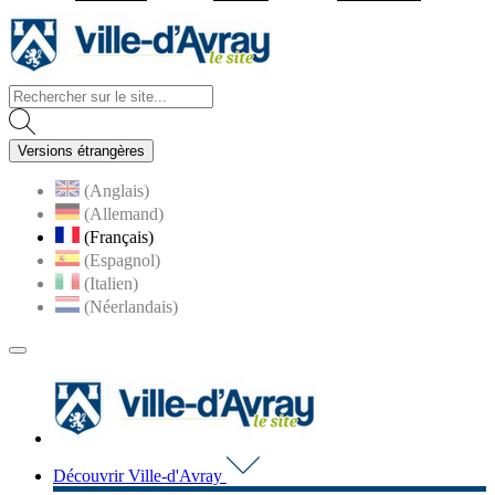
Visiter la page accueil du site d
Versions étrangères
(Anglais)
(Allemand)
(Français)
(Espagnol)
(Italien)
(Néerlandais)
MENU
PRINCIPAL
Visiter la page accueil du 
Découvrir Ville-d'Avray