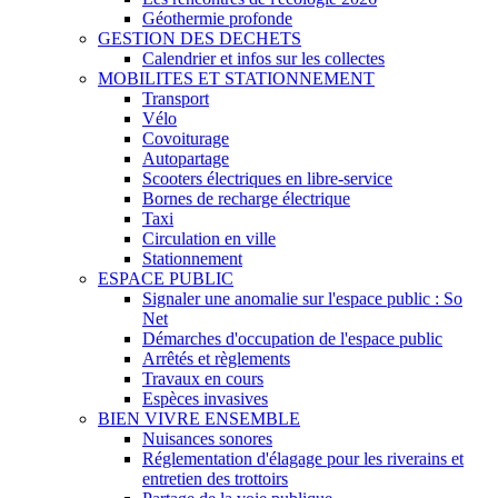
Géothermie profonde
GESTION DES DECHETS
Calendrier et infos sur les collectes
MOBILITES ET STATIONNEMENT
Transport
Vélo
Covoiturage
Autopartage
Scooters électriques en libre-service
Bornes de recharge électrique
Taxi
Circulation en ville
Stationnement
ESPACE PUBLIC
Signaler une anomalie sur l'espace public : So
Net
Démarches d'occupation de l'espace public
Arrêtés et règlements
Travaux en cours
Espèces invasives
BIEN VIVRE ENSEMBLE
Nuisances sonores
Réglementation d'élagage pour les riverains et
entretien des trottoirs