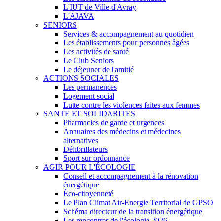
L'IUT de Ville-d'Avray
L'AJAVA
SENIORS
Services & accompagnement au quotidien
Les établissements pour personnes âgées
Les activités de santé
Le Club Seniors
Le déjeuner de l'amitié
ACTIONS SOCIALES
Les permanences
Logement social
Lutte contre les violences faites aux femmes
SANTE ET SOLIDARITES
Pharmacies de garde et urgences
Annuaires des médecins et médecines
alternatives
Défibrillateurs
Sport sur ordonnance
AGIR POUR L'ÉCOLOGIE
Conseil et accompagnement à la rénovation
énergétique
Éco-citoyenneté
Le Plan Climat Air-Energie Territorial de GPSO
Schéma directeur de la transition énergétique
Les rencontres de l'écologie 2026