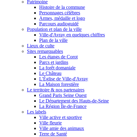
Patrimoine
Histoire de la commune
Personnages célèbres
Armes, médaille et logo
Parcours audioguidé
Population et plan de la ville
Ville-d'Avray en quelques chiffres
Plan de la ville
Lieux de culte
Sites remarquables
Les étangs de Corot
Parcs et jardins
La forêt domaniale
Le Château
L'Église de Ville-d'Avray
La Maison forestière
Le territoire & nos partenaires
Grand Paris Seine Ouest
Le Département des Hauts-de-Seine
La Région Île-de-France
Les labels
Ville active et sportive
Ville fleurie
Ville amie des animaux
Terre de Santé