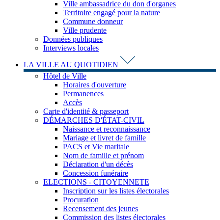
Ville ambassadrice du don d'organes
Territoire engagé pour la nature
Commune donneur
Ville prudente
Données publiques
Interviews locales
LA VILLE AU QUOTIDIEN
Hôtel de Ville
Horaires d'ouverture
Permanences
Accès
Carte d'identité & passeport
DÉMARCHES D'ÉTAT-CIVIL
Naissance et reconnaissance
Mariage et livret de famille
PACS et Vie maritale
Nom de famille et prénom
Déclaration d'un décès
Concession funéraire
ELECTIONS - CITOYENNETE
Inscription sur les listes électorales
Procuration
Recensement des jeunes
Commission des listes électorales