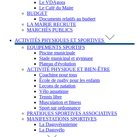
Le VDAgora
Le Café du Maire
BUDGET
Documents relatifs au budget
LA MAIRIE RECRUTE
MARCHÉS PUBLICS
ACTIVITÉS PHYSIQUES ET SPORTIVES
EQUIPEMENTS SPORTIFS
Piscine municipale
Stade municipal et gymnase
Plateau d'évolution
ACTIVITÉ PHYSIQUE ET BIEN-ÊTRE
Coaching pour tous
École de rugby pour les enfants
Leçons de natation
Vélo aquatique
Tennis libre
Musculation et fitness
Sport sur ordonnance
PRATIQUES SPORTIVES ASSOCIATIVES
MANIFESTATIONS SPORTIVES
La Dagovéranienne
La Dagovélo