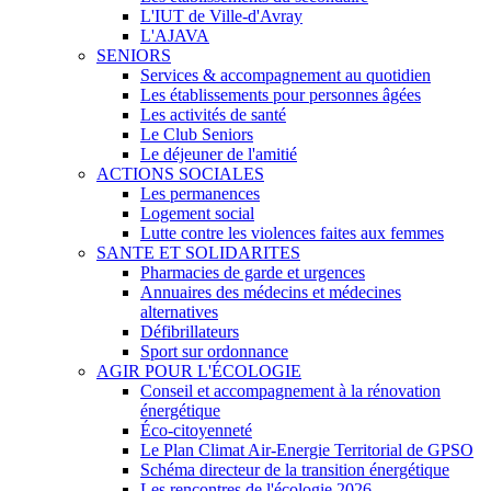
L'IUT de Ville-d'Avray
L'AJAVA
SENIORS
Services & accompagnement au quotidien
Les établissements pour personnes âgées
Les activités de santé
Le Club Seniors
Le déjeuner de l'amitié
ACTIONS SOCIALES
Les permanences
Logement social
Lutte contre les violences faites aux femmes
SANTE ET SOLIDARITES
Pharmacies de garde et urgences
Annuaires des médecins et médecines
alternatives
Défibrillateurs
Sport sur ordonnance
AGIR POUR L'ÉCOLOGIE
Conseil et accompagnement à la rénovation
énergétique
Éco-citoyenneté
Le Plan Climat Air-Energie Territorial de GPSO
Schéma directeur de la transition énergétique
Les rencontres de l'écologie 2026