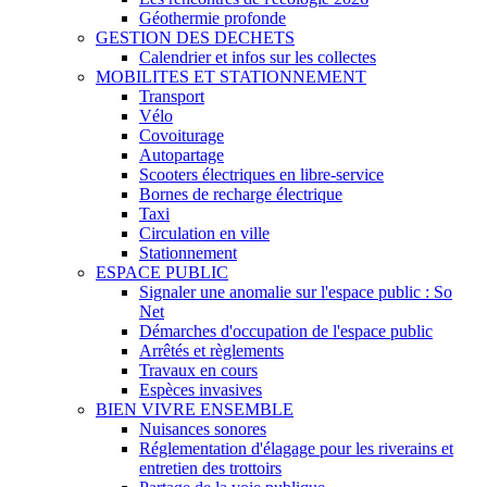
Géothermie profonde
GESTION DES DECHETS
Calendrier et infos sur les collectes
MOBILITES ET STATIONNEMENT
Transport
Vélo
Covoiturage
Autopartage
Scooters électriques en libre-service
Bornes de recharge électrique
Taxi
Circulation en ville
Stationnement
ESPACE PUBLIC
Signaler une anomalie sur l'espace public : So
Net
Démarches d'occupation de l'espace public
Arrêtés et règlements
Travaux en cours
Espèces invasives
BIEN VIVRE ENSEMBLE
Nuisances sonores
Réglementation d'élagage pour les riverains et
entretien des trottoirs