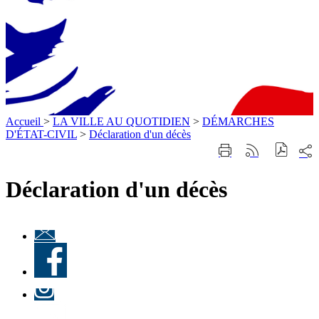
Accueil
>
LA VILLE AU QUOTIDIEN
>
DÉMARCHES
D'ÉTAT-CIVIL
>
Déclaration d'un décès
Part
Imprimer
Générer
sur
cette
le
les
page
flux
Déclaration d'un décès
rése
RSS
soci
Lettre
d'information
Facebook
« Culture à
Ville-
d'Avray
Instagram
»
LinkedIn