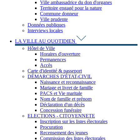
Ville ambassadrice du don d'organes
Territoire engagé pour la nature
Commune donneur
Ville prudente
Données publiques
Interviews locales
LA VILLE AU QUOTIDIEN
Hôtel de Ville
Horaires d'ouverture
Permanences
Accès
Carte d'identité & passeport
DÉMARCHES D'ÉTAT-CIVIL
Naissance et reconnaissance
Mariage et livret de famille
PACS et Vie maritale
Nom de famille et prénom
Déclaration d'un décès
Concession funéraire
ELECTIONS - CITOYENNETE
Inscription sur les listes électorales
Procuration
Recensement des jeunes
Commission des listes électorales