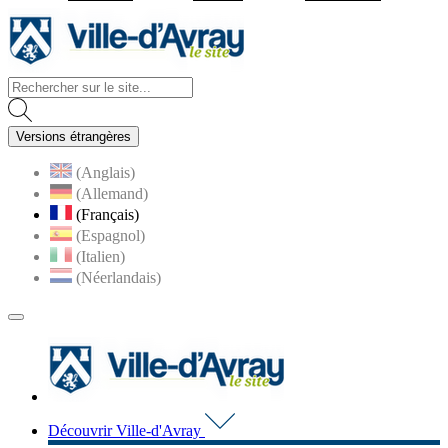
Visiter la page accueil du site d
Versions étrangères
(Anglais)
(Allemand)
(Français)
(Espagnol)
(Italien)
(Néerlandais)
MENU
PRINCIPAL
Visiter la page accueil du 
Découvrir Ville-d'Avray