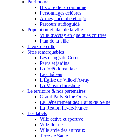
Patrimoine
Histoire de la commune
Personnages célèbres
Armes, médaille et logo
Parcours audioguidé
Population et plan de la ville
Ville-d'Avray en quelques chiffres
Plan de la ville
Lieux de culte
Sites remarquables
Les étangs de Corot
Parcs et jardins
La forêt domaniale
Le Château
L'Église de Ville-d'Avray
La Maison forestière
Le territoire & nos partenaires
Grand Paris Seine Ouest
Le Département des Hauts-de-Seine
La Région Île-de-France
Les labels
Ville active et sportive
Ville fleurie
Ville amie des animaux
Terre de Santé