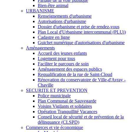
Partage de la voie publique
Bien-être animal
URBANISME
Renseignements d'urbanisme
Autorisations d'urbanisme
Dossier d'urbanisme et prise de rendez-vous
Plan Local d'Urbanisme intercommunal (PLUi)
Cadastre en ligne
Guichet numérique d'autorisations d'urbanisme
Aménagements
Accueil des jeunes enfants
Logement pour tous
Faciliter le parcours de soin
Aménagement des espaces publics
Requalification de la rue de Saint-Cloud
Rénovation du conservatoire de Ville-d'Avray -
Chaville
SECURITE ET PREVENTION
Police municipale
Plan Communal de Sauvegarde
Voisins Vigilants et solidaires
Opération Tranquillité Vacances
Conseil local de sécurité et de prévention de la
délinquance (CLSPD)
Commerces et vie économique