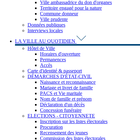
Ville ambassadrice du don d'organes
Territoire engagé pour la nature
Commune donneur
Ville prudente
Données publiques
Interviews locales
LA VILLE AU QUOTIDIEN
Hôtel de Ville
Horaires d'ouverture
Permanences
Accès
Carte d'identité & passeport
DÉMARCHES D'ÉTAT-CIVIL
Naissance et reconnaissance
Mariage et livret de famille
PACS et Vie maritale
Nom de famille et prénom
Déclaration d'un décès
Concession funéraire
ELECTIONS - CITOYENNETE
Inscription sur les listes électorales
Procuration
Recensement des jeunes
Commission des listes électorales