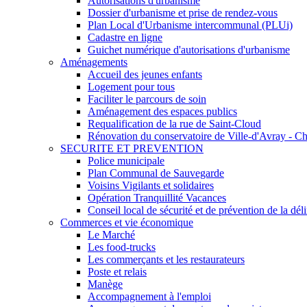
Autorisations d'urbanisme
Dossier d'urbanisme et prise de rendez-vous
Plan Local d'Urbanisme intercommunal (PLUi)
Cadastre en ligne
Guichet numérique d'autorisations d'urbanisme
Aménagements
Accueil des jeunes enfants
Logement pour tous
Faciliter le parcours de soin
Aménagement des espaces publics
Requalification de la rue de Saint-Cloud
Rénovation du conservatoire de Ville-d'Avray - Ch
SECURITE ET PREVENTION
Police municipale
Plan Communal de Sauvegarde
Voisins Vigilants et solidaires
Opération Tranquillité Vacances
Conseil local de sécurité et de prévention de la 
Commerces et vie économique
Le Marché
Les food-trucks
Les commerçants et les restaurateurs
Poste et relais
Manège
Accompagnement à l'emploi