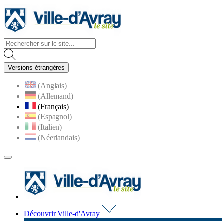
Visiter la page accueil du site d
Versions étrangères
(Anglais)
(Allemand)
(Français)
(Espagnol)
(Italien)
(Néerlandais)
MENU
PRINCIPAL
Visiter la page accueil du 
Découvrir Ville-d'Avray