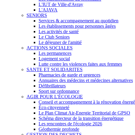
L'IUT de Ville-d'Avray
L'AJAVA
SENIORS
Services & accompagnement au quotidien
Les établissements pour personnes âgées
Les activités de santé
Le Club Seniors
Le déjeuner de l'amitié
ACTIONS SOCIALES
Les permanences
Logement social
Lutte contre les violences faites aux femmes
SANTE ET SOLIDARITES
Pharmacies de garde et urgences
Annuaires des médecins et médecines alternatives
Défibrillateurs
Sport sur ordonnance
AGIR POUR L'ÉCOLOGIE
Conseil et accompagnement à la rénovation énergé
Éco-citoyenneté
Le Plan Climat Air-Energie Territorial de GPSO
Schéma directeur de la transition énergétique
Les rencontres de l'écologie 2026
Géothermie profonde
GESTION DES DECHETS