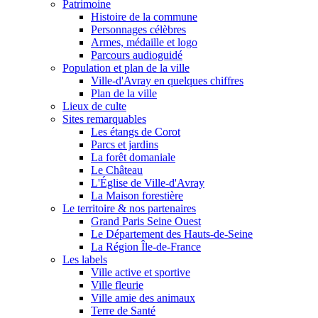
Patrimoine
Histoire de la commune
Personnages célèbres
Armes, médaille et logo
Parcours audioguidé
Population et plan de la ville
Ville-d'Avray en quelques chiffres
Plan de la ville
Lieux de culte
Sites remarquables
Les étangs de Corot
Parcs et jardins
La forêt domaniale
Le Château
L'Église de Ville-d'Avray
La Maison forestière
Le territoire & nos partenaires
Grand Paris Seine Ouest
Le Département des Hauts-de-Seine
La Région Île-de-France
Les labels
Ville active et sportive
Ville fleurie
Ville amie des animaux
Terre de Santé