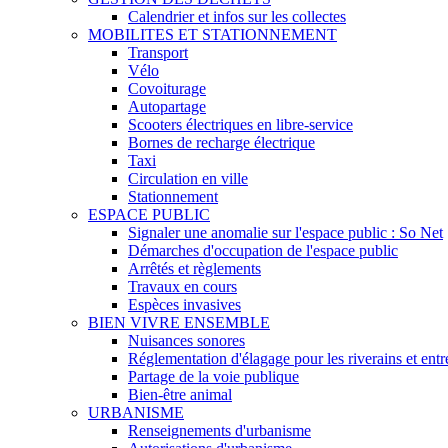
Calendrier et infos sur les collectes
MOBILITES ET STATIONNEMENT
Transport
Vélo
Covoiturage
Autopartage
Scooters électriques en libre-service
Bornes de recharge électrique
Taxi
Circulation en ville
Stationnement
ESPACE PUBLIC
Signaler une anomalie sur l'espace public : So Net
Démarches d'occupation de l'espace public
Arrêtés et règlements
Travaux en cours
Espèces invasives
BIEN VIVRE ENSEMBLE
Nuisances sonores
Réglementation d'élagage pour les riverains et entre
Partage de la voie publique
Bien-être animal
URBANISME
Renseignements d'urbanisme