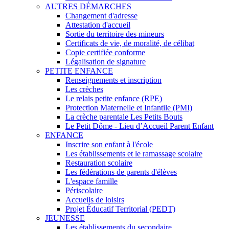
AUTRES DÉMARCHES
Changement d'adresse
Attestation d'accueil
Sortie du territoire des mineurs
Certificats de vie, de moralité, de célibat
Copie certifiée conforme
Légalisation de signature
PETITE ENFANCE
Renseignements et inscription
Les crèches
Le relais petite enfance (RPE)
Protection Maternelle et Infantile (PMI)
La crèche parentale Les Petits Bouts
Le Petit Dôme - Lieu d’Accueil Parent Enfant
ENFANCE
Inscrire son enfant à l'école
Les établissements et le ramassage scolaire
Restauration scolaire
Les fédérations de parents d'élèves
L'espace famille
Périscolaire
Accueils de loisirs
Projet Éducatif Territorial (PEDT)
JEUNESSE
Les établissements du secondaire