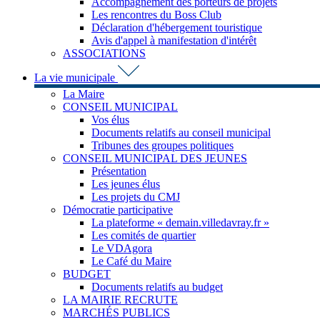
Accompagnement des porteurs de projets
Les rencontres du Boss Club
Déclaration d'hébergement touristique
Avis d'appel à manifestation d'intérêt
ASSOCIATIONS
La vie municipale
La Maire
CONSEIL MUNICIPAL
Vos élus
Documents relatifs au conseil municipal
Tribunes des groupes politiques
CONSEIL MUNICIPAL DES JEUNES
Présentation
Les jeunes élus
Les projets du CMJ
Démocratie participative
La plateforme « demain.villedavray.fr »
Les comités de quartier
Le VDAgora
Le Café du Maire
BUDGET
Documents relatifs au budget
LA MAIRIE RECRUTE
MARCHÉS PUBLICS