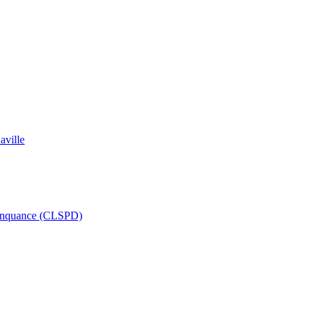
aville
délinquance (CLSPD)