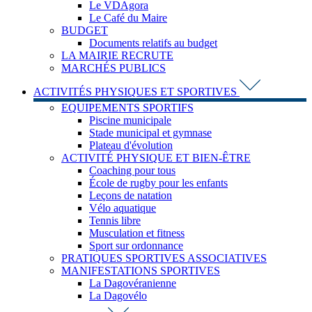
Le VDAgora
Le Café du Maire
BUDGET
Documents relatifs au budget
LA MAIRIE RECRUTE
MARCHÉS PUBLICS
ACTIVITÉS PHYSIQUES ET SPORTIVES
EQUIPEMENTS SPORTIFS
Piscine municipale
Stade municipal et gymnase
Plateau d'évolution
ACTIVITÉ PHYSIQUE ET BIEN-ÊTRE
Coaching pour tous
École de rugby pour les enfants
Leçons de natation
Vélo aquatique
Tennis libre
Musculation et fitness
Sport sur ordonnance
PRATIQUES SPORTIVES ASSOCIATIVES
MANIFESTATIONS SPORTIVES
La Dagovéranienne
La Dagovélo