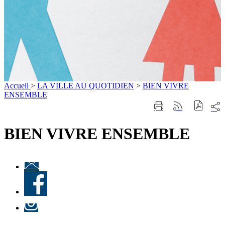
Accueil
>
LA VILLE AU QUOTIDIEN
>
BIEN VIVRE
ENSEMBLE
Part
Imprimer
Générer
sur
cette
le
les
page
flux
BIEN VIVRE ENSEMBLE
rése
RSS
soci
Lettre
d'information
Facebook
« Culture à
Ville-
d'Avray
Instagram
»
LinkedIn