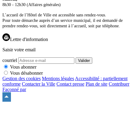
8h30 - 12h30 (Affaires générales)
L’accueil de l’Hôtel de Ville est accessible sans rendez-vous.
Pour toute démarche auprès d’un service municipal, il est demandé de
prendre rendez-vous, soit directement à l’accueil, soit par téléphone.
Lettre d'information
Saisir votre email
courriel
Valider
Vous abonner
Vous désabonner
Gestion des cookies
Mentions légales
Accessibilité : partiellement
conforme
Contacter la Ville
Contact presse
Plan de site
Contribuer
Façonné par
Remonter
en
haut
du
site