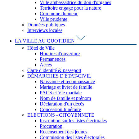
Ville ambassadrice du don d'organes
Territoire engagé pour la nature
Commune donneur
Ville prudente
Données publiques
Interviews locales
LA VILLE AU QUOTIDIEN
Hôtel de Ville
Horaires d'ouverture
Permanences
Accès
Carte d'identité & passeport
DÉMARCHES D'ÉTAT-CIVIL
Naissance et reconnaissance
Mariage et livret de famille
PACS et Vie maritale
Nom de famille et prénom
Déclaration d'un décès
Concession funéraire
ELECTIONS - CITOYENNETE
Inscription sur les listes électorales
Procuration
Recensement des jeunes
Commission des listes électorales