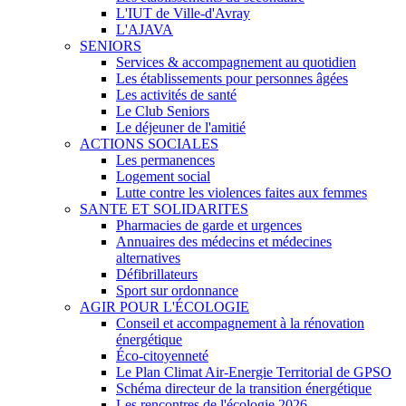
L'IUT de Ville-d'Avray
L'AJAVA
SENIORS
Services & accompagnement au quotidien
Les établissements pour personnes âgées
Les activités de santé
Le Club Seniors
Le déjeuner de l'amitié
ACTIONS SOCIALES
Les permanences
Logement social
Lutte contre les violences faites aux femmes
SANTE ET SOLIDARITES
Pharmacies de garde et urgences
Annuaires des médecins et médecines
alternatives
Défibrillateurs
Sport sur ordonnance
AGIR POUR L'ÉCOLOGIE
Conseil et accompagnement à la rénovation
énergétique
Éco-citoyenneté
Le Plan Climat Air-Energie Territorial de GPSO
Schéma directeur de la transition énergétique
Les rencontres de l'écologie 2026