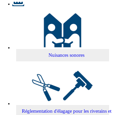
Nuisances
sonores
Nuisances sonores
Réglementation
d'élagage
pour
les
riverains
et
entretien
des
trottoirs
Réglementation d'élagage pour les riverains et