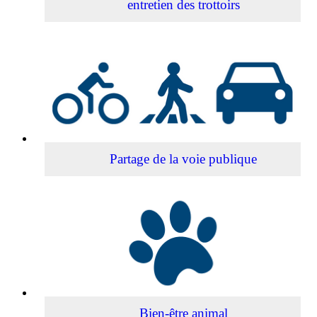
entretien des trottoirs
Partage
de
la
voie
publique
Partage de la voie publique
Bien-
être
animal
Bien-être animal