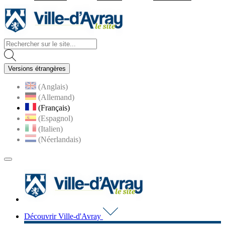
Visiter la page accueil du site d
Versions étrangères
(Anglais)
(Allemand)
(Français)
(Espagnol)
(Italien)
(Néerlandais)
MENU
PRINCIPAL
Visiter la page accueil du 
Découvrir Ville-d'Avray