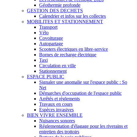
Géothermie profonde
GESTION DES DECHETS
Calendrier et infos sur les collectes
MOBILITES ET STATIONNEMENT
Transport
Vélo
Covoiturage
Autopartage
Scooters électriques en libre-service
Bornes de recharge électrique
Taxi
Circulation en ville
Stationnement
ESPACE PUBLIC
Signaler une anomalie sur l'espace public : So
Net
Démarches d'occupation de l'espace public
Arrêtés et règlements
Travaux en cours
Espèces invasives
BIEN VIVRE ENSEMBLE
Nuisances sonores
Réglementation d'élagage pour les riverains et
entretien des trottoirs