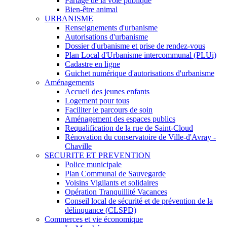
Partage de la voie publique
Bien-être animal
URBANISME
Renseignements d'urbanisme
Autorisations d'urbanisme
Dossier d'urbanisme et prise de rendez-vous
Plan Local d'Urbanisme intercommunal (PLUi)
Cadastre en ligne
Guichet numérique d'autorisations d'urbanisme
Aménagements
Accueil des jeunes enfants
Logement pour tous
Faciliter le parcours de soin
Aménagement des espaces publics
Requalification de la rue de Saint-Cloud
Rénovation du conservatoire de Ville-d'Avray -
Chaville
SECURITE ET PREVENTION
Police municipale
Plan Communal de Sauvegarde
Voisins Vigilants et solidaires
Opération Tranquillité Vacances
Conseil local de sécurité et de prévention de la
délinquance (CLSPD)
Commerces et vie économique