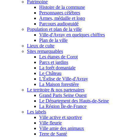
Patrimoine
Histoire de la commune
Personnages célèbres
Armes, médaille et logo
Parcours audioguidé
Population et plan de la ville
Ville-d'Avray en quelques chiffres
Plan de la ville
Lieux de culte
Sites remarquables
Les étangs de Corot
Parcs et jardins
La forêt domaniale
Le Château
L'Église de Ville-d'Avray
La Maison forestière
Le territoire & nos partenaires
Grand Paris Seine Ouest
Le Département des Hauts-de-Seine
La Région Île-de-France
Les labels
Ville active et sportive
Ville fleurie
Ville amie des animaux
Terre de Santé