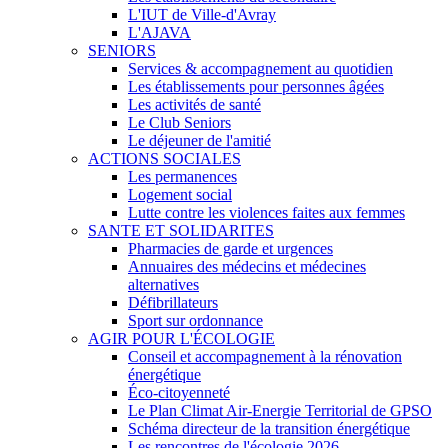
L'IUT de Ville-d'Avray
L'AJAVA
SENIORS
Services & accompagnement au quotidien
Les établissements pour personnes âgées
Les activités de santé
Le Club Seniors
Le déjeuner de l'amitié
ACTIONS SOCIALES
Les permanences
Logement social
Lutte contre les violences faites aux femmes
SANTE ET SOLIDARITES
Pharmacies de garde et urgences
Annuaires des médecins et médecines
alternatives
Défibrillateurs
Sport sur ordonnance
AGIR POUR L'ÉCOLOGIE
Conseil et accompagnement à la rénovation
énergétique
Éco-citoyenneté
Le Plan Climat Air-Energie Territorial de GPSO
Schéma directeur de la transition énergétique
Les rencontres de l'écologie 2026