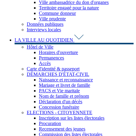
Ville ambassadrice du don d'organes
Territoire engagé pour la nature
Commune donneur
Ville prudente
Données publiques
Interviews locales
LA VILLE AU QUOTIDIEN
Hôtel de Ville
Horaires d'ouverture
Permanences
Accès
Carte d'identité & passeport
DÉMARCHES D'ÉTAT-CIVIL
Naissance et reconnaissance
Mariage et livret de famille
PACS et Vie maritale
Nom de famille et prénom
Déclaration d'un décès
Concession funéraire
ELECTIONS - CITOYENNETE
Inscription sur les listes électorales
Procuration
Recensement des jeunes
Commission des listes électorales