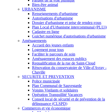
Partage de la voie publique
Bien-être animal
URBANISME
Renseignements d'urbanisme
Autorisations d'urbanisme
Dossier d'urbanisme et prise de rendez-vous
Plan Local d'Urbanisme intercommunal (PLUi)
Cadastre en ligne
Guichet numérique d'autorisations d'urbanisme
Aménagements
Accueil des jeunes enfants
Logement pour tous
Faciliter le parcours de soin
Aménagement des espaces publics
Requalification de la rue de Saint-Cloud
Rénovation du conservatoire de Ville-d'Avray -
Chaville
SECURITE ET PREVENTION
Police municipale
Plan Communal de Sauvegarde
Voisins Vigilants et solidaires
Opération Tranquillité Vacances
Conseil local de sécurité et de prévention de la
délinquance (CLSPD)
Commerces et vie économique