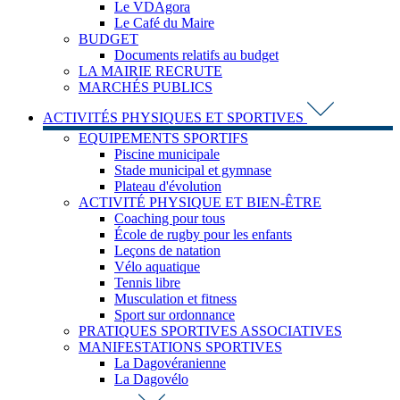
Le VDAgora
Le Café du Maire
BUDGET
Documents relatifs au budget
LA MAIRIE RECRUTE
MARCHÉS PUBLICS
ACTIVITÉS PHYSIQUES ET SPORTIVES
EQUIPEMENTS SPORTIFS
Piscine municipale
Stade municipal et gymnase
Plateau d'évolution
ACTIVITÉ PHYSIQUE ET BIEN-ÊTRE
Coaching pour tous
École de rugby pour les enfants
Leçons de natation
Vélo aquatique
Tennis libre
Musculation et fitness
Sport sur ordonnance
PRATIQUES SPORTIVES ASSOCIATIVES
MANIFESTATIONS SPORTIVES
La Dagovéranienne
La Dagovélo