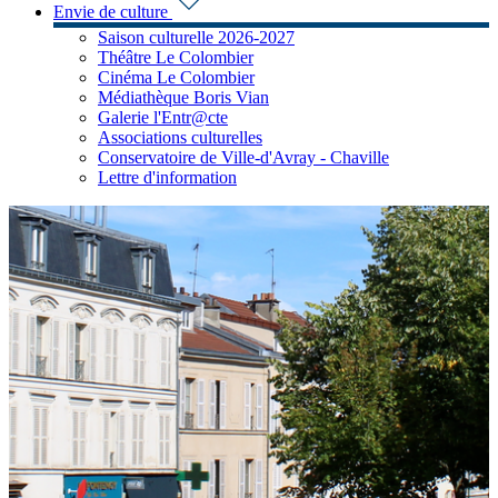
Envie de culture
Saison culturelle 2026-2027
Théâtre Le Colombier
Cinéma Le Colombier
Médiathèque Boris Vian
Galerie l'Entr@cte
Associations culturelles
Conservatoire de Ville-d'Avray - Chaville
Lettre d'information