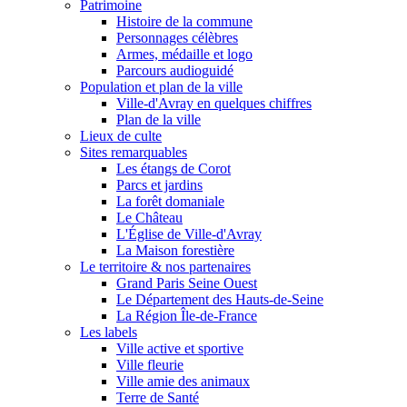
Patrimoine
Histoire de la commune
Personnages célèbres
Armes, médaille et logo
Parcours audioguidé
Population et plan de la ville
Ville-d'Avray en quelques chiffres
Plan de la ville
Lieux de culte
Sites remarquables
Les étangs de Corot
Parcs et jardins
La forêt domaniale
Le Château
L'Église de Ville-d'Avray
La Maison forestière
Le territoire & nos partenaires
Grand Paris Seine Ouest
Le Département des Hauts-de-Seine
La Région Île-de-France
Les labels
Ville active et sportive
Ville fleurie
Ville amie des animaux
Terre de Santé