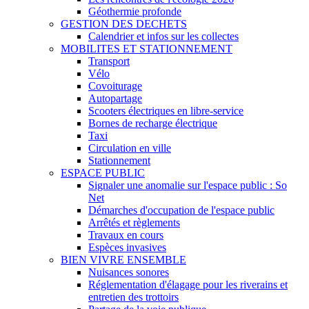
Géothermie profonde
GESTION DES DECHETS
Calendrier et infos sur les collectes
MOBILITES ET STATIONNEMENT
Transport
Vélo
Covoiturage
Autopartage
Scooters électriques en libre-service
Bornes de recharge électrique
Taxi
Circulation en ville
Stationnement
ESPACE PUBLIC
Signaler une anomalie sur l'espace public : So
Net
Démarches d'occupation de l'espace public
Arrêtés et règlements
Travaux en cours
Espèces invasives
BIEN VIVRE ENSEMBLE
Nuisances sonores
Réglementation d'élagage pour les riverains et
entretien des trottoirs