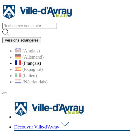
Visiter la page accueil du site d
Versions étrangères
(Anglais)
(Allemand)
(Français)
(Espagnol)
(Italien)
(Néerlandais)
MENU
PRINCIPAL
Visiter la page accueil du 
Découvrir Ville-d'Avray