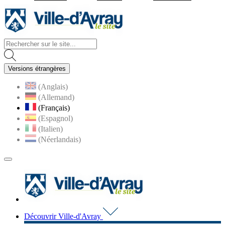
Visiter la page accueil du site d
Versions étrangères
(Anglais)
(Allemand)
(Français)
(Espagnol)
(Italien)
(Néerlandais)
MENU
PRINCIPAL
Visiter la page accueil du 
Découvrir Ville-d'Avray