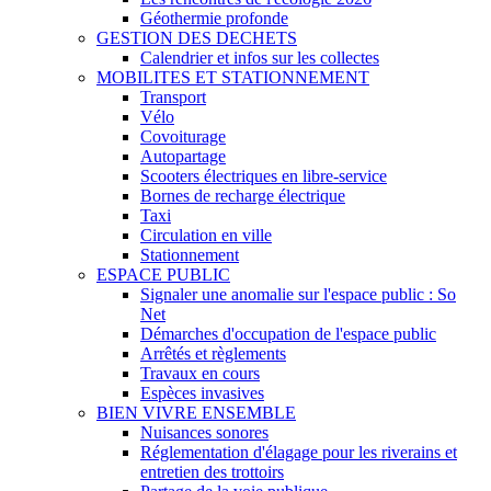
Géothermie profonde
GESTION DES DECHETS
Calendrier et infos sur les collectes
MOBILITES ET STATIONNEMENT
Transport
Vélo
Covoiturage
Autopartage
Scooters électriques en libre-service
Bornes de recharge électrique
Taxi
Circulation en ville
Stationnement
ESPACE PUBLIC
Signaler une anomalie sur l'espace public : So
Net
Démarches d'occupation de l'espace public
Arrêtés et règlements
Travaux en cours
Espèces invasives
BIEN VIVRE ENSEMBLE
Nuisances sonores
Réglementation d'élagage pour les riverains et
entretien des trottoirs