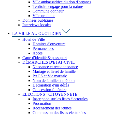
Ville ambassadrice du don d'organes
Territoire engagé pour la nature
Commune donneur
Ville prudente
Données publiques
Interviews locales
LA VILLE AU QUOTIDIEN
Hôtel de Ville
Horaires d'ouverture
Permanences
Accès
Carte d'identité & passeport
DÉMARCHES D'ÉTAT-CIVIL
Naissance et reconnaissance
Mariage et livret de famille
PACS et Vie maritale
Nom de famille et prénom
Déclaration d'un décès
Concession funéraire
ELECTIONS - CITOYENNETE
Inscription sur les listes électorales
Procuration
Recensement des jeunes
Commission des listes électorales