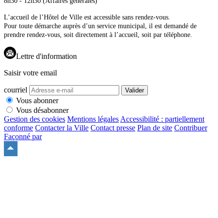
8h30 - 12h30 (Affaires générales)
L’accueil de l’Hôtel de Ville est accessible sans rendez-vous.
Pour toute démarche auprès d’un service municipal, il est demandé de
prendre rendez-vous, soit directement à l’accueil, soit par téléphone.
Lettre d'information
Saisir votre email
courriel
Valider
Vous abonner
Vous désabonner
Gestion des cookies
Mentions légales
Accessibilité : partiellement
conforme
Contacter la Ville
Contact presse
Plan de site
Contribuer
Façonné par
Remonter
en
haut
du
site