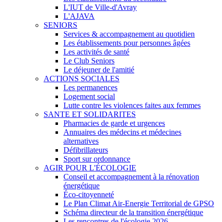
L'IUT de Ville-d'Avray
L'AJAVA
SENIORS
Services & accompagnement au quotidien
Les établissements pour personnes âgées
Les activités de santé
Le Club Seniors
Le déjeuner de l'amitié
ACTIONS SOCIALES
Les permanences
Logement social
Lutte contre les violences faites aux femmes
SANTE ET SOLIDARITES
Pharmacies de garde et urgences
Annuaires des médecins et médecines
alternatives
Défibrillateurs
Sport sur ordonnance
AGIR POUR L'ÉCOLOGIE
Conseil et accompagnement à la rénovation
énergétique
Éco-citoyenneté
Le Plan Climat Air-Energie Territorial de GPSO
Schéma directeur de la transition énergétique
Les rencontres de l'écologie 2026