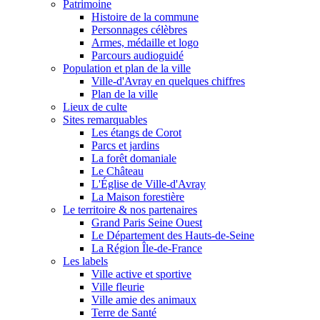
Patrimoine
Histoire de la commune
Personnages célèbres
Armes, médaille et logo
Parcours audioguidé
Population et plan de la ville
Ville-d'Avray en quelques chiffres
Plan de la ville
Lieux de culte
Sites remarquables
Les étangs de Corot
Parcs et jardins
La forêt domaniale
Le Château
L'Église de Ville-d'Avray
La Maison forestière
Le territoire & nos partenaires
Grand Paris Seine Ouest
Le Département des Hauts-de-Seine
La Région Île-de-France
Les labels
Ville active et sportive
Ville fleurie
Ville amie des animaux
Terre de Santé