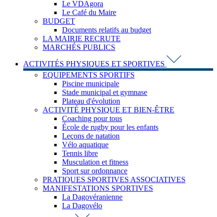
Le VDAgora
Le Café du Maire
BUDGET
Documents relatifs au budget
LA MAIRIE RECRUTE
MARCHÉS PUBLICS
ACTIVITÉS PHYSIQUES ET SPORTIVES
EQUIPEMENTS SPORTIFS
Piscine municipale
Stade municipal et gymnase
Plateau d'évolution
ACTIVITÉ PHYSIQUE ET BIEN-ÊTRE
Coaching pour tous
École de rugby pour les enfants
Leçons de natation
Vélo aquatique
Tennis libre
Musculation et fitness
Sport sur ordonnance
PRATIQUES SPORTIVES ASSOCIATIVES
MANIFESTATIONS SPORTIVES
La Dagovéranienne
La Dagovélo