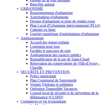
Partage de la voie publique
Bien-être animal
URBANISME
Renseignements d'urbanisme
Autorisations d'urbanisme
Dossier d'urbanisme et prise de rendez-vous
Plan Local d'Urbanisme intercommunal (PLUi)
Cadastre en ligne
Guichet numérique d'autorisations d'urbanisme
Aménagements
Accueil des jeunes enfants
Logement pour tous
Faciliter le parcours de soin
Aménagement des espaces publics
Requalification de la rue de Saint-Cloud
Rénovation du conservatoire de Ville-d'Avray -
Chaville
SECURITE ET PREVENTION
Police municipale
Plan Communal de Sauvegarde
Voisins Vigilants et solidaires
Opération Tranquillité Vacances
Conseil local de sécurité et de prévention de la
délinquance (CLSPD)
Commerces et vie économique