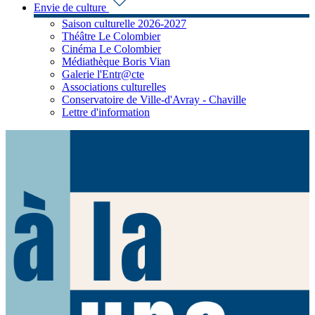
Envie de culture
Saison culturelle 2026-2027
Théâtre Le Colombier
Cinéma Le Colombier
Médiathèque Boris Vian
Galerie l'Entr@cte
Associations culturelles
Conservatoire de Ville-d'Avray - Chaville
Lettre d'information