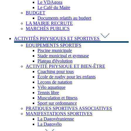
Le VDAgora
Le Café du Maire
BUDGET
Documents relatifs au budget
LA MAIRIE RECRUTE
MARCHÉS PUBLICS
ACTIVITÉS PHYSIQUES ET SPORTIVES
EQUIPEMENTS SPORTIFS
Piscine municipale
Stade municipal et gymnase
Plateau d'évolution
ACTIVITÉ PHYSIQUE ET BIEN-ÊTRE
Coaching pour tous
École de rugby pour les enfants
Leçons de natation
Vélo aquatique
Tennis libre
Musculation et fitness
Sport sur ordonnance
PRATIQUES SPORTIVES ASSOCIATIVES
MANIFESTATIONS SPORTIVES
La Dagovéranienne
La Dagovélo