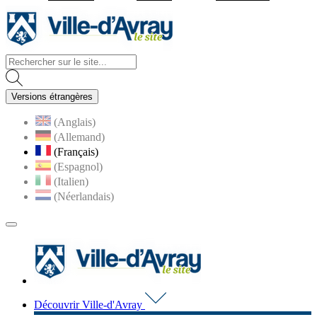
Visiter la page accueil du site d
Versions étrangères
(Anglais)
(Allemand)
(Français)
(Espagnol)
(Italien)
(Néerlandais)
MENU
PRINCIPAL
Visiter la page accueil du 
Découvrir Ville-d'Avray