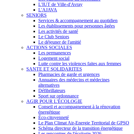
L'IUT de Ville-d'Avray
L'AJAVA
SENIORS
Services & accompagnement au quotidien
Les établissements pour personnes âgées
Les activités de santé
Le Club Seniors
Le déjeuner de l'amitié
ACTIONS SOCIALES
Les permanences
Logement social
Lutte contre les violences faites aux femmes
SANTE ET SOLIDARITES
Pharmacies de garde et urgences
Annuaires des médecins et médecines
alternatives
Défibrillateurs
Sport sur ordonnance
AGIR POUR L'ÉCOLOGIE
Conseil et accompagnement à la rénovation
énergétique
Éco-citoyenneté
Le Plan Climat Air-Energie Territorial de GPSO
Schéma directeur de la transition énergétique
Les rencontres de l'écologie 2026