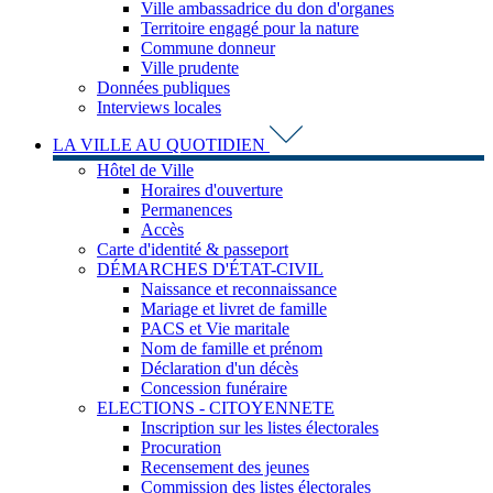
Ville ambassadrice du don d'organes
Territoire engagé pour la nature
Commune donneur
Ville prudente
Données publiques
Interviews locales
LA VILLE AU QUOTIDIEN
Hôtel de Ville
Horaires d'ouverture
Permanences
Accès
Carte d'identité & passeport
DÉMARCHES D'ÉTAT-CIVIL
Naissance et reconnaissance
Mariage et livret de famille
PACS et Vie maritale
Nom de famille et prénom
Déclaration d'un décès
Concession funéraire
ELECTIONS - CITOYENNETE
Inscription sur les listes électorales
Procuration
Recensement des jeunes
Commission des listes électorales