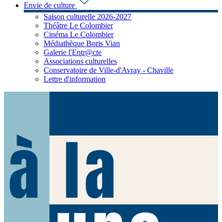
Envie de culture
Saison culturelle 2026-2027
Théâtre Le Colombier
Cinéma Le Colombier
Médiathèque Boris Vian
Galerie l'Entr@cte
Associations culturelles
Conservatoire de Ville-d'Avray - Chaville
Lettre d'information