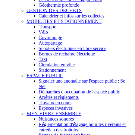
Géothermie profonde
GESTION DES DECHETS
Calendrier et infos sur les collectes
MOBILITES ET STATIONNEMENT
Transport
Vélo
Covoiturage
Autopartage
Scooters électriques en libre-service
Bornes de recharge électrique
Taxi
Circulation en ville
Stationnement
ESPACE PUBLIC
Signaler une anomalie sur l'espace public : So
Net
Démarches d'occupation de l'espace public
Arrêtés et règlements
Travaux en cours
Espèces invasives
BIEN VIVRE ENSEMBLE
Nuisances sonores
Réglementation d'élagage pour les riverains et
entretien des trottoirs