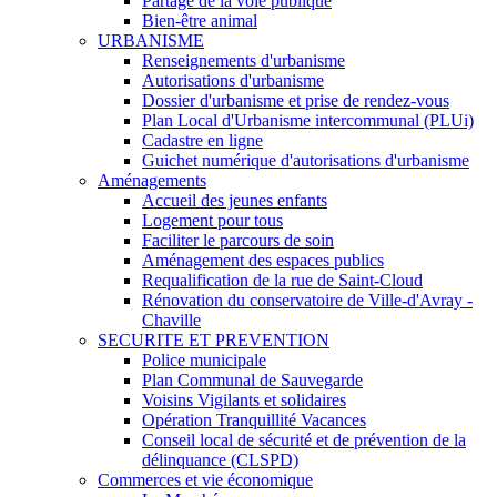
Partage de la voie publique
Bien-être animal
URBANISME
Renseignements d'urbanisme
Autorisations d'urbanisme
Dossier d'urbanisme et prise de rendez-vous
Plan Local d'Urbanisme intercommunal (PLUi)
Cadastre en ligne
Guichet numérique d'autorisations d'urbanisme
Aménagements
Accueil des jeunes enfants
Logement pour tous
Faciliter le parcours de soin
Aménagement des espaces publics
Requalification de la rue de Saint-Cloud
Rénovation du conservatoire de Ville-d'Avray -
Chaville
SECURITE ET PREVENTION
Police municipale
Plan Communal de Sauvegarde
Voisins Vigilants et solidaires
Opération Tranquillité Vacances
Conseil local de sécurité et de prévention de la
délinquance (CLSPD)
Commerces et vie économique