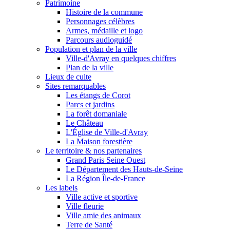
Patrimoine
Histoire de la commune
Personnages célèbres
Armes, médaille et logo
Parcours audioguidé
Population et plan de la ville
Ville-d'Avray en quelques chiffres
Plan de la ville
Lieux de culte
Sites remarquables
Les étangs de Corot
Parcs et jardins
La forêt domaniale
Le Château
L'Église de Ville-d'Avray
La Maison forestière
Le territoire & nos partenaires
Grand Paris Seine Ouest
Le Département des Hauts-de-Seine
La Région Île-de-France
Les labels
Ville active et sportive
Ville fleurie
Ville amie des animaux
Terre de Santé